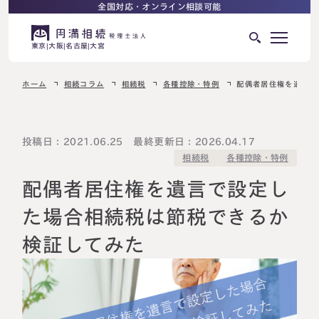
全国対応・オンライン相談可能
東京
大阪
名古屋
大宮
ホーム
相続コラム
相続税
各種控除・特例
配偶者居住権を遺言で
はじめての相続でお困りの方へ
サービス紹介
相続ロードマップ
投稿日：2021.06.25 最終更新日：2026.04.17
各種控除・特例
相続税
相続が発生した方へ
はじめての方へ
配偶者居住権を遺言で設定し
相続税申告について
ご相談の流れ
た場合相続税は節税できるか
ご相談の流れ
検証してみた
選ばれる理由
料金表
よくある質問