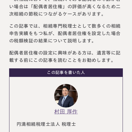
い場合は「配偶者居住権」の評価が高くなるため二
税理士紹介
相続コラム
次相続の節税につながるケースがあります。
法人情報
セミナー
この記事では、相続専門税理士として数多くの相続
申告実績をもつ私が、配偶者居住権を設定した場合
円満相続ちゃんねる
の税額検証の結果について説明します。
配偶者居住権の設定に興味がある方は、遺言等に記
円満相続塾（受講生募集中）
載する前にこの記事を読むことをお勧めします。
この記事を書いた人
東京事務所
〒107-0062
東京都港区南青山一丁目2番6号
ラティス青山スクエア2階
大阪事務所
Access
〒530-0017
村田 厚作
大阪府大阪市北区角田町8番47号
阪急グランドビル20階
円満相続税理士法人 税理士
Access