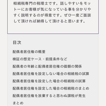
相続税専門の税理士です。話しやすいをモッ
トーにお客様が気になっている事を分かりや
すく説明するのが得意です。ぜひ一度ご面談
して頂ければ納得して頂けると思います。
目次
配偶者居住権の概要
検証の想定ケース・前提条件など
名古屋事務所
大宮事務所
配偶者の年齢と配偶者居住権の価額の関係
〒450-0002
〒330-0854
配偶者居住権を設定しない場合の相続税の試算
愛知県名古屋市中村区名駅三丁目28
埼玉県さいたま市大宮区桜木町一丁目
番12号
195番地1
配偶者居住権を設定した場合の相続税の試算
大名古屋ビルヂング25階
大宮ソラミチKOZ4階
Access
Access
配偶者居住権を設定した場合の相続税のまとめ
配偶者居住権を放棄すると思わぬ課税が発生
まとめ