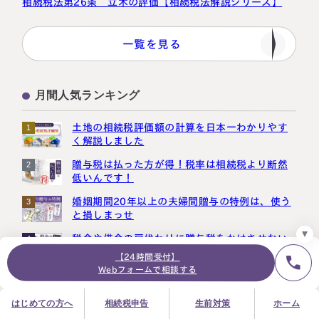
相続税法第26条 立木の評価【相続税法解説シリーズ】
一覧を見る
24時間オンライン受付
面談の予約はこちら
月間人気ランキング
＼登録で無料プレゼント／
土地の相続税評価額の計算を日本一わかりやす
1
LINE友だち追加
く解説しました
お急ぎの方は電話で面談予約
贈与税は払った方が得！税率は相続税より断然
2
0120-80-2929
低いんです！
9:00～18:00 (土日祝日除く)
婚姻期間20年以上の夫婦間贈与の特例は、使う
3
プライバシーポリシー
サイトマップ
採用サイト
お知らせ
と損しまっせ
税金や借金の肩代わりに贈与税をかけさせない
4
３つのポイント
【24時間受付】
Webフォームで相談する
贈与税が合法的にかからない方法３選【現金手
5
渡しでもばれる？】
はじめての方へ
相続税申告
生前対策
ホーム