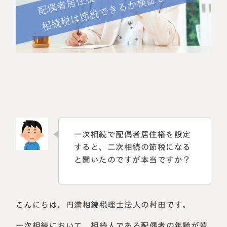
相続に備えたい方へ
相続を学ぶ
生前対策相談について
相続税試算について
料金表
選ばれる理由
よくある質問
一次相続で配偶者居住権を設定
すると、二次相続の節税になる
お客様の声
と聞いたのですが本当ですか？
私たちについて
こんにちは、円満相続税理士法人の村田です。
相続について学ぶ
選ばれる理由
一次相続において、相続人である配偶者の年齢が若