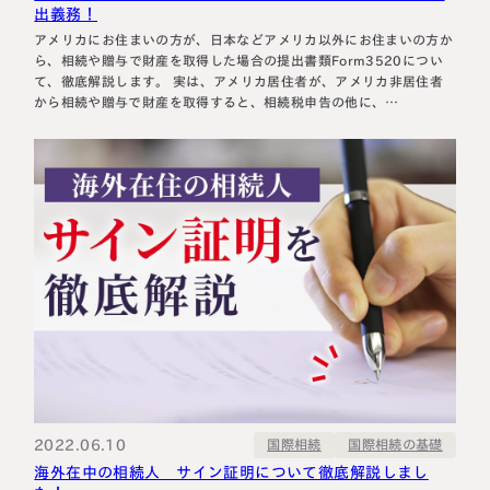
出義務！
アメリカにお住まいの方が、日本などアメリカ以外にお住まいの方か
ら、相続や贈与で財産を取得した場合の提出書類Form3520につい
て、徹底解説します。 実は、アメリカ居住者が、アメリカ非居住者
から相続や贈与で財産を取得すると、相続税申告の他に、
Form3520、FBAR、Form8938など、様々な書類の提出義務がある
可能性があります。今回は、その中でも「Form3520」にスポット
ライトを当てます！ ※本ブログで…
2022.06.10
国際相続の基礎
国際相続
海外在中の相続人 サイン証明について徹底解説しまし