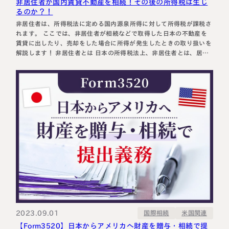
非居住者が国内賃貸不動産を相続！その後の所得税は生じ
るのか？！
非居住者は、所得税法に定める国内源泉所得に対して所得税が課税さ
れます。 ここでは、非居住者が相続などで取得した日本の不動産を
賃貸に出したり、売却をした場合に所得が発生したときの取り扱いを
解説します！ 非居住者とは 日本の所得税法上、非居住者とは、居住
者（日本に住所があり、または現在まで引き続き1年以上居所がある
個人）以外の個人をいいます。 非居住者は、日本国内で稼得した国
内源泉所得のみ…
2023.09.01
国際相続
米国関連
【Form3520】日本からアメリカへ財産を贈与・相続で提