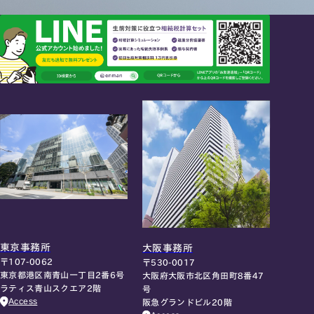
東京事務所
大阪事務所
〒107-0062
〒530-0017
東京都港区南青山一丁目2番6号
大阪府大阪市北区角田町8番47
ラティス青山スクエア2階
号
Access
阪急グランドビル20階