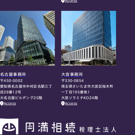
Access
名古屋事務所
大宮事務所
〒450-0002
〒330-0854
愛知県名古屋市中村区名駅三丁
埼玉県さいたま市大宮区桜木町
目28番12号
一丁目195番地1
大名古屋ビルヂング25階
大宮ソラミチKOZ4階
Access
Access