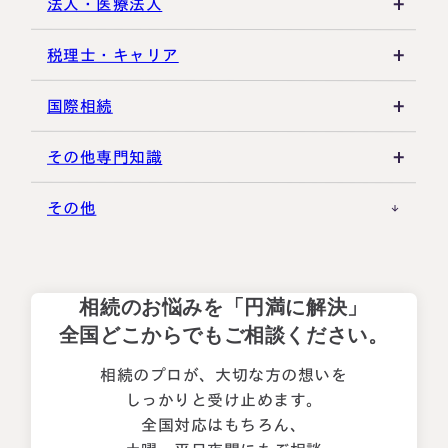
相続手続き全般
特別受益・寄与分
借地権・貸家
生命保険活用
非上場株式評価
法人・医療法人
その他不動産
小規模企業共済
自己株式・株式取得
社団法人
税理士・キャリア
不動産活用
種類株式・名義株
合同会社・持分会社
税理士選び・相談
国際相続
その他の相続対策
役員関連
医療法人
税理士試験
米国関連
その他専門知識
事業承継税制
税理士キャリア
海外不動産
事例紹介
その他
M&A・株式承継
採用・福利厚生
国際相続の基礎
プロ向け情報
相続のお悩みを「円満に解決」
国外転出時課税
全国どこからでもご相談ください。
相続のプロが、大切な方の想いを
しっかりと受け止めます。
全国対応はもちろん、