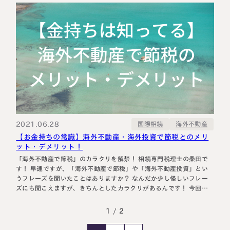
富裕層が、 相続税のかからないシンガポールやマレーシアに移住し
てしまおう…
2021.06.28
海外不動産
国際相続
【お金持ちの常識】海外不動産・海外投資で節税とのメリ
ット・デメリット！
「海外不動産で節税」のカラクリを解禁！ 相続専門税理士の桑田で
す！ 早速ですが、「海外不動産で節税」や「海外不動産投資」とい
うフレーズを聞いたことはありますか？ なんだか少し怪しいフレー
ズにも聞こえますが、きちんとしたカラクリがあるんです！ 今回
は、「海外不動産で節税」について実務で見ている税理士の桑田か
ら、そのメリット・デメリットを解禁します。成功事例・失敗事例を
1 / 2
ご覧頂き、お…