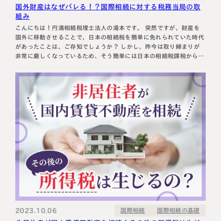
国外財産はなぜバレる！？国際相続に対する税務当局の取
組み
こんにちは！円満相続税理士法人の湯本です。 突然ですが、財産を
国外に移動させることで、日本の相続税を簡単に免れられていた時代
があったことは、ご存知でしょうか？ しかし、昨今は取り締まりが
非常に厳しくなっているため、そう簡単には日本の相続税課税からは
逃れることができません。 そこで今回は、日本の税務当局(税務署の
ことです)がどのようにして、海外に飛び交う財産を把握しているの
か、掘り下げていこ…
2023.10.06
国際相続の基礎
国際相続