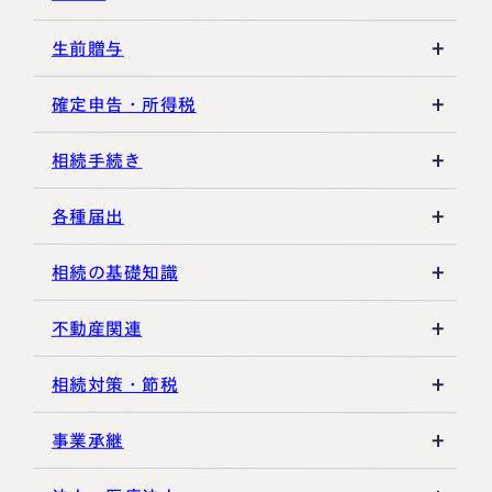
相続税の基礎知識
生前贈与
税務調査・申告実務
贈与税の基礎知識
確定申告・所得税
各種控除・特例
贈与の特例制度
譲渡所得
相続手続き
生前贈与
その他所得税
遺言書
各種届出
その他贈与関連
遺留分
税金の納付
相続の基礎知識
遺産分割
死亡届・届出関連
法定相続人・法定相続分
不動産関連
相続登記・名義変更
延納・物納
相続財産
建物・マンション評価
相続対策・節税
相続放棄・限定承認
特別縁故者
土地の評価
養子縁組・家族信託
事業承継