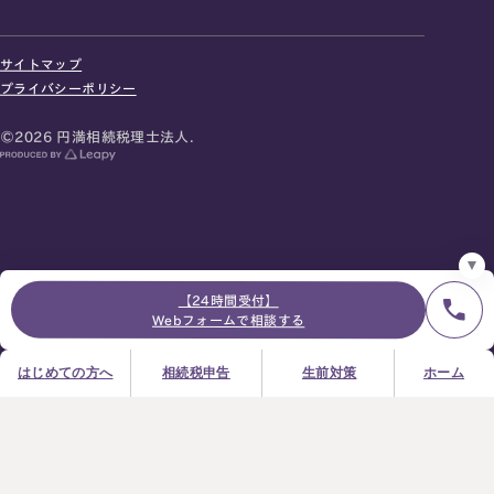
24時間オンライン受付
面談の予約はこちら
サイトマップ
＼登録で無料プレゼント／
プライバシーポリシー
LINE友だち追加
©2026 円満相続税理士法人.
お急ぎの方は電話で面談予約
0120-80-2929
9:00～18:00 (土日祝日除く)
プライバシーポリシー
サイトマップ
採用サイト
お知らせ
【24時間受付】
Webフォームで相談する
はじめての方へ
相続税申告
生前対策
ホーム