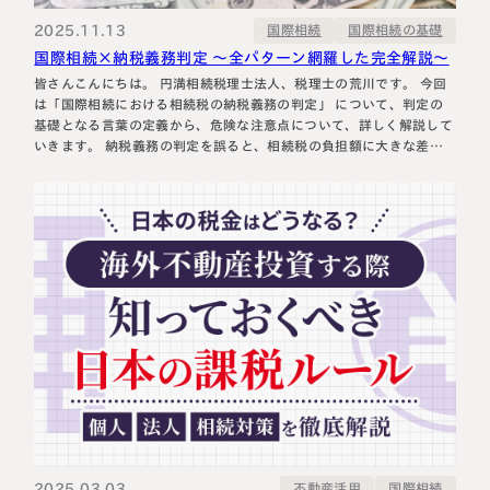
2025.11.13
国際相続の基礎
国際相続
国際相続×納税義務判定 ～全パターン網羅した完全解説～
皆さんこんにちは。 円満相続税理士法人、税理士の荒川です。 今回
は「国際相続における相続税の納税義務の判定」 について、判定の
基礎となる言葉の定義から、危険な注意点について、詳しく解説して
いきます。 納税義務の判定を誤ると、相続税の負担額に大きな差が
生じる可能性があります。実務において極めて重要なポイントですの
で、ぜひ最後までご覧いただければと思います。 国際相続における
相続税の納税…
名古屋事務所
大宮事務所
〒450-0002
〒330-0854
愛知県名古屋市中村区名駅三丁目28
埼玉県さいたま市大宮区桜木町一丁目
番12号
195番地1
大名古屋ビルヂング25階
大宮ソラミチKOZ4階
Access
Access
2025.03.03
不動産活用
国際相続