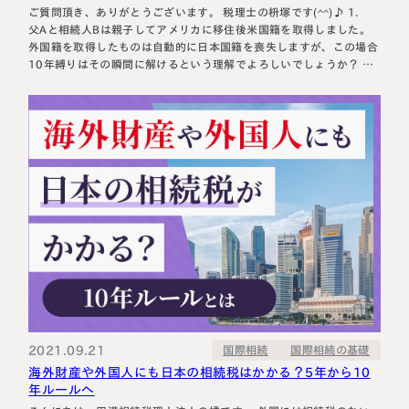
ご質問頂き、ありがとうございます。 税理士の枡塚です(^^)♪ 1.
父Aと相続人Bは親子してアメリカに移住後米国籍を取得しました。
外国籍を取得したものは自動的に日本国籍を喪失しますが、この場合
10年縛りはその瞬間に解けるという理解でよろしいでしょうか？ →
亡くなった人も遺産を相続する人も海外に住んでいて、かつ、亡くな
った人が日本を離れて10年以上経過していたとします。そこで、次
の判定要素となるのが、…
2021.09.21
国際相続の基礎
国際相続
海外財産や外国人にも日本の相続税はかかる？5年から10
年ルールへ