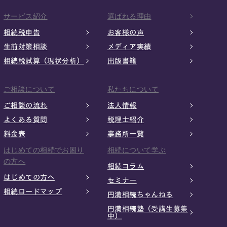
サービス紹介
選ばれる理由
相続税申告
お客様の声
生前対策相談
メディア実績
相続税試算（現状分析）
出版書籍
ご相談について
私たちについて
ご相談の流れ
法人情報
よくある質問
税理士紹介
料金表
事務所一覧
はじめての相続でお困り
相続について学ぶ
の方へ
相続コラム
はじめての方へ
セミナー
相続ロードマップ
円満相続ちゃんねる
円満相続塾（受講生募集
中）