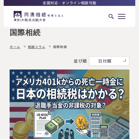
全国対応・オンライン相談可能
東京
大阪
名古屋
大宮
国際相続
はじめての相続でお困りの方へ
ホーム
相続コラム
国際相続
サービス紹介
相続ロードマップ
並び順
日付順
相続が発生した方へ
はじめての方へ
相続税申告について
ご相談の流れ
ご相談の流れ
選ばれる理由
料金表
よくある質問