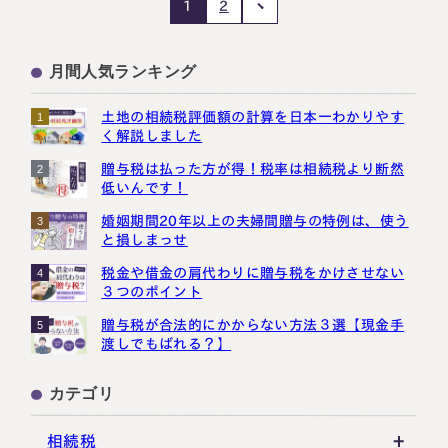
2
1
月間人気ランキング
土地の相続税評価額の計算を日本一わかりやす
1
く解説しました
贈与税は払った方が得！税率は相続税より断然
2
低いんです！
婚姻期間20年以上の夫婦間贈与の特例は、使う
3
と損しまっせ
税金や借金の肩代わりに贈与税をかけさせない
4
３つのポイント
贈与税が合法的にかからない方法３選【現金手
5
渡しでもばれる？】
カテゴリ
相続税