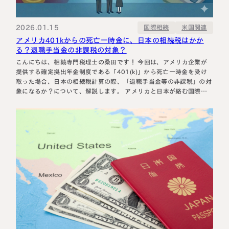
相続に備えたい方へ
相続を学ぶ
生前対策相談について
2026.01.15
国際相続
米国関連
アメリカ401kからの死亡一時金に、日本の相続税はかか
相続税試算について
る？退職手当金の非課税の対象？
こんにちは、相続専門税理士の桑田です！ 今回は、アメリカ企業が
料金表
提供する確定拠出年金制度である「401(k)」から死亡一時金を受け
取った場合、日本の相続税計算の際、「退職手当金等の非課税」の対
象になるか？について、解説します。 アメリカと日本が絡む国際相
続では、特殊な論点が多く出てきますので、１つずつ一緒に勉強して
選ばれる理由
いきましょう！ 401kとは 日本の企業型DC（確定拠出年金）のモデ
ルとなったのが、ア…
よくある質問
お客様の声
私たちについて
相続について学ぶ
選ばれる理由