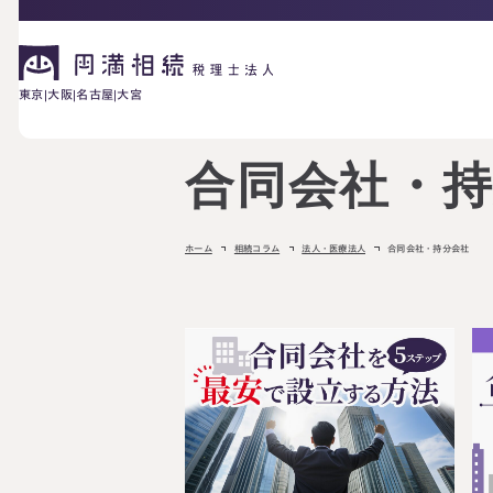
東京
大阪
名古屋
大宮
合同会社・
相続が発生した方へ
お困りの方へ
ホーム
相続コラム
法人・医療法人
合同会社・持分会社
相続税申告に
ご相談の流れ
料金表
ついて
詳しく見る
相続に備えたい方へ
生前対策相談に
相続税試算につ