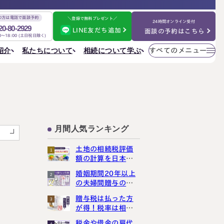
の方は電話で面談予約
＼登録で無料プレゼント／
24時間オンライン受付
20-80-2929
LINE友だち追加
面談の予約はこちら
00～18:00 (土日祝日除く)
メニューを
相続について学ぶ
私たちについて
紹介
すべてのメニュー
閉じる
法人情報
私たちについて
ご相談の流れ
選ばれる理由
円満相続ちゃんねる
税理士紹介
よくある質問
金表
事務所一覧
大阪事務所
相続を学ぶ
〒530-0017
東京事務所
お客様の声
大阪府大阪市北区角田町8番47号
大阪事務所
月間人気ランキング
阪急グランドビル20階
Access
名古屋事務所
金表
土地の相続税評価
1
大宮事務所
額の計算を日本一
大宮事務所
わかりやすく解説
婚姻期間20年以上
〒330-0854
2
ぶ
その他のメニュー
しました
の夫婦間贈与の特
埼玉県さいたま市大宮区桜木町一丁目195番地1
例は、使うと損し
大宮ソラミチKOZ4階
採用サイト
贈与税は払った方
3
まっせ
Access
お知らせ
が得！税率は相続
税より断然低いん
ねる
社員日記
税金や借金の肩代
4