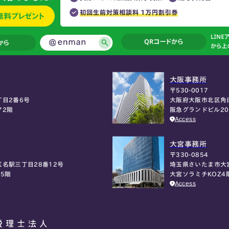
大阪事務所
〒530-0017
大阪府大阪市北区角
目2番6号
阪急グランドビル2
ア2階
Access
大宮事務所
〒330-0854
埼玉県さいたま市大
名駅三丁目28番12号
大宮ソラミチKOZ4
5階
Access