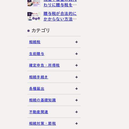
です！
わりに贈与税をか
講生募集中）
けさせない３つの
贈与税が合法的に
5
ポイント
かからない方法３
選【現金手渡しで
もばれる？】
カテゴリ
約・お問い合わせ
【24時間受付】
相続税
友だち追加
登録で無料プレゼント
相続税の基礎知識
生前贈与
税務調査・申告実務
贈与税の基礎知識
確定申告・所得税
各種控除・特例
贈与の特例制度
譲渡所得
相続手続き
プライバシーポリシー
サイトマップ
生前贈与
その他所得税
遺言書
各種届出
その他贈与関連
遺留分
税金の納付
相続の基礎知識
遺産分割
死亡届・届出関連
法定相続人・法定相続
不動産関連
分
相続登記・名義変更
延納・物納
建物・マンション評価
相続対策・節税
相続財産