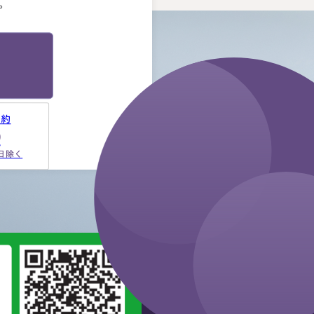
。
予約
9
祝日除く