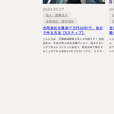
料金表
ついて
いて
2023.05.07
20
法人・医療法人
合同会社・持分会社
合同会社を最安(7万円以内)で、自分
合
で作る方法【5ステップ】
続
こんにちは、円満相続税理士法人の中岡です！ 合同
こん
会社は、平成18年の会社法施行により、設立するこ
ん
とができるようになった会社で、現在日本で設立す
か？ 設立費用が低く抑えられたり、自
ることができる会社4つのうちの1つです。 もちろん
い
株式会社もそのうちの1つです。 （ほかには、合資
いる方
会社と合名会社があります。） なお、有限会社は、
会
新たに設立することはできず、現存する有限会社
く知
は、株式会社として扱われます。 個人事業の法人化
「
や資産…
会