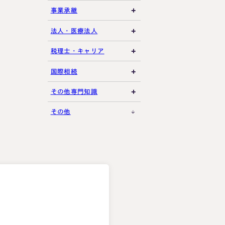
相続放棄・限定承認
土地の評価
養子縁組・家族信託
事業承継
特別縁故者
相続手続き全般
借地権・貸家
生命保険活用
非上場株式評価
法人・医療法人
特別受益・寄与分
その他不動産
小規模企業共済
自己株式・株式取得
社団法人
税理士・キャリア
不動産活用
種類株式・名義株
合同会社・持分会社
税理士選び・相談
国際相続
その他の相続対策
役員関連
医療法人
税理士試験
米国関連
その他専門知識
事業承継税制
税理士キャリア
海外不動産
事例紹介
その他
M&A・株式承継
採用・福利厚生
国際相続の基礎
プロ向け情報
国外転出時課税
。