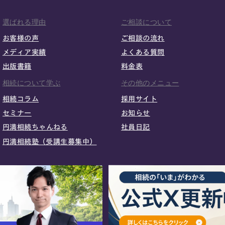
選ばれる理由
ご相談について
お客様の声
ご相談の流れ
メディア実績
よくある質問
出版書籍
料金表
相続について学ぶ
その他のメニュー
相続コラム
採用サイト
セミナー
お知らせ
円満相続ちゃんねる
社員日記
円満相続塾（受講生募集中）