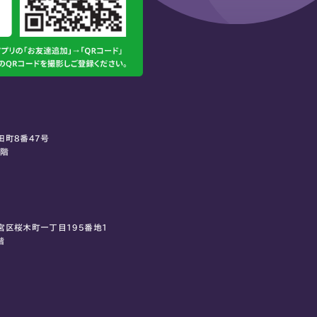
田町8番47号
0階
宮区桜木町一丁目195番地1
階