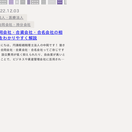
円満相続塾（受
22.12.03
法人・医療法人
合同会社・持分会社
同会社・合資会社・合名会社の相
面談予
お急ぎの方は電話で面談予約
をわかりやすく解説
にちは、円満相続税理士法人の中岡です！ 皆さ
0120-80-2929
、合同会社・合資会社・合名会社ってご存じです
LINE
由度が高いと
9:00～18:00 (土日祝日除く)
うことで、ビジネスや資産管理会社に活用されて
も多いかと思います。 ≫資産管理会社に合同
社を活用するメリット・デメリットについて詳し
りたい方は、こちらもご覧ください。 実は、
会社」は、4種類あります。一番有名なのは、株式
社で…