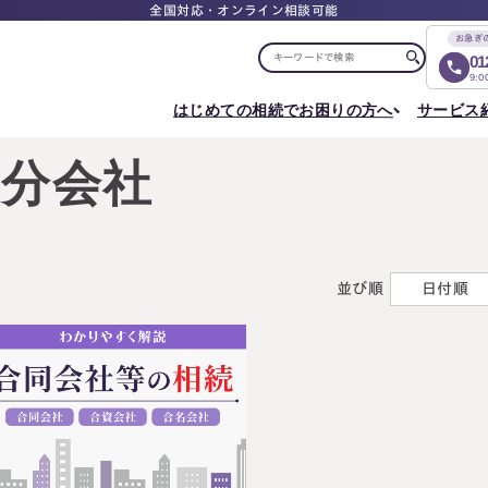
全国対応・オンライン相談可能
お急ぎ
01
9:
はじめての相続でお困りの方へ
サービス
選ばれる理由
税理士紹介
選ばれる理由
ご相談について
相続ロードマップ
はじめての方へ
持分会社
相続が発生した方へ
相続コラム
セミナー
お客様の声
ご相談の流れ
相続税申告について
ご相談の流れ
料
東京事務所
メディア実績
よくある質問
選ばれる理由
よくある質問
円満相続塾（受講生募集中）
〒107-0062
出版書籍
料金表
東京都港区南青山一丁目2番6号
相続に備えたい方へ
ラティス青山スクエア2階
並び順
日付順
Access
生前対策相談について
相続税試算について
料
名古屋事務所
〒450-0002
はじめての相続でお困りの方へ
相続について学
愛知県名古屋市中村区名駅三丁目28番12号
大名古屋ビルヂング25階
はじめての方へ
相続コラム
Access
相続ロードマップ
セミナー
円満相続ちゃん