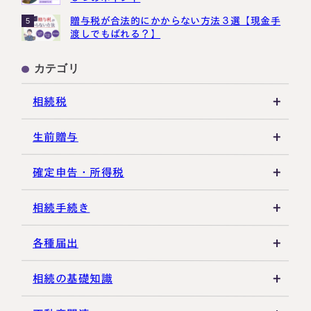
贈与税が合法的にかからない方法３選【現金手
5
渡しでもばれる？】
カテゴリ
相続税
相続税の基礎知識
生前贈与
税務調査・申告実務
贈与税の基礎知識
確定申告・所得税
各種控除・特例
贈与の特例制度
譲渡所得
相続手続き
生前贈与
その他所得税
遺言書
各種届出
その他贈与関連
遺留分
税金の納付
相続の基礎知識