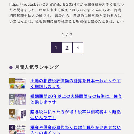
https://youtu.be/rO6_dWnIprE 2024年から贈与税が大きく変わっ
たと聞きました。わかりやすく教えてほしいです こんにちは、円満
相続税理士法人の橘です。 普段から、日常的に贈与税と関わる方は
いませんよね。私も最初に贈与税のことを勉強し始めたときは、とて
も苦労しました。 しかも、2024年1月1日からは、これまでの贈与
税・相続税のルールが大きく改正され、これまでのやり方だと損して
1 / 2
しまう可能性…
2
1
月間人気ランキング
土地の相続税評価額の計算を日本一わかりやす
1
く解説しました
婚姻期間20年以上の夫婦間贈与の特例は、使う
2
と損しまっせ
贈与税は払った方が得！税率は相続税より断然
3
低いんです！
税金や借金の肩代わりに贈与税をかけさせない
4
３つのポイント