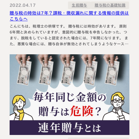
2022.04.17
贈与税の基礎知識
生前贈与
贈与税の時効は7年？課税・徴収漏れに関する情報の提供は
こちらへ
こんにちは、税理士の枡塚です。 贈与税には時効があります。 原則
6年間と決められていますが、意図的に贈与税を申告しなかった、つ
まり、脱税をしていると認定された場合には、7年間になります。 ま
た、悪質な場合には、贈与自体が無効とされてしまうようなケースも
あります。 贈与税の時効 贈与税の時効は、原則6年間です。 ただ
し、この6年は贈与税の申告期限を起算日としてカウントします。 し
かし、…