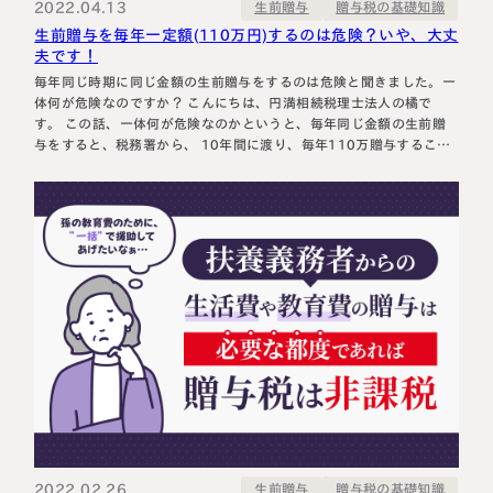
2022.04.13
贈与税の基礎知識
生前贈与
生前贈与を毎年一定額(110万円)するのは危険？いや、大丈
夫です！
毎年同じ時期に同じ金額の生前贈与をするのは危険と聞きました。一
体何が危険なのですか？ こんにちは、円満相続税理士法人の橘で
す。 この話、一体何が危険なのかというと、毎年同じ金額の生前贈
与をすると、税務署から、 10年間に渡り、毎年110万贈与すること
が最初から決まっているなら、最初の年に1100万の贈与契約があ
り、それを分割払いしただけです 1100万に対して贈与税を課税しま
す！ …
2022.02.26
贈与税の基礎知識
生前贈与