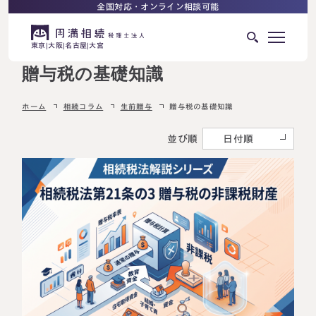
全国対応・オンライン相談可能
東京
大阪
名古屋
大宮
贈与税の基礎知識
はじめての相続でお困りの方へ
ホーム
相続コラム
生前贈与
贈与税の基礎知識
サービス紹介
相続ロードマップ
並び順
日付順
相続が発生した方へ
はじめての方へ
相続税申告について
ご相談の流れ
ご相談の流れ
選ばれる理由
料金表
よくある質問