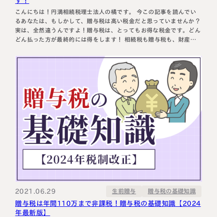
す！
こんにちは！円満相続税理士法人の橘です。 今この記事を読んでい
るあなたは、もしかして、贈与税は高い税金だと思っていませんか？
実は、全然違うんですよ！贈与税は、とってもお得な税金です。どん
どん払った方が最終的には得をします！ 相続税も贈与税も、財産を
渡した時にかかる税金という意味では同じです。 しかし、どちらを
払った方が得をするのかと言えば、実は、贈与税を払った方が得をす
る可能性…
2021.06.29
贈与税の基礎知識
生前贈与
贈与税は年間110万まで非課税！贈与税の基礎知識【2024
年最新版】