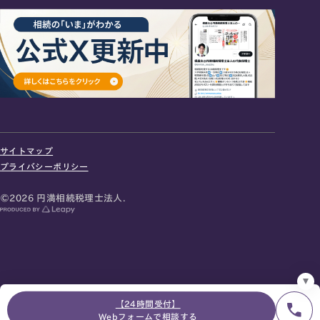
24時間オンライン受付
面談の予約はこちら
サイトマップ
＼登録で無料プレゼント／
プライバシーポリシー
LINE友だち追加
©2026 円満相続税理士法人.
お急ぎの方は電話で面談予約
0120-80-2929
9:00～18:00 (土日祝日除く)
プライバシーポリシー
サイトマップ
採用サイト
お知らせ
【24時間受付】
Webフォームで相談する