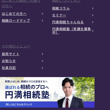
はじめての相続でお困り
相続について学ぶ
の方へ
相続コラム
はじめての方へ
セミナー
相続ロードマップ
円満相続ちゃんねる
円満相続塾（受講生募集
中）
その他のメニュー
採用サイト
お知らせ
社員日記