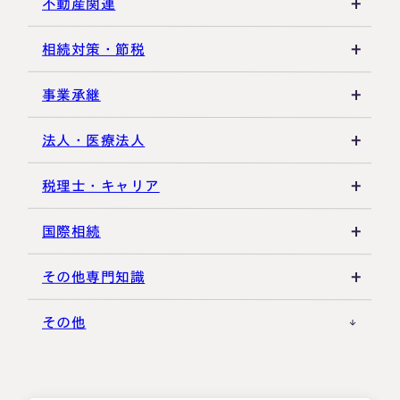
遺産分割
死亡届・届出関連
法定相続人・法定相続分
不動産関連
相続登記・名義変更
延納・物納
相続財産
建物・マンション評価
相続対策・節税
相続放棄・限定承認
特別縁故者
土地の評価
養子縁組・家族信託
事業承継
相続手続き全般
特別受益・寄与分
借地権・貸家
生命保険活用
非上場株式評価
法人・医療法人
その他不動産
小規模企業共済
自己株式・株式取得
社団法人
税理士・キャリア
不動産活用
種類株式・名義株
合同会社・持分会社
税理士選び・相談
国際相続
その他の相続対策
役員関連
医療法人
税理士試験
米国関連
その他専門知識
事業承継税制
税理士キャリア
海外不動産
事例紹介
その他
M&A・株式承継
採用・福利厚生
国際相続の基礎
プロ向け情報