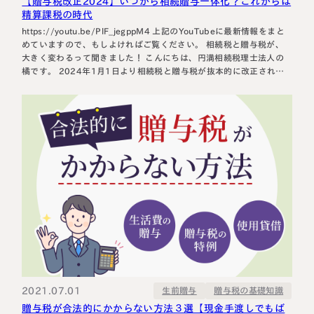
【贈与税改正2024】いつから相続贈与一体化？これからは
精算課税の時代
https://youtu.be/PlF_jegppM4 上記のYouTubeに最新情報をまと
めていますので、もしよければご覧ください。 相続税と贈与税が、
大きく変わるって聞きました！ こんにちは、円満相続税理士法人の
橘です。 2024年1月1日より相続税と贈与税が抜本的に改正されま
した！ 今回の改正は、非常に大きな改正になります。まず、要点を
先にお伝えすると、 暦年課税は3年内加算から7年内加算へ(2024年
1月1日以降の贈…
2021.07.01
贈与税の基礎知識
生前贈与
贈与税が合法的にかからない方法３選【現金手渡しでもば