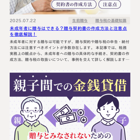
税理士紹介
相続コラム
2025.07.22
贈与税の基礎知識
生前贈与
法人情報
セミナー
未成年者に贈与はできる？贈与契約書の作成方法と注意点
を徹底解説！
円満相続ちゃんねる
未成年者に対する贈与は可能ですが、贈与契約や贈与税の申告・納付
方法には注意すべきポイントが多数存在します。 本記事では、税務
実務上の観点から、未成年者への贈与の具体的な手続き、契約書の作
円満相続塾（受講生募集中）
成方法、贈与税の取扱いについて、事例を交えて詳しく解説します。
未成年者に対する贈与の流れと実務上のポイント 贈与契約は民法上
の契約行為（法律行為）であるため、財産を渡す人と受け取る人双方
の合意が必要です…
東京事務所
〒107-0062
東京都港区南青山一丁目2番6号
ラティス青山スクエア2階
大阪事務所
Access
〒530-0017
大阪府大阪市北区角田町8番47号
阪急グランドビル20階
Access