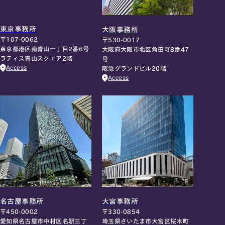
東京事務所
大阪事務所
〒107-0062
〒530-0017
東京都港区南青山一丁目2番6号
大阪府大阪市北区角田町8番47
ラティス青山スクエア2階
号
Access
阪急グランドビル20階
Access
名古屋事務所
大宮事務所
〒450-0002
〒330-0854
愛知県名古屋市中村区名駅三丁
埼玉県さいたま市大宮区桜木町