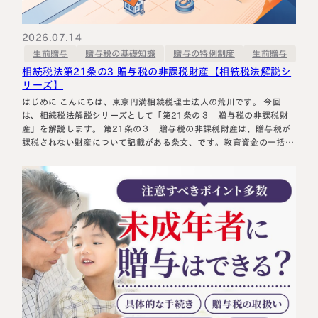
相続に備えたい方へ
相続を学ぶ
生前対策相談について
2026.07.14
贈与税の基礎知識
贈与の特例制度
生前贈与
生前贈与
相続税試算について
相続税法第21条の3 贈与税の非課税財産【相続税法解説シ
リーズ】
料金表
はじめに こんにちは、東京円満相続税理士法人の荒川です。 今回
は、相続税法解説シリーズとして「第21条の３ 贈与税の非課税財
産」を解説します。 第21条の３ 贈与税の非課税財産は、贈与税が
選ばれる理由
課税されない財産について記載がある条文、です。教育資金の一括贈
与の特例(現在廃止)があったため、誤解している方も多いですが、実
は、教育費や生活費の支援は贈与税がかかりません。 相続税法第21
よくある質問
条の３ 贈与税の非課…
お客様の声
私たちについて
相続について学ぶ
選ばれる理由