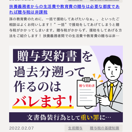
扶養義務者からの生活費や教育費の贈与は必要な都度であ
れば贈与税は非課税
孫の教育費のために、一括で援助してあげたいなぁ。。 といったご
相談はよくお伺いします！ ”一括”で援助をしてあげてしまうと贈
与税がかかってしまいます。贈与税がかからず、援助をしてあげる方
法をご紹介します！ 扶養義務者間での生活費や教育費の贈与は非課
税 贈与税は、原則、財産をもらった人に課されるものです。 しか
し、いくつか贈与をしても贈与税がかからない（非課税）財産があり
ます。 扶養義…
2022.02.07
贈与税の基礎知識
生前贈与