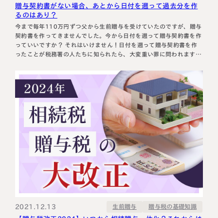
贈与契約書がない場合、あとから日付を遡って過去分を作
るのはあり？
今まで毎年110万円ずつ父から生前贈与を受けていたのですが、贈与
契約書を作ってきませんでした。今から日付を遡って贈与契約書を作
っていいですか？ それはいけません！日付を遡って贈与契約書を作
ったことが税務署の人たちに知られたら、大変重い罪に問われますよ
今回の記事では、これまで相続税の税務調査に30件以上立ち会って
きた私が、贈与契約書の遡りについて解説します。 最後までお読み
いただければ、過去…
2021.12.13
贈与税の基礎知識
生前贈与