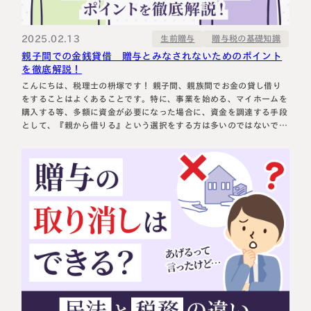
2025.02.13
贈与税の基礎知識
生前贈与
親子間での金銭貸借 贈与とみなされないためのポイント
を徹底解説！
こんにちは、税理士の枡塚です！ 親子間、親族間でお金の貸し借り
をすることはよくあることです。特に、事業を始める、マイホームを
購入する等、多額に資金が必要になった場合に、資金を調達する手段
として、『親から借りる』という選択をする方は多いのではないでし
ょうか。 しかし、馴れ合いの関係から返済をきちんとしない場合な
ど、贈与と取り扱われ、贈与税が課税される可能性があります。 親
子間の金銭の貸借は…
名古屋事務所
大宮事務所
〒450-0002
〒330-0854
愛知県名古屋市中村区名駅三丁目28
埼玉県さいたま市大宮区桜木町一丁目
番12号
195番地1
大名古屋ビルヂング25階
大宮ソラミチKOZ4階
Access
Access