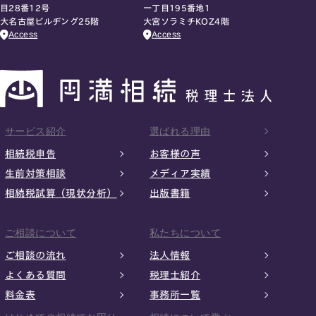
目28番12号
一丁目195番地1
大名古屋ビルヂング25階
大宮ソラミチKOZ4階
Access
Access
サービス紹介
選ばれる理由
相続税申告
お客様の声
生前対策相談
メディア実績
相続税試算（現状分析）
出版書籍
ご相談について
私たちについて
ご相談の流れ
法人情報
よくある質問
税理士紹介
料金表
事務所一覧