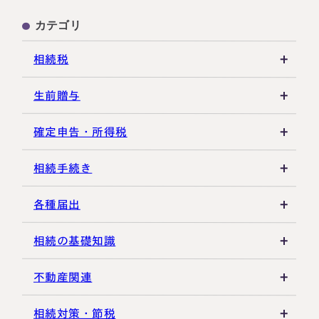
カテゴリ
相続税
相続税の基礎知識
生前贈与
税務調査・申告実務
贈与税の基礎知識
確定申告・所得税
各種控除・特例
贈与の特例制度
譲渡所得
相続手続き
生前贈与
その他所得税
遺言書
各種届出
その他贈与関連
遺留分
税金の納付
相続の基礎知識
遺産分割
死亡届・届出関連
法定相続人・法定相続分
不動産関連
相続登記・名義変更
延納・物納
相続財産
建物・マンション評価
相続対策・節税