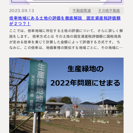
2023.09.13
その他不動産
不動産関連
倍率地域にある土地の評価を徹底解説 固定資産税評価額
が２つ？！
ここでは、倍率地域に所在する土地の評価について、さらに詳しく解
説をします。 倍率方式とは その土地の固定資産税評価額に国税局長
が定める倍率を乗じて計算した金額によって評価する方式です。 ち
なみに、この倍率は、地価事情の類似する地域ごとに、その地域にあ
る土地の売買実例価額、公示価格、不動産鑑定士当による鑑定評価額
や精通者意見価格等を基に、その地域の実情に即した評価額となるよ
うに国税局長が…
名古屋事務所
大宮事務所
〒450-0002
〒330-0854
愛知県名古屋市中村区名駅三丁目28
埼玉県さいたま市大宮区桜木町一丁目
番12号
195番地1
大名古屋ビルヂング25階
大宮ソラミチKOZ4階
Access
Access