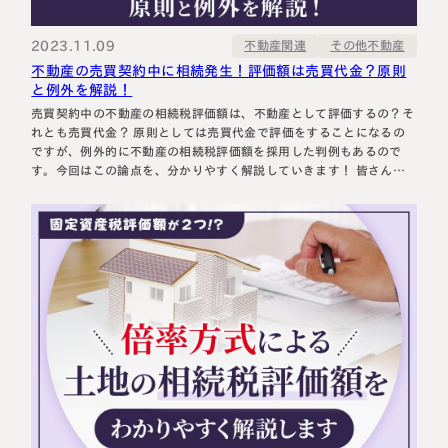
税理士紹介
相続コラム
2023.11.09
その他不動産
不動産関連
不動産の売買契約中に相続発生！評価額は売買代金？原則
法人情報
セミナー
と例外を解説！
売買契約中の不動産の相続税評価額は、不動産として評価するの？そ
れとも売買代金？ 原則としては売買代金で評価をすることになるの
円満相続ちゃんねる
ですが、例外的に不動産の相続税評価額を採用した判例もあるので
す。今回はこの論点を、分かりやすく解説していきます！ 皆さんこ
円満相続塾（受講生募集中）
んにちは。 大宮円満相続税理士法人、代表税理士の加藤です。 今回
は、不動産の売買契約中に相続が発生した場合の、相続税評価額の考
え方につ…
東京事務所
〒107-0062
東京都港区南青山一丁目2番6号
ラティス青山スクエア2階
大阪事務所
Access
〒530-0017
大阪府大阪市北区角田町8番47号
阪急グランドビル20階
Access