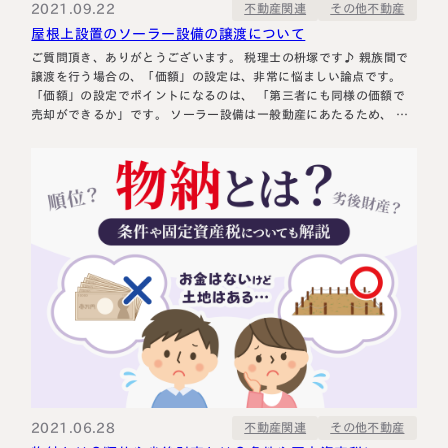
2021.09.22
その他不動産
不動産関連
屋根上設置のソーラー設備の譲渡について
ご質問頂き、ありがとうございます。 税理士の枡塚です♪ 親族間で
譲渡を行う場合の、「価額」の設定は、非常に悩ましい論点です。
「価額」の設定でポイントになるのは、 「第三者にも同様の価額で
売却ができるか」です。 ソーラー設備は一般動産にあたるため、 財
産評価基本通達129に基づいて 「その動産と同種及び同規格の新品
の課税時期における小売価額（実務上は取得価額）－ 償却費の合
計」 …
2021.06.28
その他不動産
不動産関連