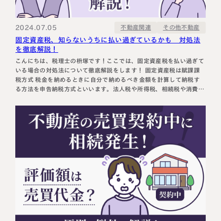
相続に備えたい方へ
相続を学ぶ
生前対策相談について
2024.07.05
その他不動産
不動産関連
固定資産税、知らないうちに払い過ぎているかも 対処法
相続税試算について
を徹底解説！
こんにちは、税理士の枡塚です！ここでは、固定資産税を払い過ぎて
料金表
いる場合の対処法について徹底解説をします！ 固定資産税は賦課課
税方式 税金を納めるときに自分で納めるべき金額を計算して納税す
る方法を申告納税方式といいます。法人税や所得税、相続税や消費税
等がこれにあたります。 一方、国や地方公共団体が納めるべき金額
選ばれる理由
を計算して、納税者に通知する方法を賦課課税方式といいます。固定
資産税や不動産取得…
よくある質問
お客様の声
私たちについて
相続について学ぶ
選ばれる理由