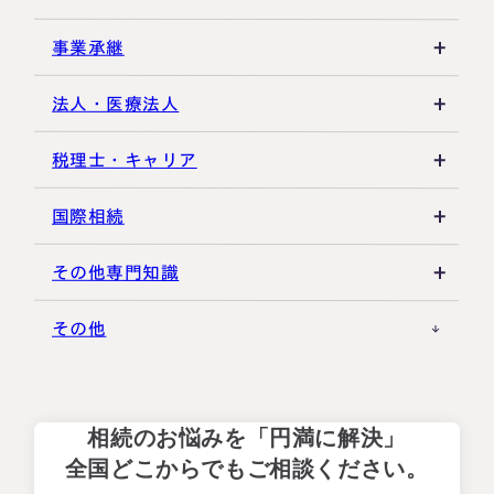
相続放棄・限定承認
特別縁故者
土地の評価
養子縁組・家族信託
事業承継
相続手続き全般
特別受益・寄与分
借地権・貸家
生命保険活用
非上場株式評価
法人・医療法人
その他不動産
小規模企業共済
自己株式・株式取得
社団法人
税理士・キャリア
不動産活用
種類株式・名義株
合同会社・持分会社
税理士選び・相談
国際相続
その他の相続対策
役員関連
医療法人
税理士試験
米国関連
その他専門知識
事業承継税制
税理士キャリア
海外不動産
事例紹介
その他
M&A・株式承継
採用・福利厚生
国際相続の基礎
プロ向け情報
相続のお悩みを「円満に解決」
国外転出時課税
全国どこからでもご相談ください。