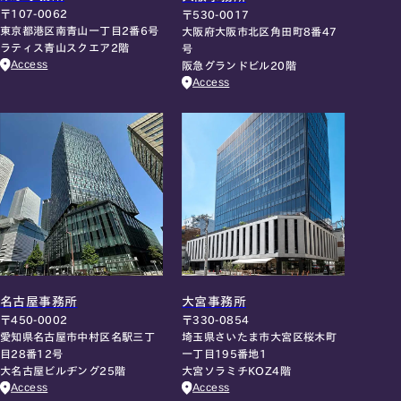
〒107-0062
〒530-0017
東京都港区南青山一丁目2番6号
大阪府大阪市北区角田町8番47
ラティス青山スクエア2階
号
Access
阪急グランドビル20階
Access
名古屋事務所
大宮事務所
〒450-0002
〒330-0854
愛知県名古屋市中村区名駅三丁
埼玉県さいたま市大宮区桜木町
目28番12号
一丁目195番地1
大名古屋ビルヂング25階
大宮ソラミチKOZ4階
Access
Access