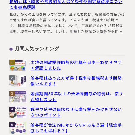
物納とは？順位や劣後財産とは？条件や固定資産税につい
ても徹底解説
私は、多くの土地を持っています。息子たちには、相続税の支払いは
土地ですれば良いと言っています。 こんにちは、税理士の枡塚で
す。 皆様は相続税の支払い方法について、ご存知ですか？ 相続税は
原則、現金一括払いです。 しかし、相続した財産の大部分が不動産
や自社の株式など、財産の内容によっては、換金が難しく、現金で一
括して支払えない場合もあります。 そのような場合に備えて、下記
月間人気ランキング
のような救…
土地の相続税評価額の計算を日本一わかりやす
1
く解説しました
贈与税は払った方が得！税率は相続税より断然
2
低いんです！
婚姻期間20年以上の夫婦間贈与の特例は、使う
3
と損しまっせ
税金や借金の肩代わりに贈与税をかけさせない
4
３つのポイント
贈与税が合法的にかからない方法３選【現金手
5
渡しでもばれる？】