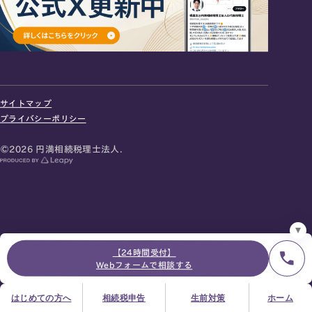
24時間オンライン受付
面談の予約はこちら
サイトマップ
＼登録で無料プレゼント／
プライバシーポリシー
LINE友だち追加
©2026 円満相続税理士法人.
お急ぎの方は電話で面談予約
0120-80-2929
9:00～18:00 (土日祝日除く)
プライバシーポリシー
サイトマップ
採用サイト
お知らせ
【24時間受付】
Webフォームで相談する
はじめての方へ
相続税申告
生前対策
ホーム