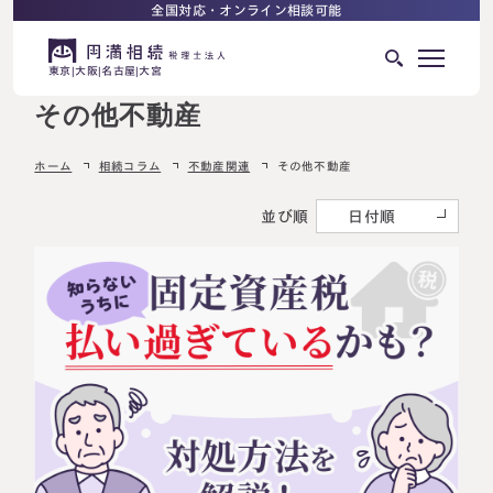
全国対応・オンライン相談可能
東京
大阪
名古屋
大宮
その他不動産
はじめての相続でお困りの方へ
ホーム
相続コラム
不動産関連
その他不動産
サービス紹介
相続ロードマップ
並び順
日付順
相続が発生した方へ
はじめての方へ
相続税申告について
ご相談の流れ
ご相談の流れ
選ばれる理由
料金表
よくある質問