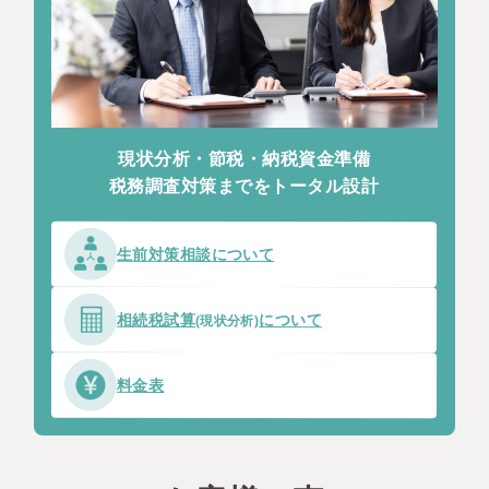
現状分析・節税・納税資金準備
税務調査対策までをトータル設計
生前対策相談
について
相続税試算
について
(現状分析)
料金表