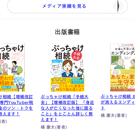
メディア実績を見る
出版書籍
ぶっちゃけ相続 お金の不安
マンガ・図解で
け相続「手続大
が消えるエンディングノー
い！世界一やさし
補改訂版】 「身近
ト
入門
くなった後に困る
とことん詳しく教
橘 慶太(著者)
桑田 悠子(著者)
著者)