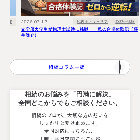
理士試験
験記（藤
2026.03.04
相続税の基礎知識
相続税
【特例の種類別】小規模宅地等の特例の必要書類について
解説！
相続コラム一覧
相続のお悩みを「円満に解決」
全国どこからでもご相談ください。
相続のプロが、大切な方の想いを
しっかりと受け止めます。
全国対応はもちろん、
土曜・平日夜間にもご相談