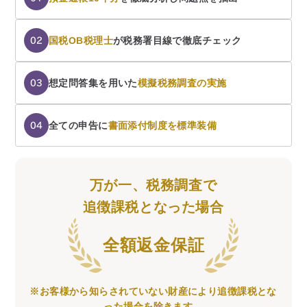
国税OB税理士
が税務署目線で徹底チェック
02
想定問答集を用いた
模擬税務調査の実施
03
全ての申告に
書面添付制度を標準装備
04
万が一、税務調査で
名古屋事務所
〒450-0002
追徴課税となった場合
愛知県名古屋市中村区名駅三丁目28番12号
大名古屋ビルヂング25階
Access
全額返金保証
※お客様から知らされていない財産により追徴課税とな
った場合を除きます。