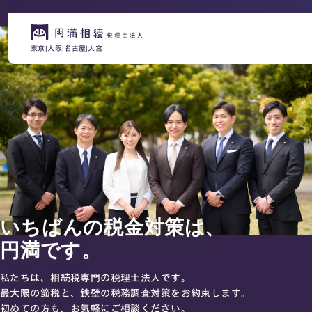
名古屋
東京
大阪
大宮
はじめての相続でお困りの方へ
サービス紹介
相続ロードマップ
相続が発生した方へ
はじめての方へ
相続税申告について
ご相談の流れ
いちばんの税金対策は、
ご相談の流れ
選ばれる理由
円満です。
料金表
よくある質問
私たちは、相続税専門の税理士法人です。
最大限の節税と、鉄壁の税務調査対策をお約束します。
初めての方も、お気軽にご相談ください。
相続に備えたい方へ