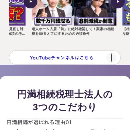
「も
て！実家の相続
【相続の新常識】2026年以降に選ぶべき「最も有利
を、
な財産の渡し方」
版】
YouTubeチャンネルはこちら
東京事務所
〒107-0062
東京都港区南青山一丁目2番6号
ラティス青山スクエア2階
Access
円満相続税理士法人の
3つのこだわり
円満相続が選ばれる理由01