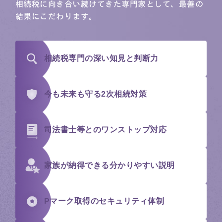
相続税に向き合い続けてきた専門家として、最善の
結果にこだわります。
相続税専門の
深い知見と判断力
今も未来も守る
2次相続対策
司法書士等との
ワンストップ対応
家族が納得できる
分かりやすい説明
Pマーク取得の
セキュリティ体制