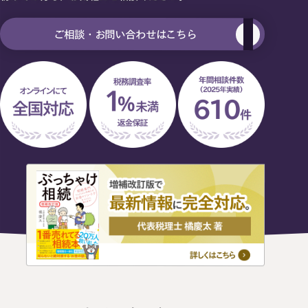
相続を学ぶ
生前対策相談について
ご相談・お問い合わせはこちら
相続税試算について
料金表
選ばれる理由
よくある質問
お客様の声
私たちについて
相続について学ぶ
選ばれる理由