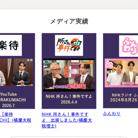
メディア実績
ふんわり
林修の今知りた
さん！事件です
しました(橘慶太