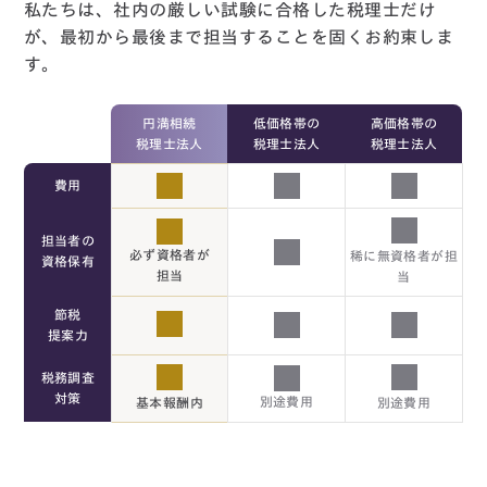
私たちは、社内の厳しい試験に合格した税理士だけ
が、最初から最後まで担当することを固くお約束しま
す。
円満相続
低価格帯の
高価格帯の
税理士法人
税理士法人
税理士法人
費用
担当者の
必ず資格者が
稀に無資格者が担
資格保有
担当
当
節税
提案力
税務調査
対策
別途費用
基本報酬内
別途費用