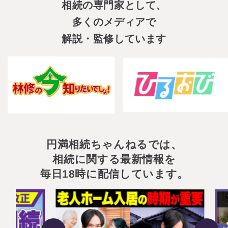
相続の専門家として、
税理士紹介
相続コラム
多くのメディアで
解説・監修しています
法人情報
セミナー
円満相続ちゃんねる
円満相続塾（受講生募集中）
円満相続ちゃんねるでは、
相続に関する最新情報を
毎日18時に配信しています。