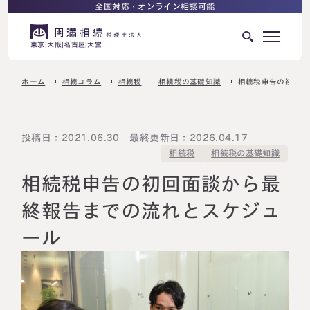
全国対応・オンライン相談可能
東京
大阪
名古屋
大宮
ホーム
相続コラム
相続税
相続税の基礎知識
相続税申告の初回面
はじめての相続でお困りの方へ
サービス紹介
相続ロードマップ
投稿日：2021.06.30 最終更新日：2026.04.17
相続税の基礎知識
相続税
相続が発生した方へ
はじめての方へ
相続税申告の初回面談から最
相続税申告について
ご相談の流れ
終報告までの流れとスケジュ
ご相談の流れ
ール
選ばれる理由
料金表
よくある質問