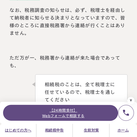
なお、税務調査の知らせは、必ず、税理士を経由し
て納税者に知らせる決まりとなっていますので、皆
様のところに直接税務署から連絡が行くことはあり
24時間オンライン受付
ません。
面談の予約はこちら
＼登録で無料プレゼント／
LINE友だち追加
ただ万が一、税務署から連絡が来た場合であって
も、
お急ぎの方は電話で面談予約
0120-80-2929
9:00～18:00 (土日祝日除く)
相続税のことは、全て税理士に
プライバシーポリシー
サイトマップ
採用サイト
お知らせ
任せているので、税理士を通し
てください
【24時間受付】
Webフォームで相談する
とご対応ください。
はじめての方へ
相続税申告
生前対策
ホーム