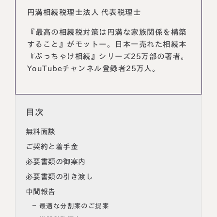
円満相続税理士法人 代表税理士
『最高の相続税対策は円満な家族関係を構築
すること』がモットー。日本一売れた相続本
『ぶっちゃけ相続』シリーズ25万部の著者。
YouTubeチャンネル登録者25万人。
目次
無料面談
名古屋事務所
大宮事務所
〒450-0002
〒330-0854
ご契約と着手金
愛知県名古屋市中村区名駅三丁目28
埼玉県さいたま市大宮区桜木町一丁目
番12号
195番地1
必要書類の御案内
大名古屋ビルヂング25階
大宮ソラミチKOZ4階
必要書類の引き渡し
Access
Access
中間報告
最適な分割案のご提案