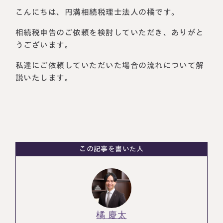
こんにちは、円満相続税理士法人の橘です。
税理士紹介
相続コラム
相続税申告のご依頼を検討していただき、ありがと
法人情報
セミナー
うございます。
私達にご依頼していただいた場合の流れについて解
円満相続ちゃんねる
説いたします。
円満相続塾（受講生募集中）
東京事務所
この記事を書いた人
〒107-0062
東京都港区南青山一丁目2番6号
ラティス青山スクエア2階
大阪事務所
Access
〒530-0017
大阪府大阪市北区角田町8番47号
阪急グランドビル20階
橘 慶太
Access