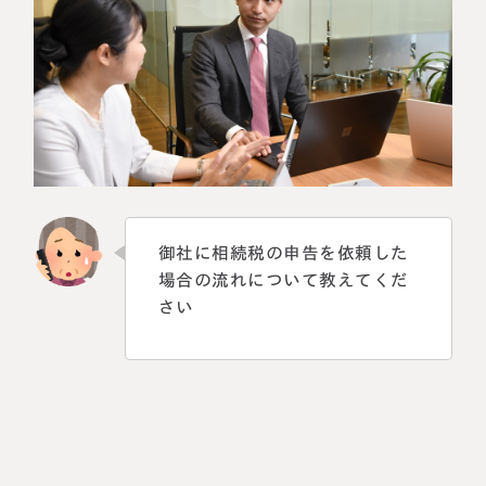
相続に備えたい方へ
相続を学ぶ
生前対策相談について
相続税試算について
料金表
選ばれる理由
御社に相続税の申告を依頼した
よくある質問
場合の流れについて教えてくだ
さい
お客様の声
私たちについて
相続について学ぶ
選ばれる理由