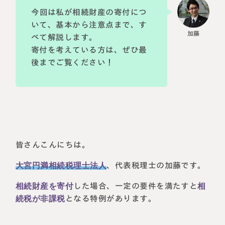
今回は私が相続財産の寄付につ
税理士紹介
相続コラム
いて、基本から注意点まで、す
べて解説します。
法人情報
セミナー
寄付を考えている方は、ぜひ最
後までご覧ください！
円満相続ちゃんねる
円満相続塾（受講生募集中）
東京事務所
皆さんこんにちは。
〒107-0062
東京都港区南青山一丁目2番6号
大宮円満相続税理士法人
、代表税理士の加藤です。
ラティス青山スクエア2階
大阪事務所
Access
相続財産を寄付
した場合、一定の要件を満たすと
相
〒530-0017
大阪府大阪市北区角田町8番47号
続税が非課税
となる特例があります。
阪急グランドビル20階
Access