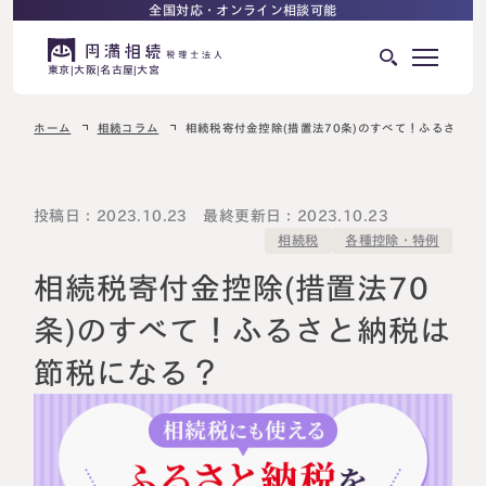
全国対応・オンライン相談可能
東京
大阪
名古屋
大宮
ホーム
相続コラム
相続税寄付金控除(措置法70条)のすべて！ふるさと納
はじめての相続でお困りの方へ
サービス紹介
相続ロードマップ
投稿日：2023.10.23 最終更新日：2023.10.23
各種控除・特例
相続税
相続が発生した方へ
はじめての方へ
相続税寄付金控除(措置法70
相続税申告について
ご相談の流れ
条)のすべて！ふるさと納税は
ご相談の流れ
節税になる？
選ばれる理由
料金表
よくある質問