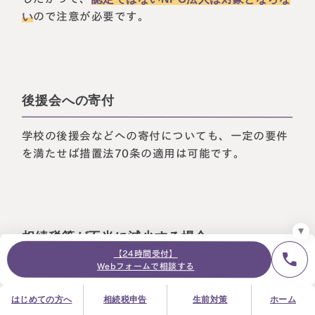
い
ので注意が必要です。
24時間オンライン受付
面談の予約はこちら
後援会への寄付
＼登録で無料プレゼント／
LINE友だち追加
学校の後援会などへの寄付についても、一定の要件
を満たせば措置法70条の適用は可能です。
お急ぎの方は電話で面談予約
0120-80-2929
9:00～18:00 (土日祝日除く)
プライバシーポリシー
サイトマップ
採用サイト
お知らせ
相続税等が不当に減少する場合
【24時間受付】
Webフォームで相談する
措置法70条の特例についても、寄付者の親族や特別
関係者の相続税が不当に減少する場合には、相続税
はじめての方へ
相続税申告
生前対策
ホーム
が課税される可能性があります。