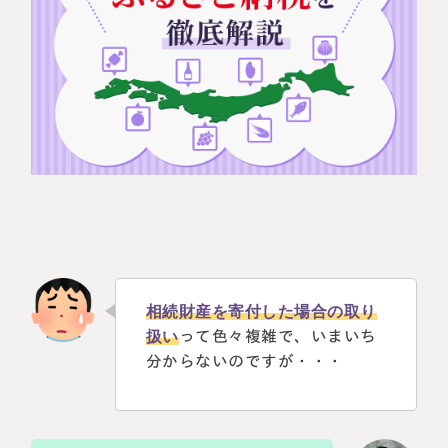
相続に備えたい方へ
相続を学ぶ
生前対策相談について
相続税試算について
料金表
選ばれる理由
よくある質問
お客様の声
相続財産を寄付した場合の取り
扱い
って色々複雑で、いまいち
分からないのですが・・・
私たちについて
相続について学ぶ
選ばれる理由