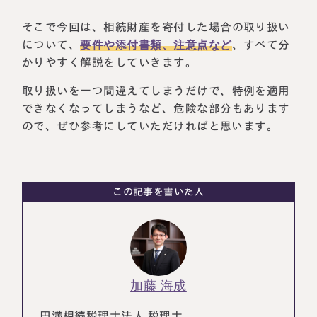
そこで今回は、相続財産を寄付した場合の取り扱い
について、
要件や添付書類、注意点など
、すべて分
かりやすく解説をしていきます。
取り扱いを一つ間違えてしまうだけで、特例を適用
できなくなってしまうなど、危険な部分もあります
ので、ぜひ参考にしていただければと思います。
この記事を書いた人
名古屋事務所
大宮事務所
〒450-0002
〒330-0854
愛知県名古屋市中村区名駅三丁目28
埼玉県さいたま市大宮区桜木町一丁目
番12号
195番地1
大名古屋ビルヂング25階
大宮ソラミチKOZ4階
Access
Access
加藤 海成
円満相続税理士法人 税理士