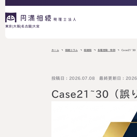
東京
大阪
名古屋
大宮
相続が発生した方へ
ホーム
相続コラム
相続税
各種控除・特例
Case21~
お困りの方へ
相続税申告に
投稿日：2026.07.08 最終更新日：2026.
ご相談の流れ
料金表
ついて
Case21~30
詳しく見る
相続に備えたい方へ
生前対策相談に
相続税試算につ