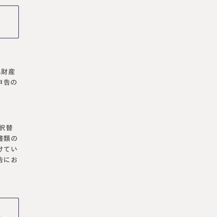
れ財産
申告の
択替
書類の
けてい
告にお
あ