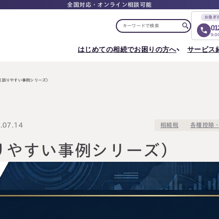
全国対応・オンライン相談可能
お急ぎ
01
9:
はじめての相続でお困りの方へ
サービス
選ばれる理由
税理士紹介
選ばれる理由
ご相談について
相続ロードマップ
はじめての方へ
相続が発生した方へ
相続コラム
セミナー
30（誤りやすい事例シリーズ）
お客様の声
ご相談の流れ
相続税申告について
ご相談の流れ
料
東京事務所
メディア実績
よくある質問
選ばれる理由
よくある質問
円満相続塾（受講生募集中）
〒107-0062
出版書籍
料金表
東京都港区南青山一丁目2番6号
相続に備えたい方へ
07.14
各種控除
相続税
ラティス青山スクエア2階
Access
生前対策相談について
相続税試算について
料
（誤りやすい事例シリーズ）
名古屋事務所
〒450-0002
はじめての相続でお困りの方へ
相続について学
愛知県名古屋市中村区名駅三丁目28番12号
大名古屋ビルヂング25階
はじめての方へ
相続コラム
Access
相続ロードマップ
セミナー
円満相続ちゃん