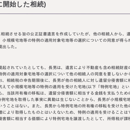
に開始した相続)
に相続させる旨の公正証書遺言を作成していたが、他の相続人から、
、小規模宅地等の特例の適用対象宅地等の選択についての同意が得ら
提出した。
提起されていたとしても、長男は、遺言により不動産も含め相続財産
特例の適用対象宅地等の選択について他の相続人の同意を要しないか
お、相続税の申告期限後に、長男が他の相続人に対し遺留分侵害額に
代えて小規模宅地等の特例の適用を受けた宅地(以下「特例宅地」とい
も、当該所有権の移転は、遺留分侵害額に相当する金銭を支払うため
り特例宅地を取得した事実に異動は生じないことから、長男が小規模宅
いうことはない。また、長男から特例宅地の所有権の移転を受けた他
贈により取得したものとはいえないため、特例の適用を受けることは
侵害額に相当する価額により特例宅地を譲渡したとして、所得税が課