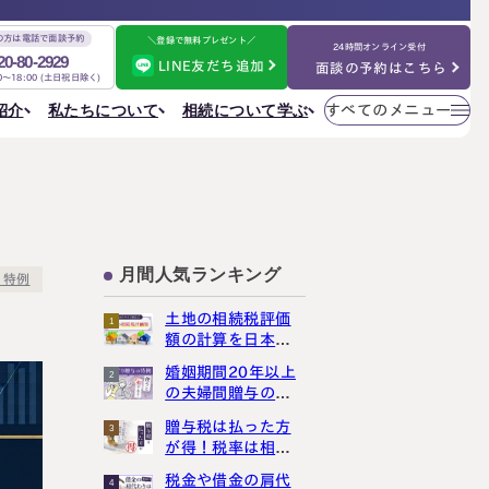
の方は電話で面談予約
＼登録で無料プレゼント／
24時間オンライン受付
20-80-2929
LINE友だち追加
面談の予約はこちら
00～18:00 (土日祝日除く)
メニューを
相続について学ぶ
私たちについて
紹介
すべてのメニュー
閉じる
法人情報
私たちについて
ご相談の流れ
選ばれる理由
円満相続ちゃんねる
税理士紹介
よくある質問
金表
事務所一覧
大阪事務所
相続を学ぶ
〒530-0017
東京事務所
お客様の声
大阪府大阪市北区角田町8番47号
月間人気ランキング
大阪事務所
・特例
阪急グランドビル20階
Access
名古屋事務所
土地の相続税評価
金表
1
大宮事務所
額の計算を日本一
大宮事務所
わかりやすく解説
婚姻期間20年以上
2
〒330-0854
しました
ぶ
その他のメニュー
の夫婦間贈与の特
埼玉県さいたま市大宮区桜木町一丁目195番地1
例は、使うと損し
大宮ソラミチKOZ4階
採用サイト
贈与税は払った方
3
まっせ
Access
が得！税率は相続
お知らせ
税より断然低いん
税金や借金の肩代
ねる
社員日記
4
です！