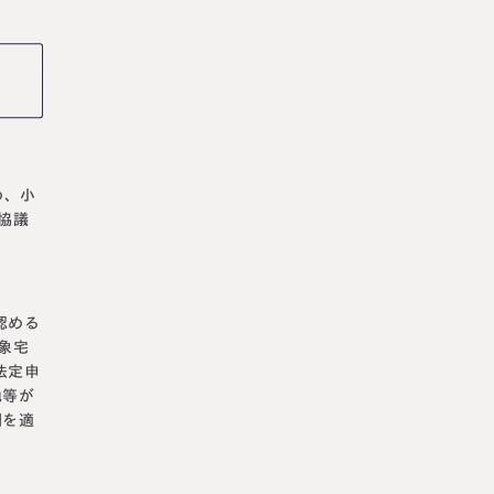
め、小
協議
認める
象宅
法定申
地等が
例を適