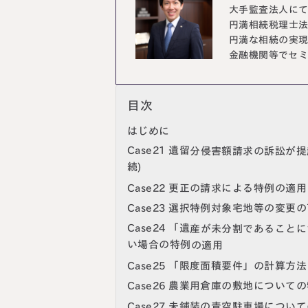
大手監査法人に
円満相続税理士
円満な相続の実
金融機関等でセ
目次
はじめに
Case21 遺留分侵害額請求の訴訟
続)
Case22 更正の請求による特例の適用
Case23 選択特例対象宅地等の変更
Case24 「遺産が未分割であるこ
い場合の特例の適用
Case25 「限度面積要件」の計算方法
Case26 農業用倉庫の敷地について
Case27 未舗装の青空駐車場につい