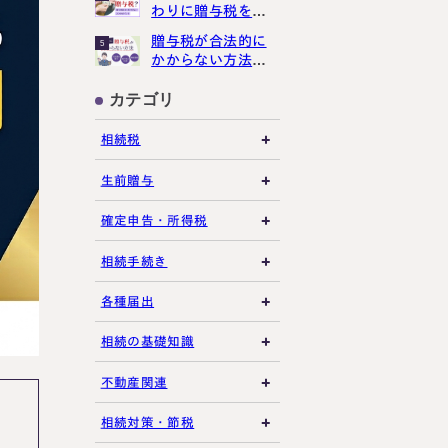
わりに贈与税をか
講生募集中）
けさせない３つの
贈与税が合法的に
5
ポイント
かからない方法３
選【現金手渡しで
もばれる？】
カテゴリ
約・お問い合わせ
【24時間受付】
相続税
友だち追加
登録で無料プレゼント
相続税の基礎知識
生前贈与
税務調査・申告実務
贈与税の基礎知識
確定申告・所得税
各種控除・特例
贈与の特例制度
譲渡所得
相続手続き
プライバシーポリシー
サイトマップ
生前贈与
その他所得税
遺言書
各種届出
その他贈与関連
遺留分
税金の納付
相続の基礎知識
遺産分割
死亡届・届出関連
法定相続人・法定相続
不動産関連
分
相続登記・名義変更
延納・物納
建物・マンション評価
相続対策・節税
相続財産