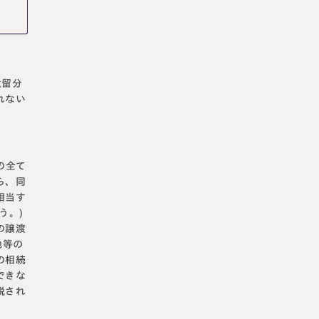
遺留分
れない
の全て
ら、同
相当す
う。)
の譲渡
地等の
の相続
できな
税され