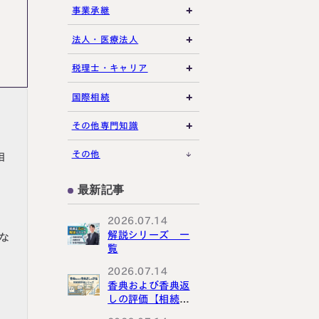
相続放棄・限定承認
土地の評価
養子縁組・家族信託
事業承継
特別縁故者
相続手続き全般
借地権・貸家
生命保険活用
非上場株式評価
法人・医療法人
特別受益・寄与分
その他不動産
小規模企業共済
自己株式・株式取得
社団法人
税理士・キャリア
不動産活用
種類株式・名義株
合同会社・持分会社
税理士選び・相談
国際相続
その他の相続対策
役員関連
医療法人
税理士試験
米国関連
その他専門知識
事業承継税制
税理士キャリア
海外不動産
事例紹介
その他
相
M&A・株式承継
採用・福利厚生
国際相続の基礎
プロ向け情報
最新記事
国外転出時課税
2026.07.14
解説シリーズ 一
な
覧
2026.07.14
香典および香典返
しの評価【相続税
評価シリーズ】