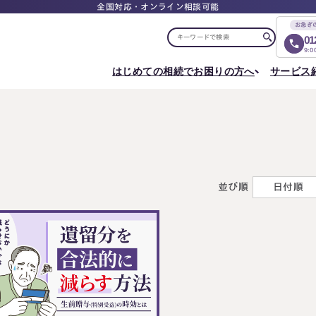
全国対応・オンライン相談可能
お急ぎ
01
9:
はじめての相続でお困りの方へ
サービス
選ばれる理由
税理士紹介
選ばれる理由
ご相談について
相続ロードマップ
はじめての方へ
相続が発生した方へ
相続コラム
セミナー
お客様の声
ご相談の流れ
相続税申告について
ご相談の流れ
料
東京事務所
メディア実績
よくある質問
選ばれる理由
よくある質問
円満相続塾（受講生募集中）
〒107-0062
出版書籍
料金表
東京都港区南青山一丁目2番6号
相続に備えたい方へ
ラティス青山スクエア2階
並び順
日付順
Access
生前対策相談について
相続税試算について
料
名古屋事務所
〒450-0002
はじめての相続でお困りの方へ
相続について学
愛知県名古屋市中村区名駅三丁目28番12号
大名古屋ビルヂング25階
はじめての方へ
相続コラム
Access
相続ロードマップ
セミナー
円満相続ちゃん