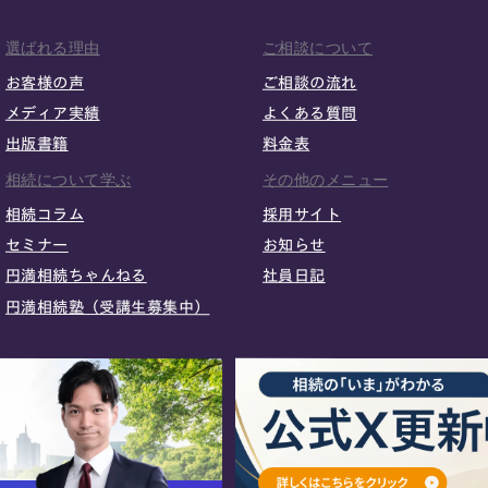
選ばれる理由
ご相談について
お客様の声
ご相談の流れ
メディア実績
よくある質問
出版書籍
料金表
相続について学ぶ
その他のメニュー
相続コラム
採用サイト
セミナー
お知らせ
円満相続ちゃんねる
社員日記
円満相続塾（受講生募集中）