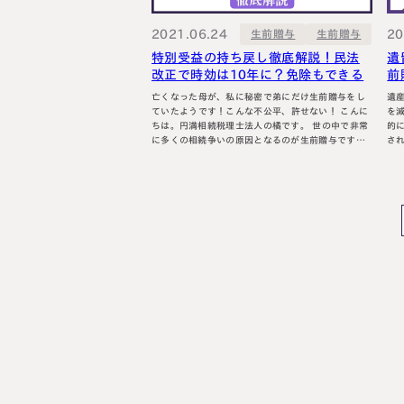
料金表
ついて
いて
2021.06.24
20
生前贈与
生前贈与
特別受益の持ち戻し徹底解説！民法
遺
改正で時効は10年に？免除もできる
前
亡くなった母が、私に秘密で弟にだけ生前贈与をし
遺
ていたようです！こんな不公平、許せない！ こんに
を減ら
ちは。円満相続税理士法人の橘です。 世の中で非常
的
に多くの相続争いの原因となるのが生前贈与です。
される
生前贈与は、特別受益(とくべつじゅえき)といって、
ど
遺産の前渡しと扱われます。 これを知らないまま、
できる
不平等な生前贈与をしてしまうと、将来、泥沼の骨
相
肉争いに発展してしまいます。 今回の記事では、日
方法を
本一…
れ