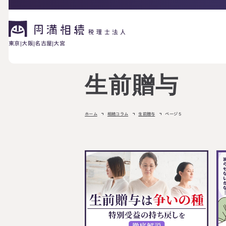
東京
大阪
名古屋
大宮
生前贈与
相続が発生した方へ
お困りの方へ
ホーム
相続コラム
生前贈与
ページ 5
相続税申告に
ご相談の流れ
料金表
ついて
詳しく見る
相続に備えたい方へ
生前対策相談に
相続税試算につ