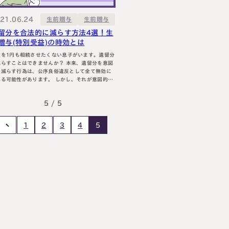
円満相続塾（受
21.06.24
生前贈与
生前贈与
留分を合法的に減らす方法4選！生
贈与(特別受益)の時効とは
産を1円も相続させたくない息子がいます。遺留分
すことはできませんか？ 本来、遺留分を意図
面談予
お急ぎの方は電話で面談予約
に減らす行為は、公序良俗違反として全て無効に
可能性があります。 しかし、それが意図的か
0120-80-2929
うかは別として、結果的に遺留分を減らすことが
LINE
方法が４つあります。 今回は、日本一売れた
9:00～18:00 (土日祝日除く)
5 / 5
続本の作者である私が、遺留分を合法的に減らす
紹介していきます。 最後までお読みいただけ
…
1
2
3
4
5