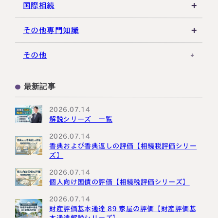
不動産活用
種類株式・名義株
合同会社・持分会社
税理士選び・相談
国際相続
その他の相続対策
役員関連
医療法人
税理士試験
米国関連
その他専門知識
事業承継税制
税理士キャリア
海外不動産
事例紹介
その他
M&A・株式承継
採用・福利厚生
国際相続の基礎
プロ向け情報
最新記事
国外転出時課税
2026.07.14
解説シリーズ 一覧
2026.07.14
香典および香典返しの評価【相続税評価シリー
ズ】
2026.07.14
個人向け国債の評価【相続税評価シリーズ】
2026.07.14
財産評価基本通達 89 家屋の評価【財産評価基
本通達解説シリーズ】