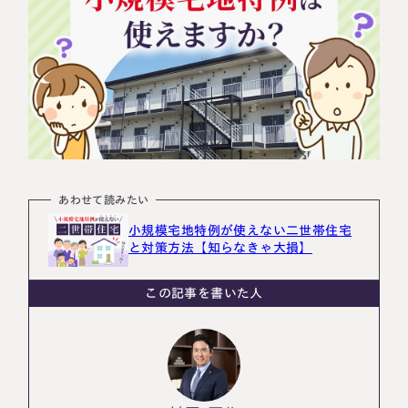
相続に備えたい方へ
相続を学ぶ
生前対策相談について
相続税試算について
料金表
選ばれる理由
あわせて読みたい
よくある質問
小規模宅地特例が使えない二世帯住宅
と対策方法【知らなきゃ大損】
お客様の声
この記事を書いた人
私たちについて
相続について学ぶ
選ばれる理由