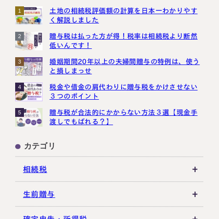
土地の相続税評価額の計算を日本一わかりやす
1
く解説しました
贈与税は払った方が得！税率は相続税より断然
2
低いんです！
婚姻期間20年以上の夫婦間贈与の特例は、使う
3
と損しまっせ
税金や借金の肩代わりに贈与税をかけさせない
4
３つのポイント
贈与税が合法的にかからない方法３選【現金手
5
渡しでもばれる？】
カテゴリ
相続税
相続税の基礎知識
生前贈与
税務調査・申告実務
贈与税の基礎知識
確定申告・所得税