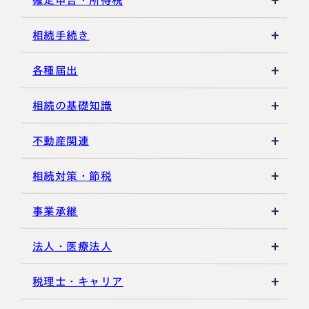
各種控除・特例
贈与の特例制度
譲渡所得
相続手続き
生前贈与
その他所得税
遺言書
各種届出
その他贈与関連
遺留分
税金の納付
相続の基礎知識
遺産分割
死亡届・届出関連
法定相続人・法定相続分
不動産関連
相続登記・名義変更
延納・物納
相続財産
建物・マンション評価
相続対策・節税
相続放棄・限定承認
特別縁故者
土地の評価
養子縁組・家族信託
事業承継
相続手続き全般
特別受益・寄与分
借地権・貸家
生命保険活用
非上場株式評価
法人・医療法人
その他不動産
小規模企業共済
自己株式・株式取得
社団法人
税理士・キャリア