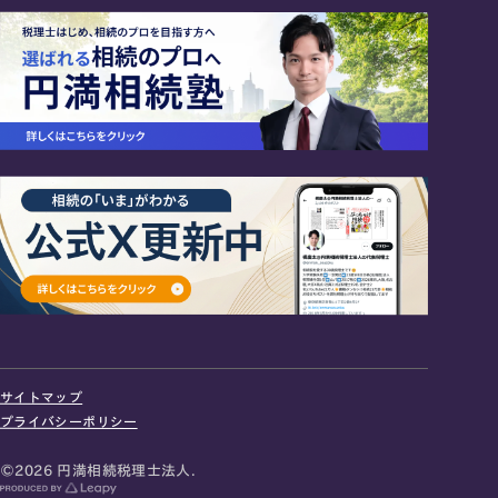
24時間オンライン受付
面談の予約はこちら
サイトマップ
＼登録で無料プレゼント／
プライバシーポリシー
LINE友だち追加
©2026 円満相続税理士法人.
お急ぎの方は電話で面談予約