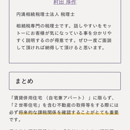
村田 厚作
税理士紹介
相続コラム
円満相続税理士法人 税理士
法人情報
セミナー
相続税専門の税理士です。話しやすいをモッ
トーにお客様が気になっている事を分かりや
円満相続ちゃんねる
すく説明するのが得意です。ぜひ一度ご面談
して頂ければ納得して頂けると思います。
円満相続塾（受講生募集中）
まとめ
東京事務所
〒107-0062
東京都港区南青山一丁目2番6号
「賃貸併用住宅 （自宅兼アパート） 」に限らず、
ラティス青山スクエア2階
大阪事務所
Access
「２世帯住宅」を含む不動産の取得等をする際には
〒530-0017
必ず
将来的な課税関係を確認することがとても重要
大阪府大阪市北区角田町8番47号
です。
阪急グランドビル20階
Access