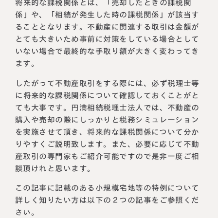
将来的な課税関係とは、「売却したときの課税関
係」や、「相続が発生した時の課税関係」が該当す
ることとなります。不動産に関連する取引は金額が
とても大きいため事前に対策をしている場合として
いない場合で最終的な手取り額が大きく変わってき
ます。
したがって不動産取引をする際には、必ず税理士等
に将来的な課税関係について確認しておくことがと
ても大事です。円満相続税理士法人では、不動産の
購入や売却の際にしっかりと税務シミュレーション
を実施させて頂き、将来的な課税関係について分か
名古屋事務所
大宮事務所
〒450-0002
〒330-0854
りやすくご説明致します。また、必要に応じて不動
愛知県名古屋市中村区名駅三丁目28
埼玉県さいたま市大宮区桜木町一丁目
産取引の専門家もご紹介可能ですので是非一度ご相
番12号
195番地1
談頂けれと思います。
大名古屋ビルヂング25階
大宮ソラミチKOZ4階
Access
Access
この記事に記載のある小規模宅地等の特例について
詳しく知りたい方は以下の２つの記事をご参照くだ
さい。