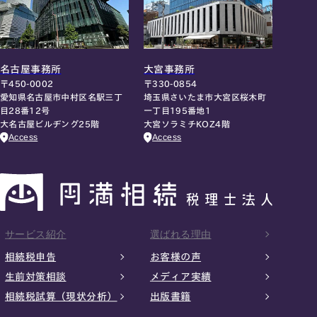
名古屋事務所
大宮事務所
〒450-0002
〒330-0854
愛知県名古屋市中村区名駅三丁
埼玉県さいたま市大宮区桜木町
目28番12号
一丁目195番地1
大名古屋ビルヂング25階
大宮ソラミチKOZ4階
Access
Access
サービス紹介
選ばれる理由
相続税申告
お客様の声
生前対策相談
メディア実績
相続税試算（現状分析）
出版書籍