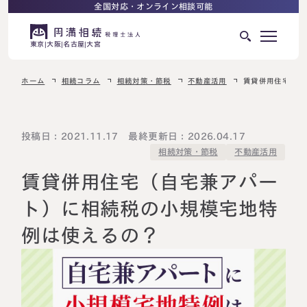
全国対応・オンライン相談可能
東京
大阪
名古屋
大宮
ホーム
相続コラム
相続対策・節税
不動産活用
賃貸併用住宅（自
はじめての相続でお困りの方へ
サービス紹介
相続ロードマップ
投稿日：2021.11.17 最終更新日：2026.04.17
相続対策・節税
不動産活用
相続が発生した方へ
はじめての方へ
賃貸併用住宅（自宅兼アパー
相続税申告について
ご相談の流れ
ト）に相続税の小規模宅地特
ご相談の流れ
例は使えるの？
選ばれる理由
料金表
よくある質問