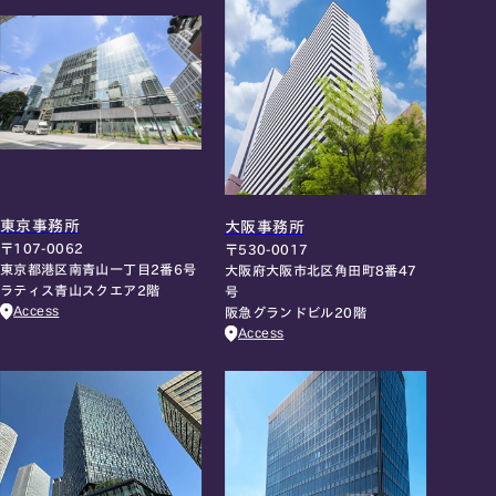
東京事務所
大阪事務所
〒107-0062
〒530-0017
東京都港区南青山一丁目2番6号
大阪府大阪市北区角田町8番47
ラティス青山スクエア2階
号
Access
阪急グランドビル20階
Access