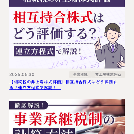
2025.05.30
非上場株式評価
事業承継
【相続税の非上場株式評価】相互持合株式はどう評価す
る？連立方程式で解説！