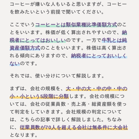
コーヒーが嫌いな人もいると思いますが、コーヒー
を飲みたいという前提で聞いてください。
ここでいう
コーヒーとは類似業種比準価額方式
のこ
とをいいます。株価が低く算出されやすいので、
納
税者にとってはおいしい
のです。一方で
牛乳とは純
資産価額方式
のことをいいます。株価は高く算出さ
れる傾向にありますので、
納税者にとっておいしく
ない
のです。
それでは、使い分けについて解説します。
まずは、会社の規模を、
大
・
中の大
・
中の中
・
中の
小
・
小
という5段階に分類
します。会社の規模につ
いては、会社の従業員数・売上高・総資産額を使っ
て判定をしていきます。会社規模の判定について
は、こちらの記事で詳しく解説しました。ちなみ
に、
従業員数が70人を超える会社は無条件に大会社
となります。