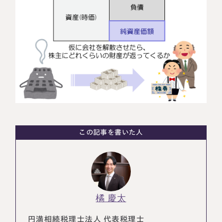
税理士紹介
相続コラム
法人情報
セミナー
円満相続ちゃんねる
円満相続塾（受講生募集中）
この記事を書いた人
東京事務所
〒107-0062
東京都港区南青山一丁目2番6号
ラティス青山スクエア2階
大阪事務所
Access
〒530-0017
大阪府大阪市北区角田町8番47号
橘 慶太
阪急グランドビル20階
Access
円満相続税理士法人 代表税理士