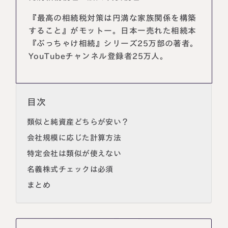
『最高の相続税対策は円満な家族関係を構築
すること』がモットー。日本一売れた相続本
『ぶっちゃけ相続』シリーズ25万部の著者。
YouTubeチャンネル登録者25万人。
目次
類似と純資産どちらが安い？
会社規模に応じた計算方法
名古屋事務所
大宮事務所
〒450-0002
〒330-0854
特定会社は類似が使えない
愛知県名古屋市中村区名駅三丁目28
埼玉県さいたま市大宮区桜木町一丁目
番12号
195番地1
名義株式チェックは必須
大名古屋ビルヂング25階
大宮ソラミチKOZ4階
まとめ
Access
Access