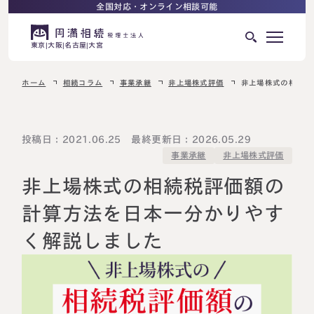
全国対応・オンライン相談可能
東京
大阪
名古屋
大宮
ホーム
相続コラム
事業承継
非上場株式評価
非上場株式の相続税
はじめての相続でお困りの方へ
サービス紹介
相続ロードマップ
投稿日：2021.06.25 最終更新日：2026.05.29
非上場株式評価
事業承継
相続が発生した方へ
はじめての方へ
非上場株式の相続税評価額の
相続税申告について
ご相談の流れ
計算方法を日本一分かりやす
ご相談の流れ
く解説しました
選ばれる理由
料金表
よくある質問