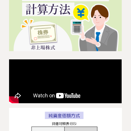
相続に備えたい方へ
相続を学ぶ
生前対策相談について
相続税試算について
料金表
選ばれる理由
よくある質問
お客様の声
私たちについて
相続について学ぶ
選ばれる理由