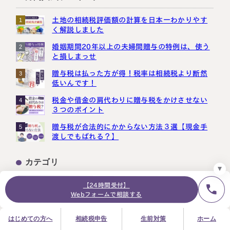
土地の相続税評価額の計算を日本一わかりやす
1
く解説しました
婚姻期間20年以上の夫婦間贈与の特例は、使う
2
24時間オンライン受付
と損しまっせ
面談の予約はこちら
贈与税は払った方が得！税率は相続税より断然
3
＼登録で無料プレゼント／
低いんです！
LINE友だち追加
税金や借金の肩代わりに贈与税をかけさせない
4
３つのポイント
お急ぎの方は電話で面談予約
0120-80-2929
贈与税が合法的にかからない方法３選【現金手
5
渡しでもばれる？】
9:00～18:00 (土日祝日除く)
プライバシーポリシー
サイトマップ
採用サイト
お知らせ
カテゴリ
【24時間受付】
相続税
Webフォームで相談する
相続税の基礎知識
生前贈与
はじめての方へ
相続税申告
生前対策
ホーム