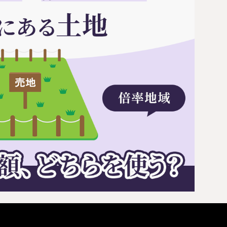
円満相続塾（受
面談予
お急ぎの方は電話で面談予約
0120-80-2929
LINE
9:00～18:00 (土日祝日除く)