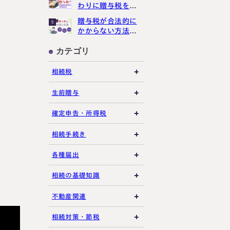
わりに贈与税をか
講生募集中）
けさせない３つの
贈与税が合法的に
5
ポイント
かからない方法３
選【現金手渡しで
もばれる？】
カテゴリ
約・お問い合わせ
【24時間受付】
相続税
友だち追加
登録で無料プレゼント
相続税の基礎知識
生前贈与
税務調査・申告実務
贈与税の基礎知識
確定申告・所得税
各種控除・特例
贈与の特例制度
譲渡所得
相続手続き
プライバシーポリシー
サイトマップ
生前贈与
その他所得税
遺言書
各種届出
その他贈与関連
遺留分
税金の納付
相続の基礎知識
遺産分割
死亡届・届出関連
法定相続人・法定相続
不動産関連
分
相続登記・名義変更
延納・物納
建物・マンション評価
相続対策・節税
相続財産