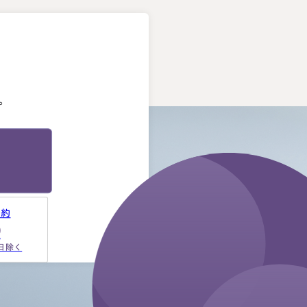
。
。
予約
9
祝日除く