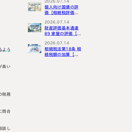
2026.07.14
個人向け国債の評
価【相続税評価シ
リーズ】
2026.07.14
財産評価基本通達
89 家屋の評価【財
産評価基本通達解
2026.07.14
説シリーズ】
相続税法第18条 相
るよう
続税額の加算【相
続税法解説シリー
ズ】
が高い
の税務
に問合
相談し