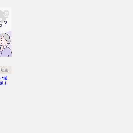
不動産
い過
説！