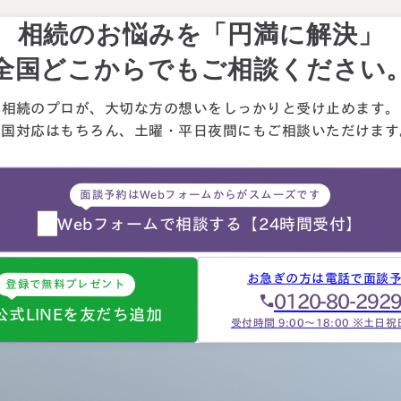
相続のお悩みを「円満に解決」
全国どこからでもご相談ください
相続のプロが、大切な方の想いを
しっかりと受け止めます。
全国対応はもちろん、
土曜・平日夜間にもご相談
いただけます
面談予約はWebフォームからがスムーズです
Webフォームで相談する
【24時間受付】
お急ぎの方は電話で面談
登録で無料プレゼント
0120-80-292
公式LINEを友だち追加
受付時間 9:00～18:00 ※土日