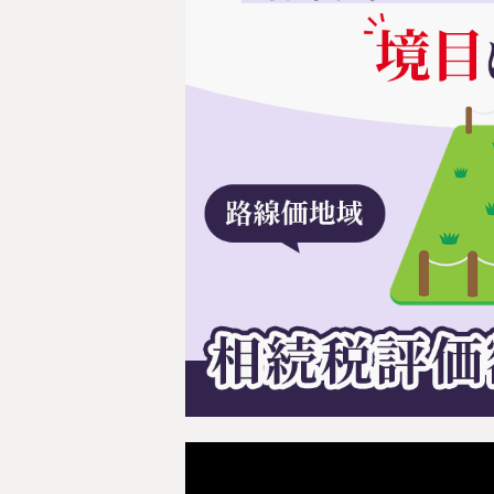
料金表
ついて
いて