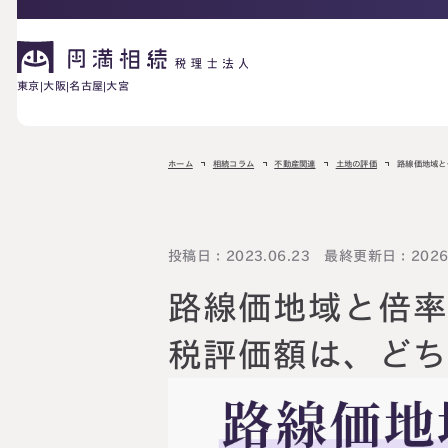
東京
大阪
名古屋
大宮
相続が発生した方へ
ホーム
相続コラム
不動産関連
土地の評価
路線価地域と
お困りの方へ
相続税申告に
投稿日：2023.06.23 最終更新日：2026.
ご相談の流れ
料金表
ついて
路線価地域と倍
詳しく見る
相続に備えたい方へ
税評価額は、ど
生前対策相談に
相続税試算につ