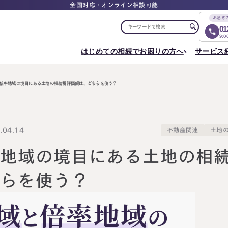
全国対応・オンライン相談可能
お急ぎ
01
9:
はじめての相続でお困りの方へ
サービス
選ばれる理由
税理士紹介
選ばれる理由
ご相談について
相続ロードマップ
はじめての方へ
相続が発生した方へ
相続コラム
セミナー
倍率地域の境目にある土地の相続税評価額は、どちらを使う？
お客様の声
ご相談の流れ
相続税申告について
ご相談の流れ
料
東京事務所
メディア実績
よくある質問
選ばれる理由
よくある質問
円満相続塾（受講生募集中）
〒107-0062
出版書籍
料金表
東京都港区南青山一丁目2番6号
相続に備えたい方へ
04.14
不動産関連
土地
ラティス青山スクエア2階
Access
生前対策相談について
相続税試算について
料
率地域の境目にある土地の相
名古屋事務所
ちらを使う？
〒450-0002
はじめての相続でお困りの方へ
相続について学
愛知県名古屋市中村区名駅三丁目28番12号
大名古屋ビルヂング25階
はじめての方へ
相続コラム
Access
相続ロードマップ
セミナー
円満相続ちゃん