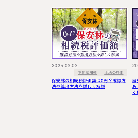
2025.03.03
20
不動産関連
土地の評価
保安林の相続税評価額は0円？確認方
歴
法や算出方法を詳しく解説
あ
く