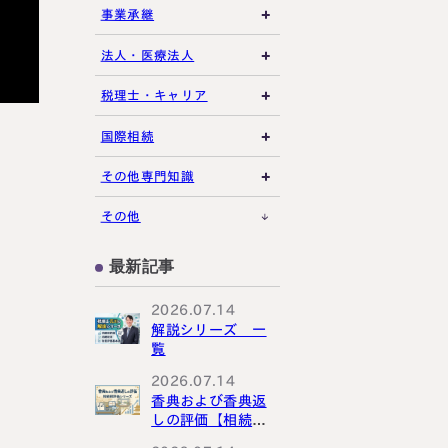
相続放棄・限定承認
土地の評価
養子縁組・家族信託
事業承継
特別縁故者
相続手続き全般
借地権・貸家
生命保険活用
非上場株式評価
法人・医療法人
特別受益・寄与分
その他不動産
小規模企業共済
自己株式・株式取得
社団法人
税理士・キャリア
不動産活用
種類株式・名義株
合同会社・持分会社
税理士選び・相談
国際相続
その他の相続対策
役員関連
医療法人
税理士試験
米国関連
その他専門知識
事業承継税制
税理士キャリア
海外不動産
事例紹介
その他
M&A・株式承継
採用・福利厚生
国際相続の基礎
プロ向け情報
最新記事
国外転出時課税
2026.07.14
解説シリーズ 一
覧
2026.07.14
香典および香典返
しの評価【相続税
評価シリーズ】