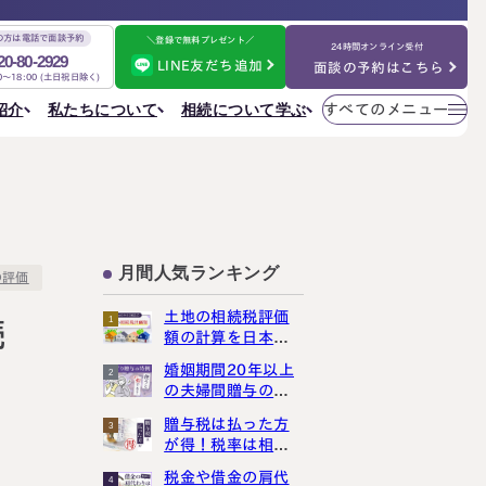
の方は電話で面談予約
＼登録で無料プレゼント／
24時間オンライン受付
20-80-2929
LINE友だち追加
面談の予約はこちら
00～18:00 (土日祝日除く)
メニューを
相続について学ぶ
私たちについて
紹介
すべてのメニュー
閉じる
法人情報
私たちについて
ご相談の流れ
選ばれる理由
円満相続ちゃんねる
税理士紹介
よくある質問
金表
事務所一覧
大阪事務所
相続を学ぶ
〒530-0017
東京事務所
お客様の声
大阪府大阪市北区角田町8番47号
月間人気ランキング
大阪事務所
の評価
阪急グランドビル20階
Access
名古屋事務所
土地の相続税評価
金表
1
続
大宮事務所
額の計算を日本一
大宮事務所
わかりやすく解説
婚姻期間20年以上
2
〒330-0854
しました
ぶ
その他のメニュー
の夫婦間贈与の特
埼玉県さいたま市大宮区桜木町一丁目195番地1
例は、使うと損し
大宮ソラミチKOZ4階
採用サイト
贈与税は払った方
3
まっせ
Access
が得！税率は相続
お知らせ
税より断然低いん
税金や借金の肩代
ねる
社員日記
4
です！