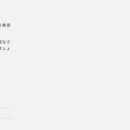
を発見
変なク
ましょ