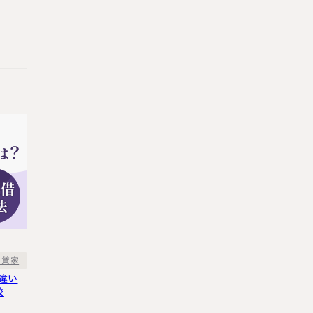
・貸家
違い
較