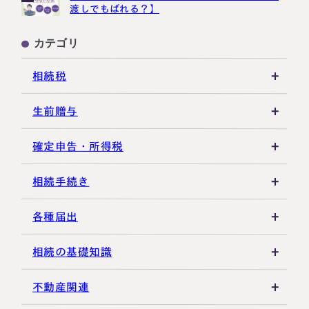
渡しでもばれる？】
カテゴリ
相続税
相続税の基礎知識
生前贈与
税務調査・申告実務
贈与税の基礎知識
確定申告・所得税
各種控除・特例
贈与の特例制度
譲渡所得
相続手続き
生前贈与
その他所得税
遺言書
各種届出
その他贈与関連
遺留分
税金の納付
相続の基礎知識
遺産分割
死亡届・届出関連
法定相続人・法定相続分
不動産関連