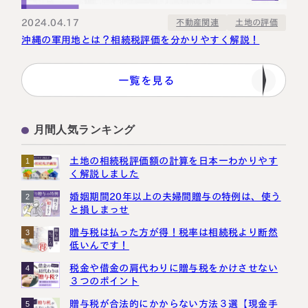
2024.04.17
不動産関連
土地の評価
沖縄の軍用地とは？相続税評価を分かりやすく解説！
一覧を見る
月間人気ランキング
土地の相続税評価額の計算を日本一わかりやす
1
く解説しました
婚姻期間20年以上の夫婦間贈与の特例は、使う
2
と損しまっせ
贈与税は払った方が得！税率は相続税より断然
3
低いんです！
税金や借金の肩代わりに贈与税をかけさせない
4
３つのポイント
贈与税が合法的にかからない方法３選【現金手
5