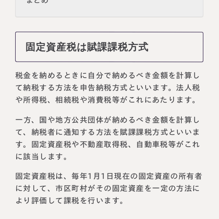
まとめ
固定資産税は賦課課税方式
税金を納めるときに自分で納めるべき金額を計算し
て納税する方法を申告納税方式といいます。法人税
や所得税、相続税や消費税等がこれにあたります。
一方、国や地方公共団体が納めるべき金額を計算し
て、納税者に通知する方法を賦課課税方式といいま
名古屋事務所
大宮事務所
〒450-0002
〒330-0854
す。固定資産税や不動産取得税、自動車税等がこれ
愛知県名古屋市中村区名駅三丁目28
埼玉県さいたま市大宮区桜木町一丁目
に該当します。
番12号
195番地1
大名古屋ビルヂング25階
大宮ソラミチKOZ4階
固定資産税は、毎年1月1日現在の固定資産の所有者
Access
Access
に対して、市区町村がその固定資産を一定の方法に
より評価して課税を行います。