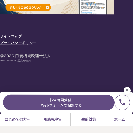
24時間オンライン受付
面談の予約はこちら
サイトマップ
＼登録で無料プレゼント／
プライバシーポリシー
LINE友だち追加
©2026 円満相続税理士法人.
お急ぎの方は電話で面談予約
0120-80-2929
9:00～18:00 (土日祝日除く)
プライバシーポリシー
サイトマップ
採用サイト
お知らせ
【24時間受付】
Webフォームで相談する
はじめての方へ
相続税申告
生前対策
ホーム