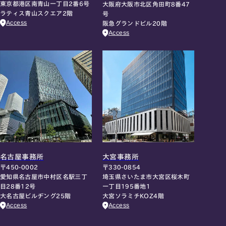
東京都港区南青山一丁目2番6号
大阪府大阪市北区角田町8番47
ラティス青山スクエア2階
号
Access
阪急グランドビル20階
Access
名古屋事務所
大宮事務所
〒450-0002
〒330-0854
愛知県名古屋市中村区名駅三丁
埼玉県さいたま市大宮区桜木町
目28番12号
一丁目195番地1
大名古屋ビルヂング25階
大宮ソラミチKOZ4階
Access
Access