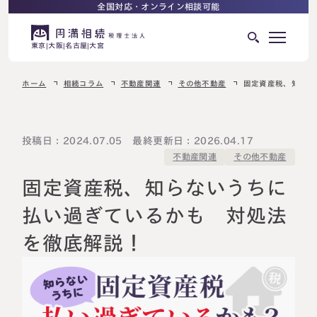
全国対応・オンライン相談可能
東京
大阪
名古屋
大宮
ホーム
相続コラム
不動産関連
その他不動産
固定資産税、知らな
はじめての相続でお困りの方へ
サービス紹介
相続ロードマップ
投稿日：2024.07.05 最終更新日：2026.04.17
その他不動産
不動産関連
相続が発生した方へ
はじめての方へ
固定資産税、知らないうちに
相続税申告について
ご相談の流れ
払い過ぎているかも 対処法
ご相談の流れ
を徹底解説！
選ばれる理由
料金表
よくある質問