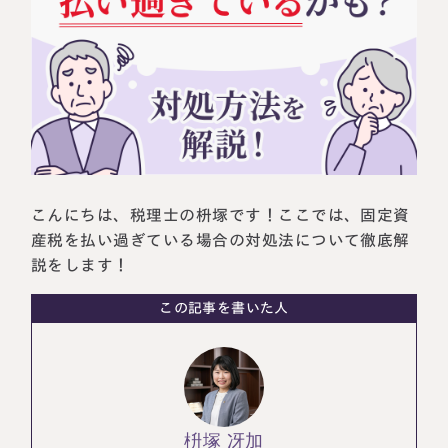
相続に備えたい方へ
相続を学ぶ
生前対策相談について
相続税試算について
料金表
選ばれる理由
こんにちは、税理士の枡塚です！ここでは、固定資
産税を払い過ぎている場合の対処法について徹底解
よくある質問
説をします！
お客様の声
この記事を書いた人
私たちについて
相続について学ぶ
選ばれる理由
枡塚 冴加