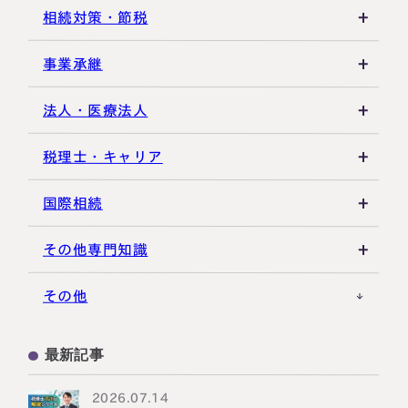
相続登記・名義変更
延納・物納
相続財産
建物・マンション評価
相続対策・節税
相続放棄・限定承認
特別縁故者
土地の評価
養子縁組・家族信託
事業承継
相続手続き全般
特別受益・寄与分
借地権・貸家
生命保険活用
非上場株式評価
法人・医療法人
その他不動産
小規模企業共済
自己株式・株式取得
社団法人
税理士・キャリア
不動産活用
種類株式・名義株
合同会社・持分会社
税理士選び・相談
国際相続
その他の相続対策
役員関連
医療法人
税理士試験
米国関連
その他専門知識
事業承継税制
税理士キャリア
海外不動産
事例紹介
その他
M&A・株式承継
採用・福利厚生
国際相続の基礎
プロ向け情報
最新記事
国外転出時課税
2026.07.14