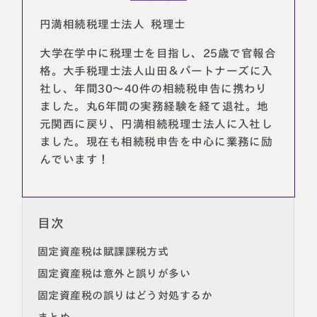
税理士紹介
相続コラム
円満相続税理士法人 税理士
大学在学中に税理士を目指し、25歳で官報合
法人情報
セミナー
格。大手税理士法人山田＆パートナーズに入
社し、年間30～40件の相続税申告に携わり
円満相続ちゃんねる
ました。丸6年間の実務経験を経て退社。地
元関西に戻り、円満相続税理士法人に入社し
円満相続塾（受講生募集中）
ました。現在も相続税申告を中心に業務に励
んでいます！
東京事務所
〒107-0062
目次
東京都港区南青山一丁目2番6号
ラティス青山スクエア2階
大阪事務所
固定資産税は賦課課税方式
Access
〒530-0017
固定資産税は意外と誤りが多い
大阪府大阪市北区角田町8番47号
阪急グランドビル20階
固定資産税の誤りはどう対処するか
Access