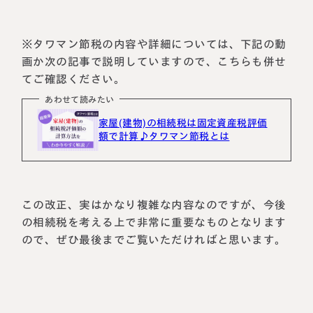
※タワマン節税の内容や詳細については、下記の動
画か次の記事で説明していますので、こちらも併せ
てご確認ください。
あわせて読みたい
家屋(建物)の相続税は固定資産税評価
額で計算♪タワマン節税とは
名古屋事務所
大宮事務所
この改正、実はかなり複雑な内容なのですが、今後
〒450-0002
〒330-0854
愛知県名古屋市中村区名駅三丁目28
埼玉県さいたま市大宮区桜木町一丁目
の相続税を考える上で非常に重要なものとなります
番12号
195番地1
ので、ぜひ最後までご覧いただければと思います。
大名古屋ビルヂング25階
大宮ソラミチKOZ4階
Access
Access