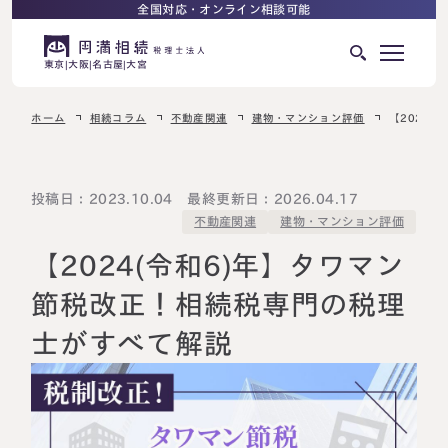
全国対応・オンライン相談可能
東京
大阪
名古屋
大宮
ホーム
相続コラム
不動産関連
建物・マンション評価
【2024
はじめての相続でお困りの方へ
サービス紹介
相続ロードマップ
投稿日：2023.10.04 最終更新日：2026.04.17
建物・マンション評価
不動産関連
相続が発生した方へ
はじめての方へ
【2024(令和6)年】タワマン
相続税申告について
ご相談の流れ
節税改正！相続税専門の税理
ご相談の流れ
士がすべて解説
選ばれる理由
料金表
よくある質問