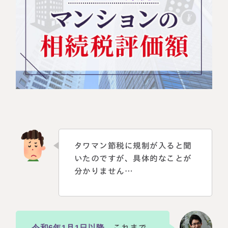
相続に備えたい方へ
相続を学ぶ
生前対策相談について
相続税試算について
料金表
選ばれる理由
よくある質問
タワマン節税に規制が入ると聞
お客様の声
いたのですが、具体的なことが
分かりません…
私たちについて
相続について学ぶ
選ばれる理由
令和6年1月1日以降
、これまで