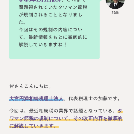
問題視されていたタワマン節税
税理士紹介
相続コラム
が規制されることとなりまし
た。
法人情報
セミナー
今回はその規制の内容につい
て、最新情報をもとに徹底的に
円満相続ちゃんねる
解説していきますね！
円満相続塾（受講生募集中）
東京事務所
皆さんこんにちは。
〒107-0062
東京都港区南青山一丁目2番6号
大宮円満相続税理士法人
、代表税理士の加藤です。
ラティス青山スクエア2階
大阪事務所
Access
今回は、最近相続税の業界で話題となっている、
タ
〒530-0017
大阪府大阪市北区角田町8番47号
ワマン節税の規制について、その改正内容を徹底的
阪急グランドビル20階
に解説していきます。
Access