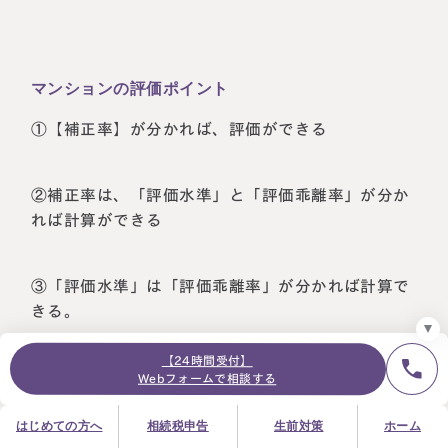
マンションの評価ポイント
24時間オンライン受付
面談の予約はこちら
①【補正率】が分かれば、評価ができる
＼登録で無料プレゼント／
LINE友だち追加
②補正率は、「評価水準」と「評価乖離率」が分か
れば計算ができる
お急ぎの方は電話で面談予約
0120-80-2929
9:00～18:00 (土日祝日除く)
③「評価水準」は「評価乖離率」が分かれば計算で
プライバシーポリシー
サイトマップ
採用サイト
お知らせ
きる。
つまり「評価乖離率」が分かれば全ての計算がで
【24時間受付】
きる。
Webフォームで相談する
はじめての方へ
相続税申告
生前対策
ホーム
④「評価乖離率」は独自の算式で計算をする必要が