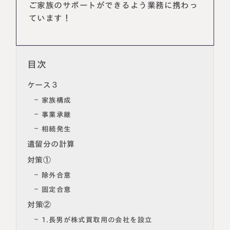
ご家族のサポートができるよう業務に携わっ
ています！
目次
ケース３
家族構成
事業承継
相続発生
名古屋事務所
大宮事務所
遺留分の計算
〒450-0002
〒330-0854
対策①
愛知県名古屋市中村区名駅三丁目28
埼玉県さいたま市大宮区桜木町一丁目
番12号
195番地1
除外合意
大名古屋ビルヂング25階
大宮ソラミチKOZ4階
Access
Access
固定合意
対策②
1.長男が株式買取用の会社を設立