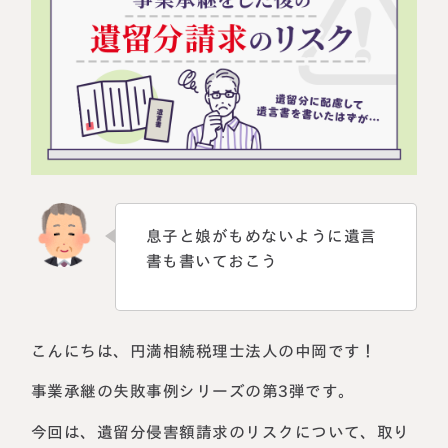
相続に備えたい方へ
相続を学ぶ
生前対策相談について
相続税試算について
料金表
選ばれる理由
息子と娘がもめないように遺言
よくある質問
書も書いておこう
お客様の声
こんにちは、円満相続税理士法人の中岡です！
私たちについて
事業承継の失敗事例シリーズの第3弾です。
相続について学ぶ
選ばれる理由
今回は、遺留分侵害額請求のリスクについて、取り