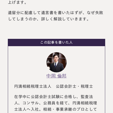
上げます。
税理士紹介
相続コラム
遺留分に配慮して遺言書を書いたはずが、なぜ失敗
してしまうのか、詳しく解説していきます。
法人情報
セミナー
円満相続ちゃんねる
この記事を書いた人
円満相続塾（受講生募集中）
東京事務所
中岡 倫邦
〒107-0062
東京都港区南青山一丁目2番6号
ラティス青山スクエア2階
円満相続税理士法人 公認会計士・税理士
大阪事務所
Access
〒530-0017
在学中に公認会計士試験に合格し、監査法
大阪府大阪市北区角田町8番47号
人、コンサル、公務員を経て、円満相続税理
阪急グランドビル20階
Access
士法人へ入社。相続・事業承継のプロとして