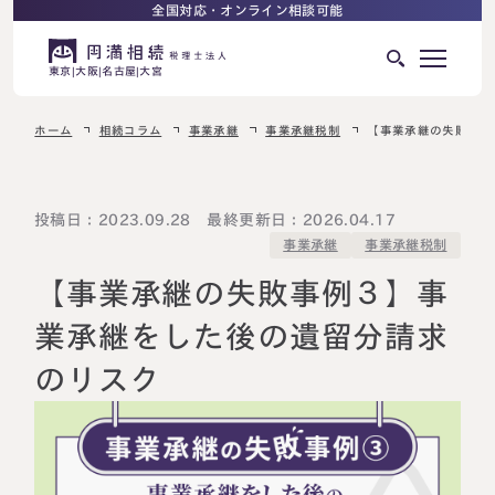
全国対応・オンライン相談可能
東京
大阪
名古屋
大宮
ホーム
相続コラム
事業承継
事業承継税制
【事業承継の失敗事例
はじめての相続でお困りの方へ
サービス紹介
相続ロードマップ
投稿日：2023.09.28 最終更新日：2026.04.17
事業承継税制
事業承継
相続が発生した方へ
はじめての方へ
【事業承継の失敗事例３】事
相続税申告について
ご相談の流れ
業承継をした後の遺留分請求
ご相談の流れ
のリスク
選ばれる理由
料金表
よくある質問