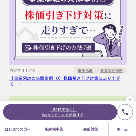
24時間オンライン受付
面談の予約はこちら
＼登録で無料プレゼント／
LINE友だち追加
お急ぎの方は電話で面談予約
2023.11.23
事業承継税制
事業承継
0120-80-2929
【事業承継の失敗事例10】株価引き下げ対策に走りすぎ
9:00～18:00 (土日祝日除く)
て・・・
プライバシーポリシー
サイトマップ
採用サイト
お知らせ
【24時間受付】
Webフォームで相談する
はじめての方へ
相続税申告
生前対策
ホーム