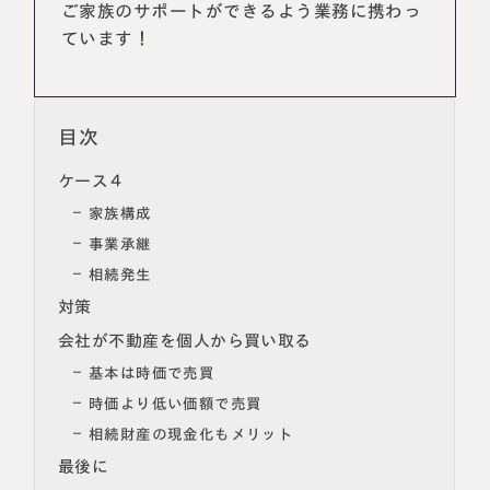
ご家族のサポートができるよう業務に携わっ
ています！
目次
ケース４
家族構成
事業承継
相続発生
名古屋事務所
大宮事務所
対策
〒450-0002
〒330-0854
会社が不動産を個人から買い取る
愛知県名古屋市中村区名駅三丁目28
埼玉県さいたま市大宮区桜木町一丁目
番12号
195番地1
基本は時価で売買
大名古屋ビルヂング25階
大宮ソラミチKOZ4階
Access
Access
時価より低い価額で売買
相続財産の現金化もメリット
最後に