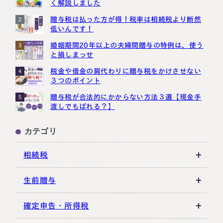
く解説しました
贈与税は払った方が得！税率は相続税より断然
2
低いんです！
婚姻期間20年以上の夫婦間贈与の特例は、使う
3
と損しまっせ
税金や借金の肩代わりに贈与税をかけさせない
4
３つのポイント
贈与税が合法的にかからない方法３選【現金手
5
渡しでもばれる？】
カテゴリ
相続税
相続税の基礎知識
生前贈与
税務調査・申告実務
贈与税の基礎知識
確定申告・所得税