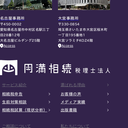
名古屋事務所
大宮事務所
〒450-0002
〒330-0854
愛知県名古屋市中村区名駅三丁
埼玉県さいたま市大宮区桜木町
目28番12号
一丁目195番地1
大名古屋ビルヂング25階
大宮ソラミチKOZ4階
Access
Access
サービス紹介
選ばれる理由
相続税申告
お客様の声
生前対策相談
メディア実績
相続税試算（現状分析）
出版書籍
ご相談について
私たちについて