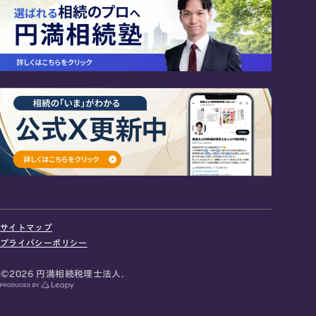
24時間オンライン受付
面談の予約はこちら
サイトマップ
＼登録で無料プレゼント／
プライバシーポリシー
LINE友だち追加
©2026 円満相続税理士法人.
お急ぎの方は電話で面談予約
0120-80-2929
9:00～18:00 (土日祝日除く)