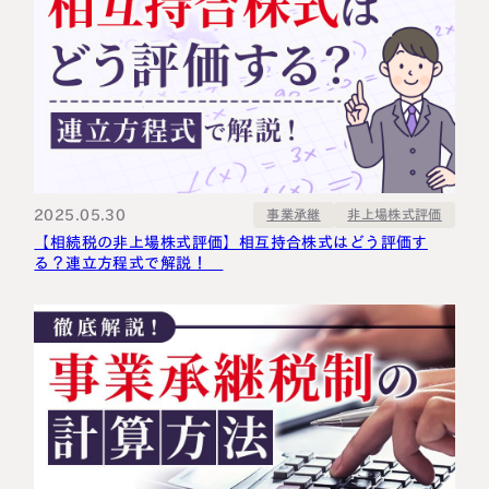
2025.05.30
非上場株式評価
事業承継
【相続税の非上場株式評価】相互持合株式はどう評価す
る？連立方程式で解説！