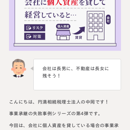
相続に備えたい方へ
相続を学ぶ
生前対策相談について
相続税試算について
料金表
選ばれる理由
会社は長男に、不動産は長女に
よくある質問
残そう！
お客様の声
こんにちは、円満相続税理士法人の中岡です！
私たちについて
事業承継の失敗事例シリーズの第4弾です。
相続について学ぶ
選ばれる理由
今回は、会社に個人資産を貸している場合の事業承