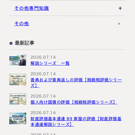
その他の相続対策
役員関連
医療法人
税理士試験
米国関連
その他専門知識
事業承継税制
税理士キャリア
海外不動産
事例紹介
その他
M&A・株式承継
採用・福利厚生
国際相続の基礎
プロ向け情報
最新記事
国外転出時課税
2026.07.14
解説シリーズ 一覧
2026.07.14
香典および香典返しの評価【相続税評価シリー
ズ】
2026.07.14
個人向け国債の評価【相続税評価シリーズ】
2026.07.14
財産評価基本通達 89 家屋の評価【財産評価基
本通達解説シリーズ】
2026.07.14