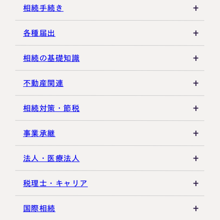
各種控除・特例
贈与の特例制度
譲渡所得
相続手続き
生前贈与
その他所得税
遺言書
各種届出
その他贈与関連
遺留分
税金の納付
相続の基礎知識
遺産分割
死亡届・届出関連
法定相続人・法定相続分
不動産関連
相続登記・名義変更
延納・物納
相続財産
建物・マンション評価
相続対策・節税
相続放棄・限定承認
特別縁故者
土地の評価
養子縁組・家族信託
事業承継
相続手続き全般
特別受益・寄与分
借地権・貸家
生命保険活用
非上場株式評価
法人・医療法人
その他不動産
小規模企業共済
自己株式・株式取得
社団法人
税理士・キャリア
不動産活用
種類株式・名義株
合同会社・持分会社
税理士選び・相談
国際相続