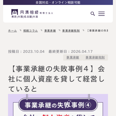
全国対応・オンライン相談可能
東京
大阪
名古屋
大宮
ホーム
相続コラム
事業承継
事業承継税制
【事業承継の失敗事例
はじめての相続でお困りの方へ
サービス紹介
相続ロードマップ
投稿日：2023.10.04 最終更新日：2026.04.17
事業承継税制
事業承継
相続が発生した方へ
はじめての方へ
【事業承継の失敗事例４】会
相続税申告について
ご相談の流れ
社に個人資産を貸して経営し
ご相談の流れ
ていると
選ばれる理由
料金表
よくある質問