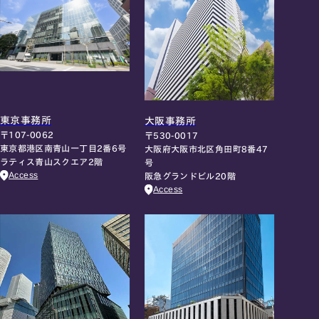
東京事務所
大阪事務所
〒107-0062
〒530-0017
東京都港区南青山一丁目2番6号
大阪府大阪市北区角田町8番47
ラティス青山スクエア2階
号
Access
阪急グランドビル20階
Access