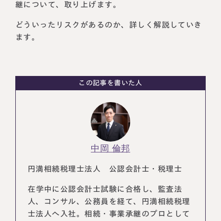
継について、取り上げます。
税理士紹介
相続コラム
どういったリスクがあるのか、詳しく解説していき
ます。
法人情報
セミナー
円満相続ちゃんねる
この記事を書いた人
円満相続塾（受講生募集中）
東京事務所
中岡 倫邦
〒107-0062
東京都港区南青山一丁目2番6号
ラティス青山スクエア2階
円満相続税理士法人 公認会計士・税理士
大阪事務所
Access
〒530-0017
在学中に公認会計士試験に合格し、監査法
大阪府大阪市北区角田町8番47号
人、コンサル、公務員を経て、円満相続税理
阪急グランドビル20階
Access
士法人へ入社。相続・事業承継のプロとして