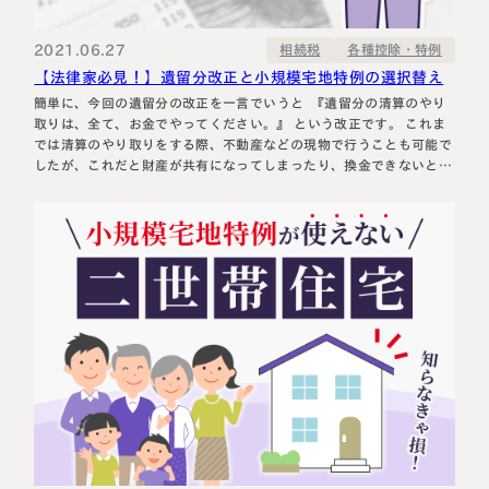
税理士紹介
相続コラム
2021.06.27
各種控除・特例
相続税
【法律家必見！】遺留分改正と小規模宅地特例の選択替え
法人情報
セミナー
簡単に、今回の遺留分の改正を一言でいうと 『遺留分の清算のやり
取りは、全て、お金でやってください。』 という改正です。 これま
では清算のやり取りをする際、不動産などの現物で行うことも可能で
円満相続ちゃんねる
したが、これだと財産が共有になってしまったり、換金できないとい
う問題点がありましたが、改正によってこの部分が払しょくされまし
円満相続塾（受講生募集中）
た。 ※原則は、お金での清算となりますが、両者の合意があ…
東京事務所
〒107-0062
東京都港区南青山一丁目2番6号
ラティス青山スクエア2階
大阪事務所
Access
〒530-0017
大阪府大阪市北区角田町8番47号
阪急グランドビル20階
Access