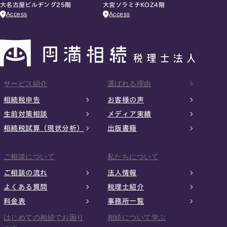
大名古屋ビルヂング25階
大宮ソラミチKOZ4階
Access
Access
サービス紹介
選ばれる理由
相続税申告
お客様の声
生前対策相談
メディア実績
相続税試算（現状分析）
出版書籍
ご相談について
私たちについて
ご相談の流れ
法人情報
よくある質問
税理士紹介
料金表
事務所一覧
はじめての相続でお困り
相続について学ぶ