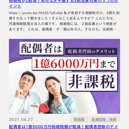
相続税が2割増？知らなきゃ損する2割加算対策の３つのポ
イント
https://youtu.be/NAZbTp9xXjk 私が負担する相続税だけ、2割も加
算されるって聞きました！そんなことあるんですか？ こんにちは、
円満相続税理士法人の橘です。 相続税には、２割加算という制度が
あります。 これは、配偶者・子・親以外の人、すなわち、兄弟姉妹
や甥姪、友人知人が遺産を承継する場合に、適用されるルールです。
今回は、相続税の2割加算の基礎知識から、あえて2割加算を選んだ
方が節税に…
2021.06.27
各種控除・特例
相続税
配偶者は1億6000万円相続税額が軽減！配偶者控除のデメ