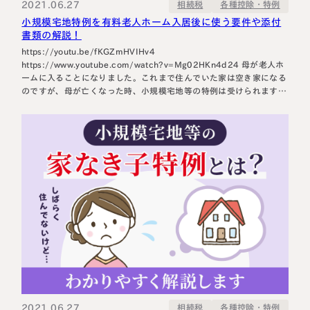
2021.06.27
各種控除・特例
相続税
小規模宅地特例を有料老人ホーム入居後に使う要件や添付
書類の解説！
https://youtu.be/fKGZmHVIHv4
https://www.youtube.com/watch?v=Mg02HKn4d24 母が老人ホ
ームに入ることになりました。これまで住んでいた家は空き家になる
のですが、母が亡くなった時、小規模宅地等の特例は受けられます
か？ こんにちは、円満相続税理士法人の橘です。 お母様が、①介護
が必要であるため入居したこと、②老人ホームに入居後にその家を賃
貸していないこと、という二つの要件を満たすのであれ…
2021.06.27
各種控除・特例
相続税