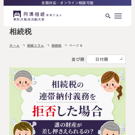
全国対応・オンライン相談可能
東京
大阪
名古屋
大宮
相続税
はじめての相続でお困りの方へ
ホーム
相続コラム
相続税
ページ 8
サービス紹介
相続ロードマップ
並び順
日付順
相続が発生した方へ
はじめての方へ
相続税申告について
ご相談の流れ
ご相談の流れ
選ばれる理由
料金表
よくある質問