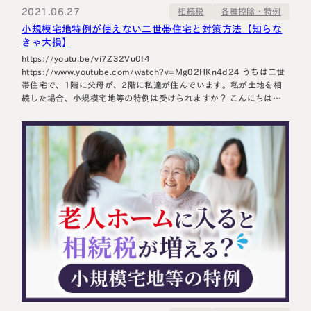
2021.06.27
各種控除・特例
相続税
小規模宅地特例が使えない二世帯住宅と対策方法【知らな
きゃ大損】
https://youtu.be/vi7Z32Vu0f4
https://www.youtube.com/watch?v=Mg02HKn4d24 うちは二世
帯住宅で、1階に父母が、2階に私達が住んでいます。私が土地を相
続した場合、小規模宅地等の特例は受けられますか？ こんにちは、
円満相続税理士法人の橘です。 二世帯住宅で暮らしている方の場
合、中で行き来ができなかったとしても、同居親族と扱われます。
つまり、ご質問のケースでは、小規模宅地等の特例は受…
名古屋事務所
大宮事務所
〒450-0002
〒330-0854
愛知県名古屋市中村区名駅三丁目28
埼玉県さいたま市大宮区桜木町一丁目
番12号
195番地1
大名古屋ビルヂング25階
大宮ソラミチKOZ4階
Access
Access