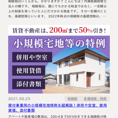
相続税はいくらから、かかりますか？ こんにちは！円満相続税理士
法人の橘です。 相続税は、誰にでもかかる税金ではなく、一定額以
上の財産を持っていた人にだけかかる税金です。 その一定額のこと
を、基礎控除といいます。 2022年時点の相続税の基礎控除は、
3000万＋600万×法定相続人の数 という算式で計算します。 例え
ば、相続人が3人であれば4800万円(3000万＋600万×3人)という
ことになり…
2021.06.25
各種控除・特例
相続税
貸付事業用の小規模宅地特例を超解説！併用や空室、使用
貸借、添付書類
アパートや駐車場の敷地は、200㎡まで50%引きできる相続税の特