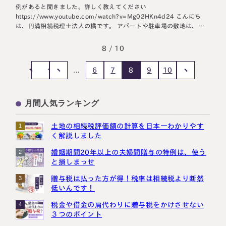
例があると聞きました。詳しく教えてください
https://www.youtube.com/watch?v=Mg02HKn4d24 こんにち
は、円満相続税理士法人の橘です。 アパートや駐車場の敷地は、
200㎡まで50%引きできる、貸付事業用の小規模宅地等の特例とい
う制度があります。 この特例、近年の税制改正によって、受けるた
8 / 10
めのハードルが高くなってしまいました。 今回は…
10
6
7
9
...
8
月間人気ランキング
土地の相続税評価額の計算を日本一わかりやす
1
く解説しました
婚姻期間20年以上の夫婦間贈与の特例は、使う
2
と損しまっせ
贈与税は払った方が得！税率は相続税より断然
3
低いんです！
税金や借金の肩代わりに贈与税をかけさせない
4
３つのポイント