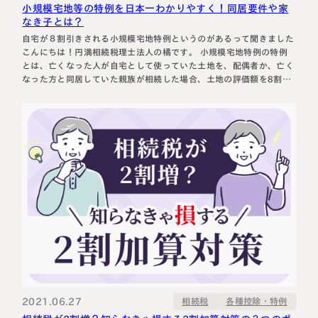
小規模宅地等の特例を日本一わかりやすく！同居要件や家
なき子とは？
自宅が８割引きされる小規模宅地特例というのがあるって聞きました
こんにちは！円満相続税理士法人の橘です。 小規模宅地特例の特例
とは、亡くなった人が自宅として使っていた土地を、配偶者か、亡く
なった方と同居していた親族が相続した場合、土地の評価額を8割引
きにしますよ、という特例です。 この特例が使えるか否かで、支払
う相続税が千万単位で変わることも多々あります。 今回の記事で
は…
2021.06.27
各種控除・特例
相続税