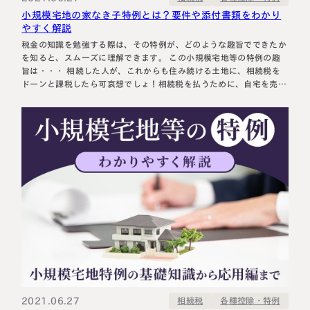
小規模宅地の家なき子特例とは？要件や添付書類をわかり
やすく解説
税金の知識を勉強する際は、その特例が、どのような趣旨でできたか
を知ると、スムーズに理解できます。 この小規模宅地等の特例の趣
旨は・・・ 相続した人が、これからも住み続ける土地に、相続税を
ドーンと課税したら可哀想でしょ！相続税を払うために、自宅を売却
なんてことはあっちゃいけません！ と、このような趣旨のもとに作
られた特例です。 この趣旨を踏まえると、配偶者か亡くなった人と
同居…
2021.06.27
各種控除・特例
相続税