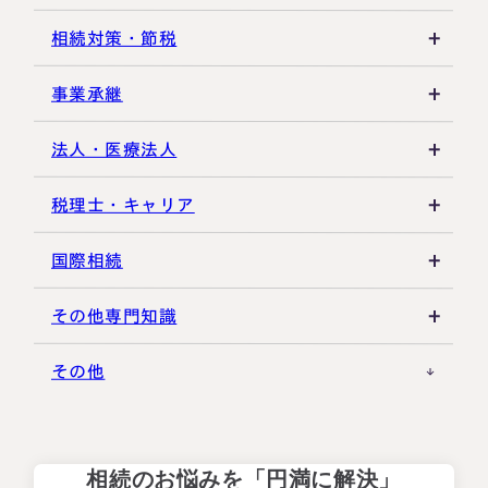
相続登記・名義変更
延納・物納
相続財産
建物・マンション評価
相続対策・節税
相続放棄・限定承認
特別縁故者
土地の評価
養子縁組・家族信託
事業承継
相続手続き全般
特別受益・寄与分
借地権・貸家
生命保険活用
非上場株式評価
法人・医療法人
その他不動産
小規模企業共済
自己株式・株式取得
社団法人
税理士・キャリア
不動産活用
種類株式・名義株
合同会社・持分会社
税理士選び・相談
国際相続
その他の相続対策
役員関連
医療法人
税理士試験
米国関連
その他専門知識
事業承継税制
税理士キャリア
海外不動産
事例紹介
その他
M&A・株式承継
採用・福利厚生
国際相続の基礎
プロ向け情報
相続のお悩みを「円満に解決」
国外転出時課税