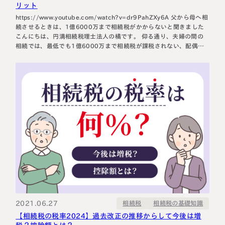
リット
https://www.youtube.com/watch?v=dr9PahZXy6A 父から母へ相
続させるときは、1億6000万まで相続税がかからないと聞きました
こんにちは、円満相続税理士法人の橘です。 仰る通り、夫婦の間の
相続では、最低でも1億6000万まで相続税が課税されない、配偶者
の税額軽減(配偶者控除)という特例があります。 夫婦の財産は、夫婦
が協力して築き上げたものですので、そこに相続税を課税するのは酷
ですからね。 …
2021.06.27
相続税の基礎知識
相続税
【相続税の税率2024】過去改正の推移からして今後は増