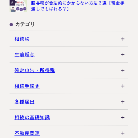
贈与税が合法的にかからない方法３選【現金手
5
渡しでもばれる？】
カテゴリ
相続税
相続税の基礎知識
生前贈与
税務調査・申告実務
贈与税の基礎知識
確定申告・所得税
各種控除・特例
贈与の特例制度
譲渡所得
相続手続き
生前贈与
その他所得税
遺言書
各種届出
その他贈与関連
遺留分
税金の納付
相続の基礎知識
遺産分割
死亡届・届出関連
法定相続人・法定相続分
不動産関連