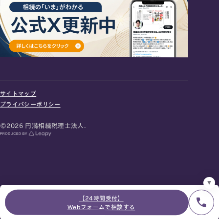
24時間オンライン受付
面談の予約はこちら
サイトマップ
＼登録で無料プレゼント／
プライバシーポリシー
LINE友だち追加
©2026 円満相続税理士法人.
お急ぎの方は電話で面談予約
0120-80-2929
9:00～18:00 (土日祝日除く)
プライバシーポリシー
サイトマップ
採用サイト
お知らせ
【24時間受付】
Webフォームで相談する