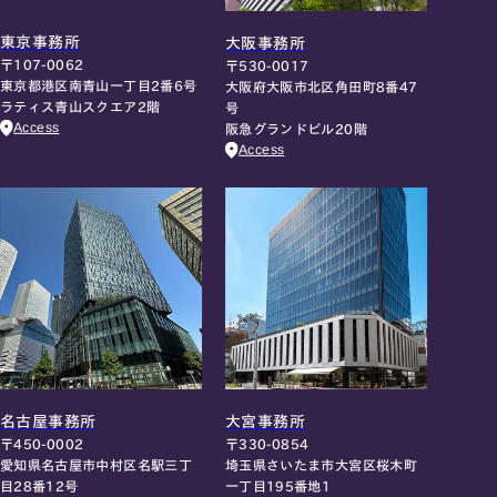
東京事務所
大阪事務所
〒107-0062
〒530-0017
東京都港区南青山一丁目2番6号
大阪府大阪市北区角田町8番47
ラティス青山スクエア2階
号
Access
阪急グランドビル20階
Access
名古屋事務所
大宮事務所
〒450-0002
〒330-0854
愛知県名古屋市中村区名駅三丁
埼玉県さいたま市大宮区桜木町
目28番12号
一丁目195番地1