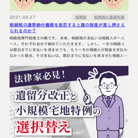
相続に備えたい方へ
相続を学ぶ
生前対策相談について
2021.06.27
相続税の基礎知識
相続税
相続税の連帯納付義務を拒否すると誰の財産が差し押さえ
相続税試算について
られるのか？
相続税専門税理士の橘です。 本来、相続税の支払いは相続人が一人
料金表
一人、それぞれ自分で納めていただきます。 しかし、一方の相続人
は期日までに支払いを済ませても、もう一方の相続人が税金を支払わ
なかった場合、その支払いは、期日までに支払いを済ませた相続人に
求められます。 これを相続税の連帯納付義務といいます。 インター
選ばれる理由
ネットで検索すると、連帯納付義務について詳しく解説をしているブ
ログは…
よくある質問
お客様の声
私たちについて
相続について学ぶ
選ばれる理由