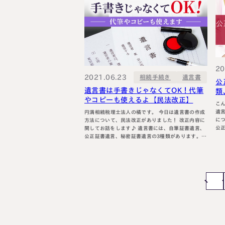
の権利があるためもしも… 息子は親不孝だから…
20
2021.06.23
相続手続き
遺言書
公
遺言書は手書きじゃなくてOK！代筆
類
やコピーも使えるよ【民法改正】
こん
遺
円満相続税理士法人の橘です。 今日は遺言書の作成
につい
方法について、民法改正がありました！ 改正内容に
公
関してお話をします♪ 遺言書には、自筆証書遺言、
る遺言書で
公正証書遺言、秘密証書遺言の3種類があります。
し
それぞれにメリット・デメリットがありますが、今
で
回は自筆証書遺言についての民法改正を紹介しま
す。 自筆証書遺言とは？ 自筆証書遺言はその名の通
り、すべて自筆で作成し、署名捺印する事…