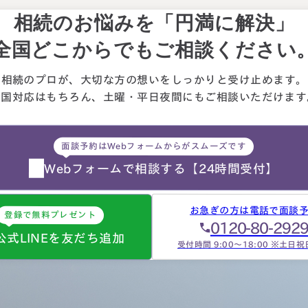
相続のお悩みを「円満に解決」
全国どこからでもご相談ください
相続のプロが、大切な方の想いを
しっかりと受け止めます。
全国対応はもちろん、
土曜・平日夜間にもご相談
いただけます
面談予約はWebフォームからがスムーズです
Webフォームで相談する
【24時間受付】
お急ぎの方は電話で面談
登録で無料プレゼント
0120-80-292
公式LINEを友だち追加
受付時間 9:00～18:00 ※土日