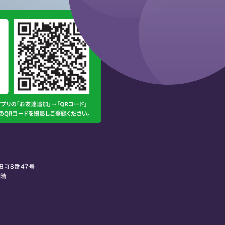
田町8番47号
0階