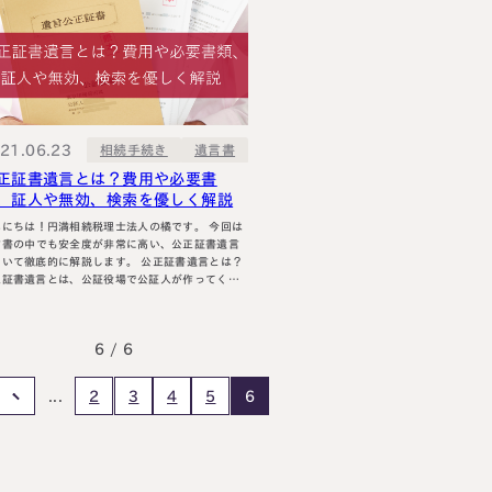
ますが、贈与税がかかるリスクも考えなけ
ません。 …
21.06.23
相続手続き
遺言書
正証書遺言とは？費用や必要書
、証人や無効、検索を優しく解説
にちは！円満相続税理士法人の橘です。 今回は
言書の中でも安全度が非常に高い、公正証書遺言
て徹底的に解説します。 公正証書遺言とは？
正証書遺言とは、公証役場で公証人が作ってくれ
す。 公証人とは、裁判官や検事を過去に
ていた方が多く一言でいえば法律のプロ中のプロ
す。そのような公証人が作ってくれる遺言書なの
6 / 6
で、安全性と確実性が非常に高い遺言書です。 …
2
3
4
5
...
6