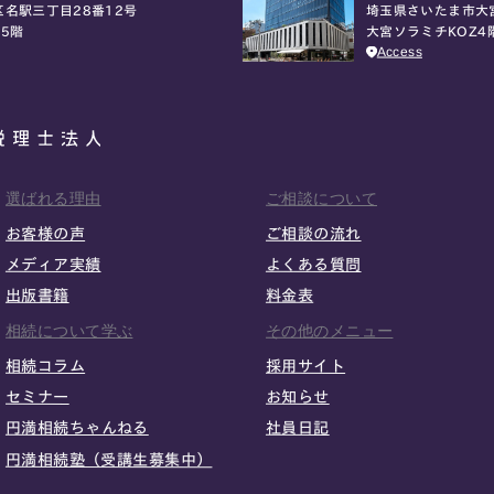
埼玉県さいたま市大
名駅三丁目28番12号
大宮ソラミチKOZ4
5階
Access
選ばれる理由
ご相談について
お客様の声
ご相談の流れ
メディア実績
よくある質問
出版書籍
料金表
相続について学ぶ
その他のメニュー
相続コラム
採用サイト
セミナー
お知らせ
円満相続ちゃんねる
社員日記
円満相続塾（受講生募集中）