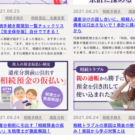
円満相続塾（受
21.06.25
2021.06.25
相続手続き
遺
相続登記・名義変更
相続手続き
遺産分けの話し合いに、相続人
偶者は口出さないで！余計に揉
続手続き期限別一覧チェックリス
から
【完全保存版】自分でできる！
面談予
円満相続税理士法人の橘です。 「何故、相続人の配
お急ぎの方は電話で面談予約
族に相続が起きてしまった場合に、まず多くの方
偶者が遺産分けに口出しすると余計に揉め
思うのは。「まず、何からやっていいのかわから
0120-80-2929
か？」 私の経験上、相続時に相続人の配偶者が介入
」ということです。 相続の手続きはたくさん
する事で、揉めてしまうケースが多々見受
LINE
りますが、まずは期限があるものも含め全体像を
9:00～18:00 (土日祝日除く)
す。何故そうなってしまうのかその原因と
えることが先決です！今回は、ぶっちゃけ相続手
ついて考えましょう。 遺産の分け方のルール 遺言書
き大全のダイジェスト版として解説していきま
がある場合には遺言書に沿って行い、無い
臨終から葬儀
産分割協議を相続人全員で行い、相続人全
、故人が病院で亡くなった場合と、
をもっ…
れ以外…
21.06.24
2021.06.24
相続手続き
相続手続き
遺産分割
遺
産分割前に引出す「相続預金の仮
相続トラブルの原因は預金の使
い」を税理士が徹底解説！
み！実話から学ぶ対策とは