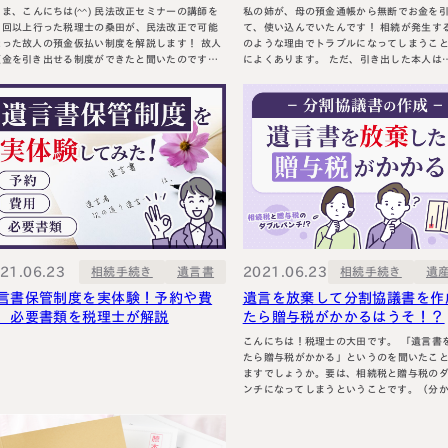
こんにちは(^^) 民法改正セミナーの講師を
私の姉が、母の預金通帳から無断でお金を
０回以上行った税理士の桑田が、民法改正で可能
て、使い込んでいたんです！ 相続が発生すると、こ
った故人の預金仮払い制度を解説します！ 故人
のような理由でトラブルになってしまうこ
預金を引き出せる制度ができたと聞いたのです
によくあります。 ただ、引き出した本人は… 確かに
だくと、その流れや金額
母の預金から現金を引き出しましたが、そ
することができます♪ 【民法改正】凍結後＆
母の介護のために使ってたいので、私的に
産分割前でも個人の預金が引き出せるように？
でいたわけではありません… と主張することがほと
019年に相続税の業界を激震させた相続法（民法の
んどなので、議論は決着しないことが多い
ち相続…
21.06.23
2021.06.23
相続手続き
相続手続き
遺
遺言書
言書保管制度を実体験！予約や費
遺言を放棄して分割協議書を作
、必要書類を税理士が解説
たら贈与税がかかるはうそ！？
こんにちは！税理士の大田です。 「遺言書を放棄し
たら贈与税がかかる」というのを聞いたこ
ますでしょうか。要は、相続税と贈与税の
ンチになってしまうということです。（分
場合は、「？」で大丈夫です。後ほど詳し
ます！） 兄弟姉妹間の仲が悪い場合には、遺言書の
放棄を検討することもたびたび出てくるこ