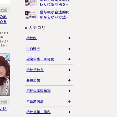
です！
わりに贈与税をか
講生募集中）
けさせない３つの
産分割
贈与税が合法的に
5
ポイント
の配
かからない方法３
める
選【現金手渡しで
もばれる？】
カテゴリ
約・お問い合わせ
【24時間受付】
るの
相続税
けられま
友だち追加
登録で無料プレゼント
相続税の基礎知識
生前贈与
解決策に
場合は遺
税務調査・申告実務
贈与税の基礎知識
確定申告・所得税
員の合意
各種控除・特例
贈与の特例制度
譲渡所得
相続手続き
プライバシーポリシー
サイトマップ
生前贈与
その他所得税
遺言書
各種届出
その他贈与関連
遺留分
税金の納付
相続の基礎知識
遺産分割
死亡届・届出関連
法定相続人・法定相続
不動産関連
産分割
分
い込
相続登記・名義変更
延納・物納
建物・マンション評価
相続対策・節税
相続財産