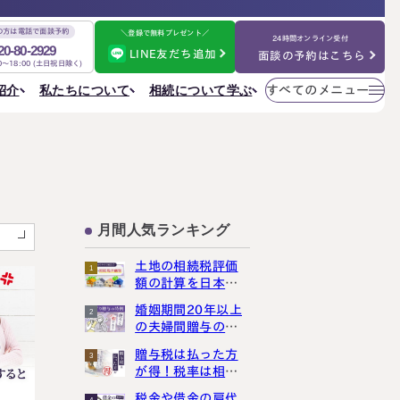
の方は電話で面談予約
＼登録で無料プレゼント／
24時間オンライン受付
20-80-2929
LINE友だち追加
面談の予約はこちら
00～18:00 (土日祝日除く)
メニューを
相続について学ぶ
私たちについて
紹介
すべてのメニュー
閉じる
法人情報
私たちについて
ご相談の流れ
選ばれる理由
円満相続ちゃんねる
税理士紹介
よくある質問
金表
事務所一覧
大阪事務所
相続を学ぶ
〒530-0017
東京事務所
お客様の声
大阪府大阪市北区角田町8番47号
大阪事務所
月間人気ランキング
阪急グランドビル20階
Access
名古屋事務所
金表
土地の相続税評価
1
大宮事務所
額の計算を日本一
大宮事務所
わかりやすく解説
婚姻期間20年以上
〒330-0854
2
ぶ
その他のメニュー
しました
の夫婦間贈与の特
埼玉県さいたま市大宮区桜木町一丁目195番地1
例は、使うと損し
大宮ソラミチKOZ4階
採用サイト
贈与税は払った方
3
まっせ
Access
お知らせ
が得！税率は相続
税より断然低いん
ねる
社員日記
税金や借金の肩代
4