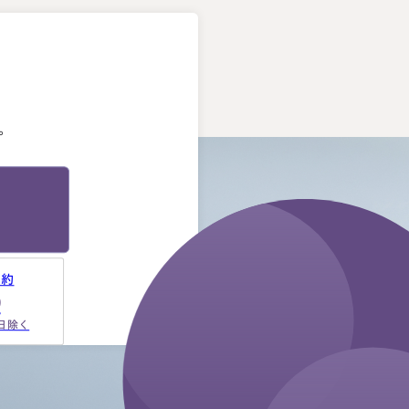
。
。
予約
9
祝日除く