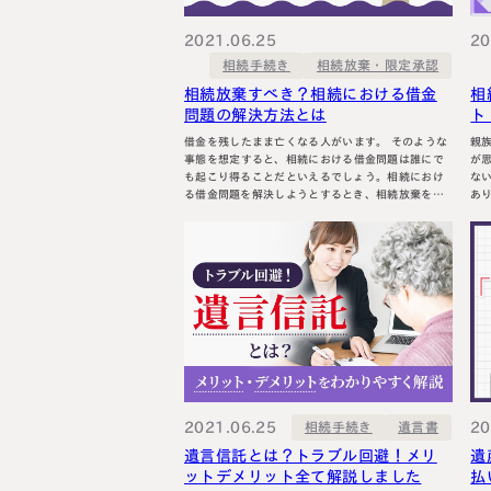
料金表
ついて
いて
2021.06.25
20
相続放棄・限定承認
相続手続き
相続放棄すべき？相続における借金
相
問題の解決方法とは
ト
借金を残したまま亡くなる人がいます。 そのような
親
事態を想定すると、相続における借金問題は誰にで
が
も起こり得ることだといえるでしょう。相続におけ
ない！
る借金問題を解決しようとするとき、相続放棄を利
あ
用することも珍しくありません。 相続を放棄すれ
抑
ば、亡くなった人の借金を引き継がずに済むからで
続
す。相続における借金問題で悩んでいる人は、相続
す。 大切な人を亡くした直後の手続き 
放棄の手続きについて知っておく必要があります。
までの流れ まず
そこで、相続放…
そ
2021.06.25
20
相続手続き
遺言書
遺言信託とは？トラブル回避！メリ
遺
ットデメリット全て解説しました
払