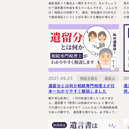
遺言信託って最近よく聞きますけど、なんでしょう
皆さま、
か？遺言書の作成を考えているんですが。 こんにち
５
は！税理士の枡塚です。 最近、信託銀行のCMなど
にな
で遺言信託ということばを耳にする機会が増えまし
の
たね！ 遺言信託とは、簡単にいうと、公正証書遺言
が…？ 最後までお読みいた
を銀行などの金融機関が預かってくれるサービスの
を理解
ことです。 公正証書遺言については、こちらで詳し
遺
く解説しています♪ 遺言信託は、とても高額な報
2
酬…
う
2021.06.23
20
相続手続き
遺留分
遺留分とは何か相続専門税理士が日
遺
本一わかりやすく解説しました
用
親不孝な長男に、１円の財産も残したくありませ
ん。遺言書で『長男には相続させない』と書けば、
その通りになりますか？ こんにちは！円満相続税理
士法人の橘です。 遺言書を残すなら、必ず知ってお
くべきことがあります。 それが、遺留分(いりゅうぶ
ん)です。 遺留分とは、相続人が最低限の金額は、必
ず相続はできるように保障されている権利です。 こ