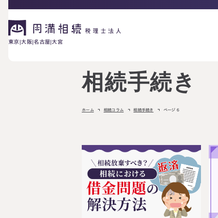
東京
大阪
名古屋
大宮
相続手続き
相続が発生した方へ
お困りの方へ
ホーム
相続コラム
相続手続き
ページ 6
相続税申告に
ご相談の流れ
料金表
ついて
詳しく見る
相続に備えたい方へ
生前対策相談に
相続税試算につ