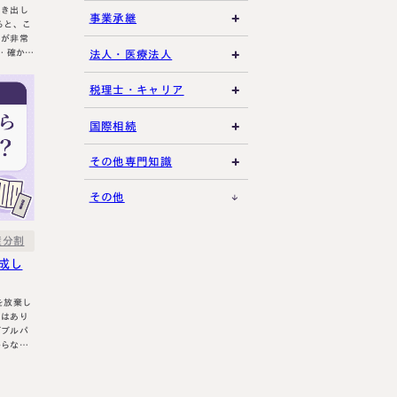
引き出し
相続放棄・限定承認
土地の評価
養子縁組・家族信託
事業承継
特別縁故者
とが非常
相続手続き全般
借地権・貸家
生命保険活用
非上場株式評価
法人・医療法人
れは全て
特別受益・寄与分
使い込ん
その他不動産
小規模企業共済
自己株式・株式取得
社団法人
税理士・キャリア
のです…
不動産活用
種類株式・名義株
合同会社・持分会社
税理士選び・相談
国際相続
その他の相続対策
役員関連
医療法人
税理士試験
米国関連
その他専門知識
事業承継税制
税理士キャリア
海外不動産
事例紹介
その他
M&A・株式承継
採用・福利厚生
国際相続の基礎
プロ向け情報
産分割
成し
国外転出時課税
とはあり
ダブルパ
からない
く解説し
とになり