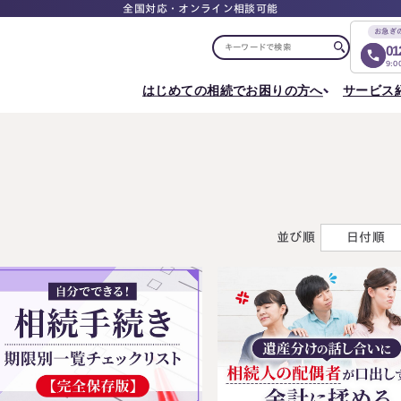
全国対応・オンライン相談可能
お急ぎ
01
9:
はじめての相続でお困りの方へ
サービス
選ばれる理由
税理士紹介
選ばれる理由
ご相談について
相続ロードマップ
はじめての方へ
相続が発生した方へ
相続コラム
セミナー
お客様の声
ご相談の流れ
相続税申告について
ご相談の流れ
料
東京事務所
メディア実績
よくある質問
選ばれる理由
よくある質問
円満相続塾（受講生募集中）
〒107-0062
出版書籍
料金表
東京都港区南青山一丁目2番6号
相続に備えたい方へ
ラティス青山スクエア2階
並び順
日付順
Access
生前対策相談について
相続税試算について
料
名古屋事務所
〒450-0002
はじめての相続でお困りの方へ
相続について学
愛知県名古屋市中村区名駅三丁目28番12号
大名古屋ビルヂング25階
はじめての方へ
相続コラム
Access
相続ロードマップ
セミナー
円満相続ちゃん