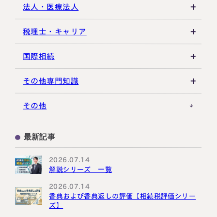
相続手続き全般
特別受益・寄与分
借地権・貸家
生命保険活用
非上場株式評価
法人・医療法人
その他不動産
小規模企業共済
自己株式・株式取得
社団法人
税理士・キャリア
不動産活用
種類株式・名義株
合同会社・持分会社
税理士選び・相談
国際相続
その他の相続対策
役員関連
医療法人
税理士試験
米国関連
その他専門知識
事業承継税制
税理士キャリア
海外不動産
事例紹介
その他
M&A・株式承継
採用・福利厚生
国際相続の基礎
プロ向け情報
最新記事
国外転出時課税
2026.07.14
解説シリーズ 一覧
2026.07.14
香典および香典返しの評価【相続税評価シリー
ズ】