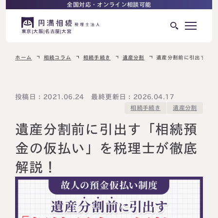
全国対応・オンライン相談可能
東京
大阪
名古屋
大宮
ホーム
相続コラム
相続手続き
遺産分割
遺産分割前に引出す「相
はじめての相続でお困りの方へ
サービス紹介
相続ロードマップ
投稿日：2021.06.24 最終更新日：2026.04.17
相続手続き
遺産分割
相続が発生した方へ
はじめての方へ
遺産分割前に引出す「相続預
相続税申告について
ご相談の流れ
金の仮払い」を税理士が徹底
ご相談の流れ
解説！
選ばれる理由
料金表
よくある質問