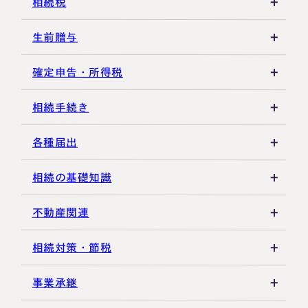
相続税
相続税の基礎知識
生前贈与
税務調査・申告実務
贈与税の基礎知識
確定申告・所得税
各種控除・特例
贈与の特例制度
譲渡所得
相続手続き
生前贈与
その他所得税
遺言書
各種届出
その他贈与関連
遺留分
税金の納付
相続の基礎知識
遺産分割
死亡届・届出関連
法定相続人・法定相続分
不動産関連
相続登記・名義変更
延納・物納
相続財産
建物・マンション評価
相続対策・節税
相続放棄・限定承認
特別縁故者
土地の評価
養子縁組・家族信託
事業承継