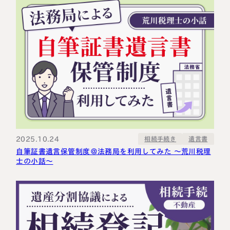
2025.10.24
相続手続き
遺言書
自筆証書遺言保管制度＠法務局を利用してみた ～荒川税理
士の小話～