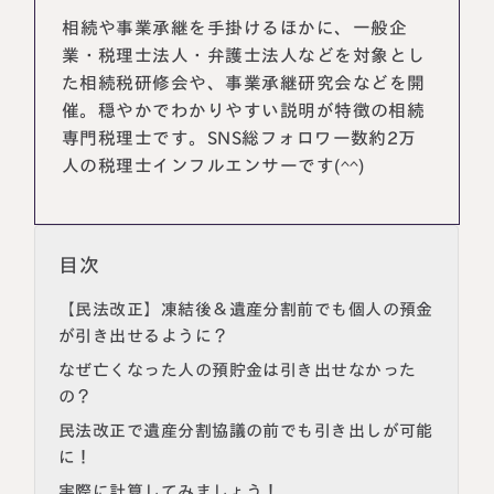
相続や事業承継を手掛けるほかに、一般企
業・税理士法人・弁護士法人などを対象とし
た相続税研修会や、事業承継研究会などを開
催。穏やかでわかりやすい説明が特徴の相続
専門税理士です。SNS総フォロワー数約2万
人の税理士インフルエンサーです(^^)
目次
名古屋事務所
大宮事務所
【民法改正】凍結後＆遺産分割前でも個人の預金
〒450-0002
〒330-0854
が引き出せるように？
愛知県名古屋市中村区名駅三丁目28
埼玉県さいたま市大宮区桜木町一丁目
番12号
195番地1
なぜ亡くなった人の預貯金は引き出せなかった
大名古屋ビルヂング25階
大宮ソラミチKOZ4階
の？
Access
Access
民法改正で遺産分割協議の前でも引き出しが可能
に！
実際に計算してみましょう！