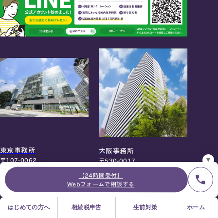
24時間オンライン受付
面談の予約はこちら
＼登録で無料プレゼント／
LINE友だち追加
お急ぎの方は電話で面談予約
0120-80-2929
9:00～18:00 (土日祝日除く)
プライバシーポリシー
サイトマップ
採用サイト
お知らせ
東京事務所
大阪事務所
〒107-0062
〒530-0017
東京都港区南青山一丁目2番6号
大阪府大阪市北区角田町8番47
【24時間受付】
ラティス青山スクエア2階
号
Webフォームで相談する
Access
阪急グランドビル20階
Access
はじめての方へ
相続税申告
生前対策
ホーム