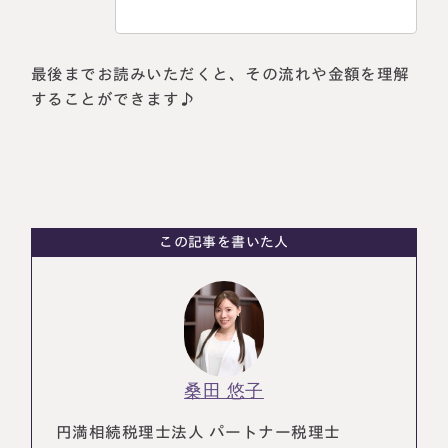
税理士紹介
相続コラム
最後までお読みいただくと、その流れや金額を理解
法人情報
セミナー
することができます♪
円満相続ちゃんねる
円満相続塾（受講生募集中）
この記事を書いた人
東京事務所
〒107-0062
東京都港区南青山一丁目2番6号
ラティス青山スクエア2階
大阪事務所
Access
〒530-0017
桑田 悠子
大阪府大阪市北区角田町8番47号
阪急グランドビル20階
Access
円満相続税理士法人 パートナー税理士