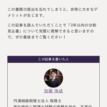
税理士紹介
相続コラム
この書類の提出を忘れてしまうと、非常に大きなデ
メリットが生じます。
法人情報
セミナー
この記事を読んでいただくことで「3年以内の分割
見込書」について完璧に理解できると思いますの
円満相続ちゃんねる
で、ぜひ最後までご覧ください！
円満相続塾（受講生募集中）
この記事を書いた人
東京事務所
〒107-0062
東京都港区南青山一丁目2番6号
ラティス青山スクエア2階
大阪事務所
Access
〒530-0017
加藤 海成
大阪府大阪市北区角田町8番47号
阪急グランドビル20階
円満相続税理士法人 税理士
Access
学生時代に税理士試験の受験を始め、在学中