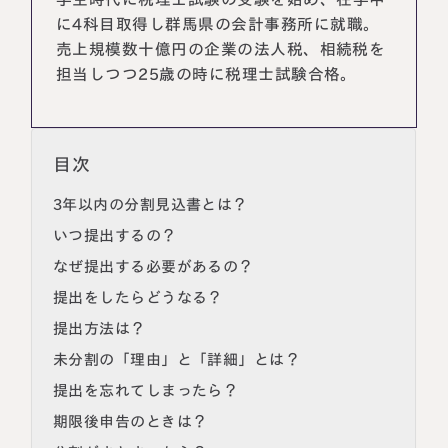
に4科目取得し群馬県の会計事務所に就職。
売上規模数十億円の企業の法人税、相続税を
担当しつつ25歳の時に税理士試験合格。
目次
3年以内の分割見込書とは？
いつ提出するの？
なぜ提出する必要があるの？
名古屋事務所
大宮事務所
〒450-0002
〒330-0854
提出をしたらどうなる？
愛知県名古屋市中村区名駅三丁目28
埼玉県さいたま市大宮区桜木町一丁目
提出方法は？
番12号
195番地1
大名古屋ビルヂング25階
大宮ソラミチKOZ4階
未分割の「理由」と「詳細」とは？
Access
Access
提出を忘れてしまったら？
期限後申告のときは？