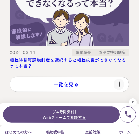
24時間オンライン受付
面談の予約はこちら
＼登録で無料プレゼント／
2024.03.11
贈与の特例制度
生前贈与
LINE友だち追加
相続時精算課税制度を選択すると相続放棄ができなくなる
って本当？
お急ぎの方は電話で面談予約
0120-80-2929
9:00～18:00 (土日祝日除く)
一覧を見る
プライバシーポリシー
サイトマップ
採用サイト
お知らせ
月間人気ランキング
【24時間受付】
Webフォームで相談する
土地の相続税評価額の計算を日本一わかりやす
1
く解説しました
はじめての方へ
相続税申告
生前対策
ホーム
婚姻期間20年以上の夫婦間贈与の特例は、使う
2