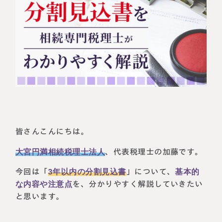
相続に備えたい方へ
相続を学ぶ
生前対策相談について
相続税試算について
料金表
選ばれる理由
よくある質問
皆さんこんにちは。
お客様の声
大宮円満相続税理士法人
、代表税理士の加藤です。
今回は「
3年以内の分割見込書
」について、
基本的
私たちについて
な内容や注意点
を、分かりやすく解説していきたい
と思います。
相続について学ぶ
選ばれる理由