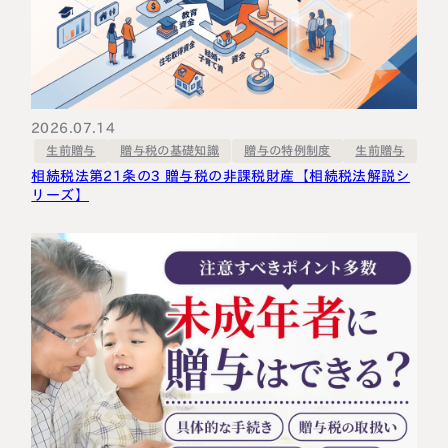
2026.07.14
贈与税の基礎知識
贈与の特例制度
生前贈与
生前贈与
相続税法第21条の3 贈与税の非課税財産【相続税法解説シ
リーズ】