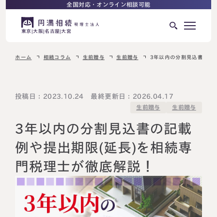
全国対応・オンライン相談可能
東京
大阪
名古屋
大宮
ホーム
相続コラム
生前贈与
生前贈与
3年以内の分割見込書の記
はじめての相続でお困りの方へ
サービス紹介
相続ロードマップ
投稿日：2023.10.24 最終更新日：2026.04.17
生前贈与
生前贈与
相続が発生した方へ
はじめての方へ
3年以内の分割見込書の記載
相続税申告について
ご相談の流れ
例や提出期限(延長)を相続専
ご相談の流れ
門税理士が徹底解説！
選ばれる理由
料金表
よくある質問