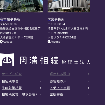
名古屋事務所
大宮事務所
〒450-0002
〒330-0854
愛知県名古屋市中村区名駅三丁
埼玉県さいたま市大宮区桜木町
目28番12号
一丁目195番地1
大名古屋ビルヂング25階
大宮ソラミチKOZ4階
Access
Access
サービス紹介
選ばれる理由
相続税申告
お客様の声
生前対策相談
メディア実績
相続税試算（現状分析）
出版書籍