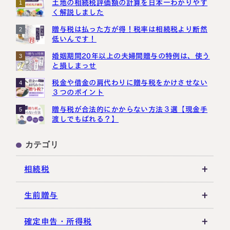
土地の相続税評価額の計算を日本一わかりやす
1
く解説しました
贈与税は払った方が得！税率は相続税より断然
2
低いんです！
婚姻期間20年以上の夫婦間贈与の特例は、使う
3
と損しまっせ
税金や借金の肩代わりに贈与税をかけさせない
4
３つのポイント
贈与税が合法的にかからない方法３選【現金手
5
渡しでもばれる？】
カテゴリ
相続税
相続税の基礎知識
生前贈与
税務調査・申告実務
贈与税の基礎知識
確定申告・所得税