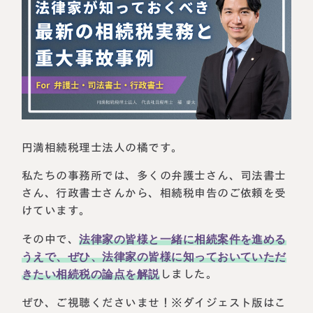
相続に備えたい方へ
相続を学ぶ
生前対策相談について
相続税試算について
料金表
選ばれる理由
円満相続税理士法人の橘です。
私たちの事務所では、多くの弁護士さん、司法書士
よくある質問
さん、行政書士さんから、相続税申告のご依頼を受
けています。
お客様の声
その中で、
法律家の皆様と一緒に相続案件を進める
私たちについて
うえで、ぜひ、法律家の皆様に知っておいていただ
きたい相続税の論点を解説
しました。
相続について学ぶ
選ばれる理由
ぜひ、ご視聴くださいませ！※ダイジェスト版はこ