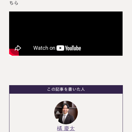
ちら
税理士紹介
相続コラム
法人情報
セミナー
円満相続ちゃんねる
円満相続塾（受講生募集中）
東京事務所
この記事を書いた人
〒107-0062
東京都港区南青山一丁目2番6号
ラティス青山スクエア2階
大阪事務所
Access
〒530-0017
大阪府大阪市北区角田町8番47号
阪急グランドビル20階
Access
橘 慶太