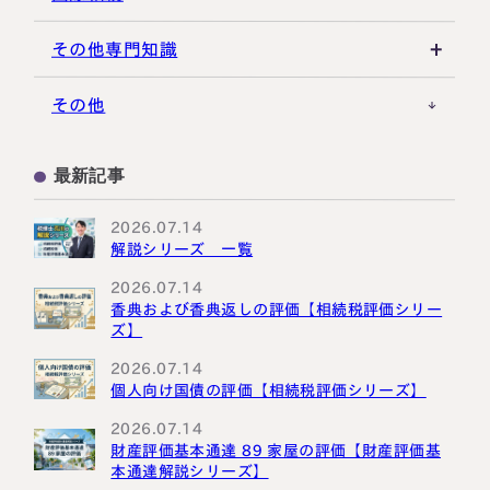
その他の相続対策
役員関連
医療法人
税理士試験
米国関連
その他専門知識
事業承継税制
税理士キャリア
海外不動産
事例紹介
その他
M&A・株式承継
採用・福利厚生
国際相続の基礎
プロ向け情報
最新記事
国外転出時課税
2026.07.14
解説シリーズ 一覧
2026.07.14
香典および香典返しの評価【相続税評価シリー
ズ】
2026.07.14
個人向け国債の評価【相続税評価シリーズ】
2026.07.14
財産評価基本通達 89 家屋の評価【財産評価基
本通達解説シリーズ】