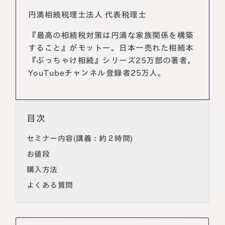
円満相続税理士法人 代表税理士
『最高の相続税対策は円満な家族関係を構築
すること』がモットー。日本一売れた相続本
『ぶっちゃけ相続』シリーズ25万部の著者。
YouTubeチャンネル登録者25万人。
目次
名古屋事務所
大宮事務所
セミナー内容(講義：約２時間)
〒450-0002
〒330-0854
お値段
愛知県名古屋市中村区名駅三丁目28
埼玉県さいたま市大宮区桜木町一丁目
番12号
195番地1
購入方法
大名古屋ビルヂング25階
大宮ソラミチKOZ4階
よくある質問
Access
Access