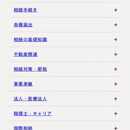
各種控除・特例
贈与の特例制度
譲渡所得
相続手続き
生前贈与
その他所得税
遺言書
各種届出
その他贈与関連
遺留分
税金の納付
相続の基礎知識
遺産分割
死亡届・届出関連
法定相続人・法定相続分
不動産関連
相続登記・名義変更
延納・物納
相続財産
建物・マンション評価
相続対策・節税
相続放棄・限定承認
特別縁故者
土地の評価
養子縁組・家族信託
事業承継
相続手続き全般
特別受益・寄与分
借地権・貸家
生命保険活用
非上場株式評価
法人・医療法人
その他不動産
小規模企業共済
自己株式・株式取得
社団法人
税理士・キャリア
不動産活用
種類株式・名義株
合同会社・持分会社
税理士選び・相談
国際相続