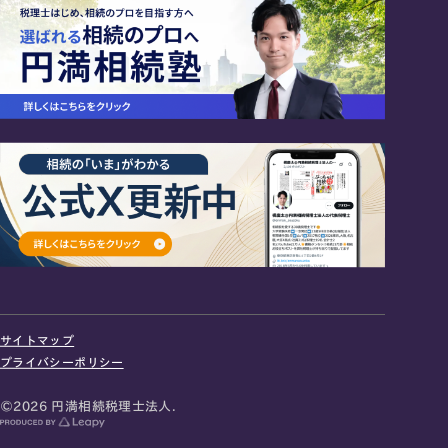
24時間オンライン受付
面談の予約はこちら
サイトマップ
＼登録で無料プレゼント／
プライバシーポリシー
LINE友だち追加
©2026 円満相続税理士法人.
お急ぎの方は電話で面談予約
0120-80-2929