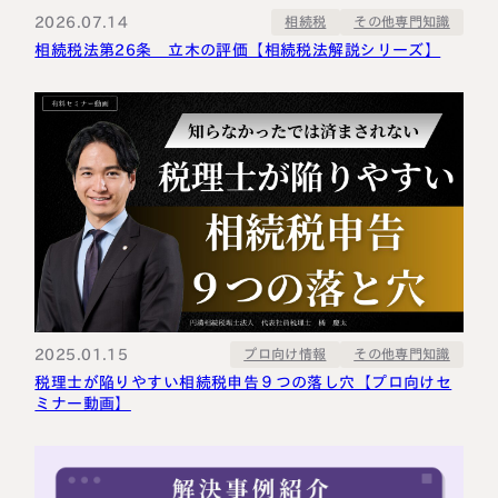
2026.07.14
その他専門知識
相続税
相続税法第26条 立木の評価【相続税法解説シリーズ】
2025.01.15
その他専門知識
プロ向け情報
税理士が陥りやすい相続税申告９つの落し穴【プロ向けセ
ミナー動画】