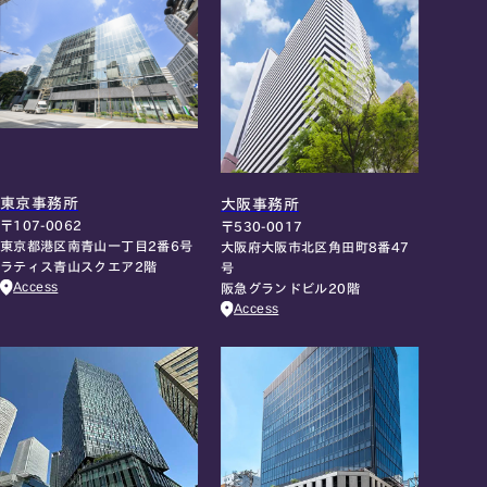
東京事務所
大阪事務所
〒107-0062
〒530-0017
東京都港区南青山一丁目2番6号
大阪府大阪市北区角田町8番47
ラティス青山スクエア2階
号
Access
阪急グランドビル20階
Access