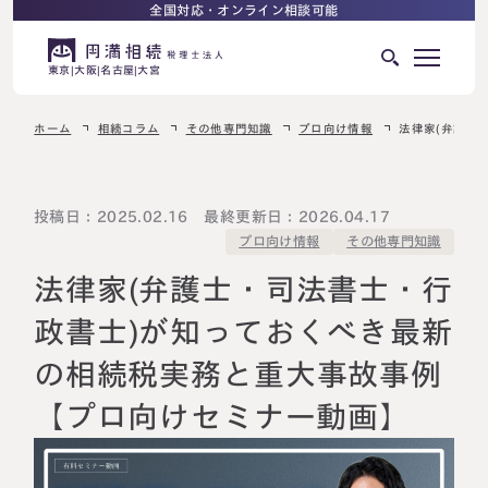
全国対応・オンライン相談可能
東京
大阪
名古屋
大宮
ホーム
相続コラム
その他専門知識
プロ向け情報
法律家(弁護士
はじめての相続でお困りの方へ
サービス紹介
相続ロードマップ
投稿日：2025.02.16 最終更新日：2026.04.17
その他専門知識
プロ向け情報
相続が発生した方へ
はじめての方へ
法律家(弁護士・司法書士・行
相続税申告について
ご相談の流れ
政書士)が知っておくべき最新
ご相談の流れ
の相続税実務と重大事故事例
選ばれる理由
料金表
【プロ向けセミナー動画】
よくある質問