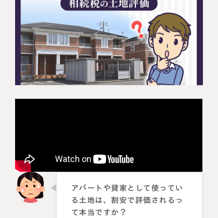
相続に備えたい方へ
相続を学ぶ
生前対策相談について
相続税試算について
料金表
選ばれる理由
よくある質問
お客様の声
私たちについて
アパートや貸家として使ってい
る土地は、割安で評価されるっ
相続について学ぶ
選ばれる理由
て本当ですか？