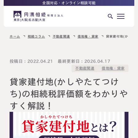
全国対応・オンライン相談可能
東京
大阪
名古屋
大宮
ホーム
相続コラム
不動産関連
借地権・貸家
貸家建付地(かしや
はじめての相続でお困りの方へ
サービス紹介
相続ロードマップ
投稿日：2022.04.21 最終更新日：2026.04.17
借地権・貸家
不動産関連
相続が発生した方へ
はじめての方へ
貸家建付地(かしやたてつけ
相続税申告について
ご相談の流れ
ち)の相続税評価額をわかりや
ご相談の流れ
すく解説！
選ばれる理由
料金表
よくある質問