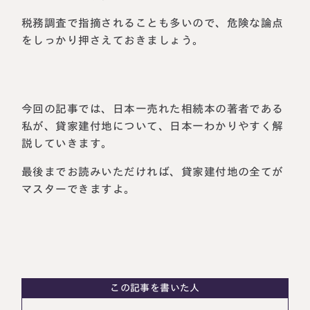
税務調査で指摘されることも多いので、危険な論点
をしっかり押さえておきましょう。
今回の記事では、日本一売れた相続本の著者である
私が、貸家建付地について、日本一わかりやすく解
説していきます。
最後までお読みいただければ、貸家建付地の全てが
マスターできますよ。
名古屋事務所
大宮事務所
〒450-0002
〒330-0854
愛知県名古屋市中村区名駅三丁目28
埼玉県さいたま市大宮区桜木町一丁目
番12号
195番地1
大名古屋ビルヂング25階
大宮ソラミチKOZ4階
Access
Access
この記事を書いた人