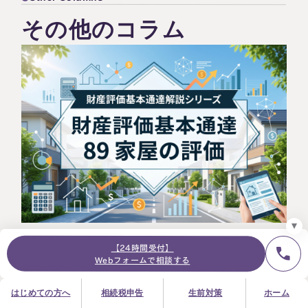
その他のコラム
24時間オンライン受付
面談の予約はこちら
＼登録で無料プレゼント／
LINE友だち追加
お急ぎの方は電話で面談予約
0120-80-2929
9:00～18:00 (土日祝日除く)
プライバシーポリシー
サイトマップ
採用サイト
お知らせ
2026.07.14
【24時間受付】
相続税の基礎知識
不動産関連
相続税
Webフォームで相談する
建物・マンション評価
財産評価基本通達 89 家屋の評価【財産評価基本通達解説
はじめての方へ
相続税申告
生前対策
ホーム
シリーズ】