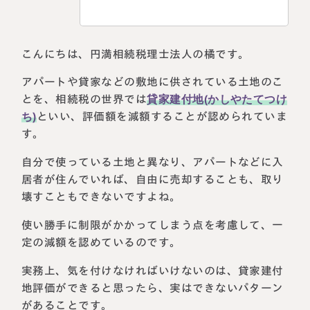
税理士紹介
相続コラム
こんにちは、円満相続税理士法人の橘です。
法人情報
セミナー
アパートや貸家などの敷地に供されている土地のこ
円満相続ちゃんねる
とを、相続税の世界では
貸家建付地(かしやたてつけ
ち)
といい、評価額を減額することが認められていま
円満相続塾（受講生募集中）
す。
自分で使っている土地と異なり、アパートなどに入
居者が住んでいれば、自由に売却することも、取り
東京事務所
壊すこともできないですよね。
〒107-0062
東京都港区南青山一丁目2番6号
使い勝手に制限がかかってしまう点を考慮して、一
ラティス青山スクエア2階
定の減額を認めているのです。
大阪事務所
Access
〒530-0017
実務上、気を付けなければいけないのは、貸家建付
大阪府大阪市北区角田町8番47号
阪急グランドビル20階
地評価ができると思ったら、実はできないパターン
Access
があることです。