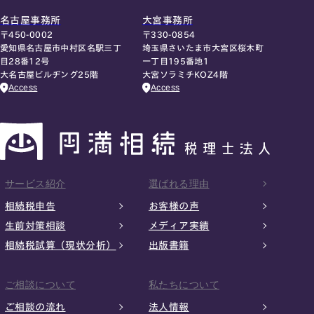
名古屋事務所
大宮事務所
〒450-0002
〒330-0854
愛知県名古屋市中村区名駅三丁
埼玉県さいたま市大宮区桜木町
目28番12号
一丁目195番地1
大名古屋ビルヂング25階
大宮ソラミチKOZ4階
Access
Access
サービス紹介
選ばれる理由
相続税申告
お客様の声
生前対策相談
メディア実績
相続税試算（現状分析）
出版書籍
ご相談について
私たちについて
ご相談の流れ
法人情報