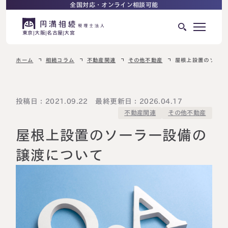
全国対応・オンライン相談可能
東京
大阪
名古屋
大宮
ホーム
相続コラム
不動産関連
その他不動産
屋根上設置のソーラ
はじめての相続でお困りの方へ
サービス紹介
相続ロードマップ
投稿日：2021.09.22 最終更新日：2026.04.17
その他不動産
不動産関連
相続が発生した方へ
はじめての方へ
屋根上設置のソーラー設備の
相続税申告について
ご相談の流れ
譲渡について
ご相談の流れ
選ばれる理由
料金表
よくある質問