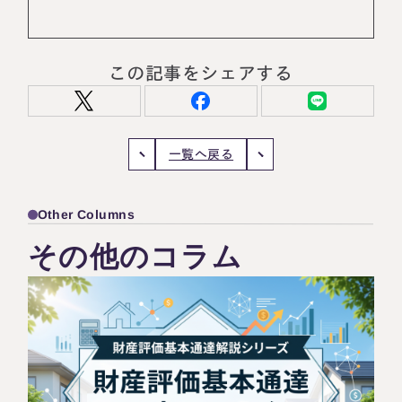
この記事をシェアする
一覧へ戻る
Other Columns
名古屋事務所
大宮事務所
その他のコラム
〒450-0002
〒330-0854
愛知県名古屋市中村区名駅三丁目28
埼玉県さいたま市大宮区桜木町一丁目
番12号
195番地1
大名古屋ビルヂング25階
大宮ソラミチKOZ4階
Access
Access