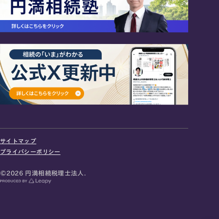
24時間オンライン受付
面談の予約はこちら
サイトマップ
＼登録で無料プレゼント／
プライバシーポリシー
LINE友だち追加
©2026 円満相続税理士法人.
お急ぎの方は電話で面談予約
0120-80-2929
9:00～18:00 (土日祝日除く)
プライバシーポリシー
サイトマップ
採用サイト
お知らせ