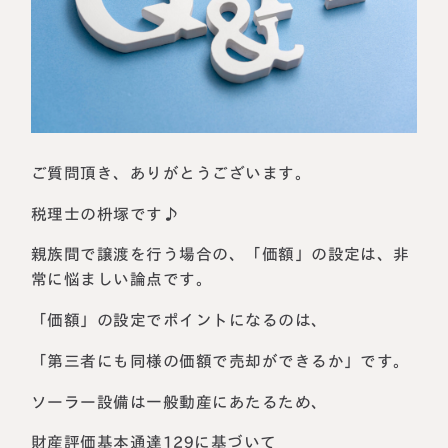
相続に備えたい方へ
相続を学ぶ
生前対策相談について
相続税試算について
料金表
ご質問頂き、ありがとうございます。
選ばれる理由
税理士の枡塚です♪
よくある質問
親族間で譲渡を行う場合の、「価額」の設定は、非
常に悩ましい論点です。
お客様の声
「価額」の設定でポイントになるのは、
「第三者にも同様の価額で売却ができるか」です。
私たちについて
ソーラー設備は一般動産にあたるため、
相続について学ぶ
選ばれる理由
財産評価基本通達129に基づいて