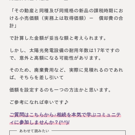
税理士紹介
相続コラム
「その動産と同種及び同規格の新品の課税時期にお
ける小売価額（実務上は取得価額）－ 償却費の合
法人情報
セミナー
計」
で計算した金額が妥当な額と考えられます。
円満相続ちゃんねる
しかし、太陽光発電設備の耐用年数は17年ですの
円満相続塾（受講生募集中）
で、意外と高額になる可能性があります。
そのため、廃棄費用など、実際に見積れるのであれ
ば、そちらを差し引いて
東京事務所
価額を設定するのも一つの方法かと思います。
〒107-0062
東京都港区南青山一丁目2番6号
ご参考になれば幸いです♪
ラティス青山スクエア2階
大阪事務所
Access
〒530-0017
ご質問はこちらから♪相続を本気で学ぶコミュニテ
大阪府大阪市北区角田町8番47号
ィに参加しませんか？(^^)/
阪急グランドビル20階
Access
あわせて読みたい