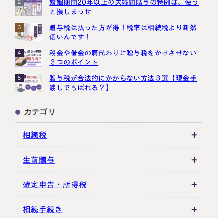
婚姻期間20年以上の夫婦間贈与の特例は、使う
2
と損しまっせ
贈与税は払った方が得！税率は相続税より断然
3
低いんです！
税金や借金の肩代わりに贈与税をかけさせない
4
３つのポイント
贈与税が合法的にかからない方法３選【現金手
5
渡しでもばれる？】
カテゴリ
相続税
相続税の基礎知識
生前贈与
税務調査・申告実務
贈与税の基礎知識
確定申告・所得税
各種控除・特例
贈与の特例制度
譲渡所得
相続手続き