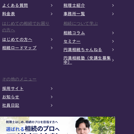
よくある質問
税理士紹介
料金表
事務所一覧
はじめての相続でお困り
相続について学ぶ
の方へ
相続コラム
はじめての方へ
セミナー
相続ロードマップ
円満相続ちゃんねる
円満相続塾（受講生募集
中）
その他のメニュー
採用サイト
お知らせ
社員日記