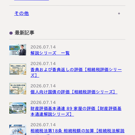
事業承継税制
税理士キャリア
海外不動産
事例紹介
その他
M&A・株式承継
採用・福利厚生
国際相続の基礎
プロ向け情報
最新記事
国外転出時課税
2026.07.14
解説シリーズ 一覧
2026.07.14
香典および香典返しの評価【相続税評価シリー
ズ】
2026.07.14
個人向け国債の評価【相続税評価シリーズ】
2026.07.14
財産評価基本通達 89 家屋の評価【財産評価基
本通達解説シリーズ】
2026.07.14
相続税法第18条 相続税額の加算【相続税法解説