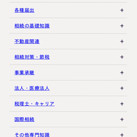
生前贈与
その他所得税
遺言書
各種届出
その他贈与関連
遺留分
税金の納付
相続の基礎知識
遺産分割
死亡届・届出関連
法定相続人・法定相続分
不動産関連
相続登記・名義変更
延納・物納
相続財産
建物・マンション評価
相続対策・節税
相続放棄・限定承認
特別縁故者
土地の評価
養子縁組・家族信託
事業承継
相続手続き全般
特別受益・寄与分
借地権・貸家
生命保険活用
非上場株式評価
法人・医療法人
その他不動産
小規模企業共済
自己株式・株式取得
社団法人
税理士・キャリア
不動産活用
種類株式・名義株
合同会社・持分会社
税理士選び・相談
国際相続
その他の相続対策
役員関連
医療法人
税理士試験
米国関連
その他専門知識