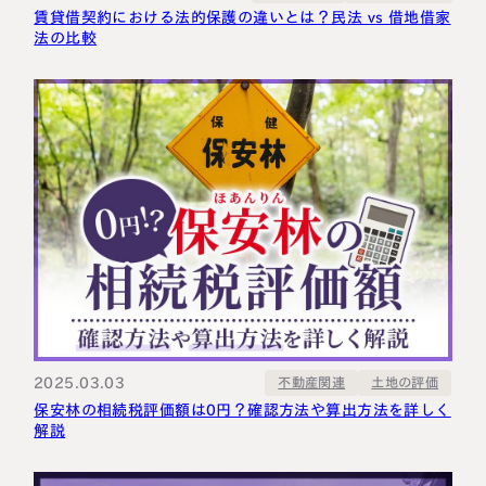
賃貸借契約における法的保護の違いとは？民法 vs 借地借家
法の比較
2025.03.03
不動産関連
土地の評価
保安林の相続税評価額は0円？確認方法や算出方法を詳しく
解説