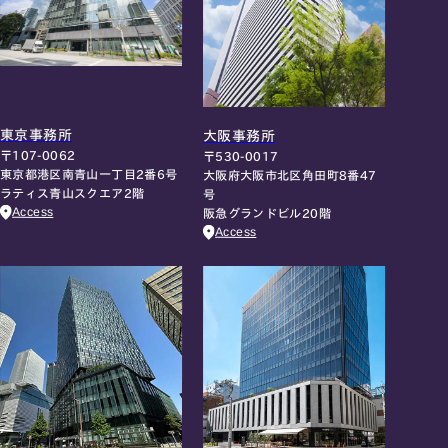
東京事務所
大阪事務所
〒107-0062
〒530-0017
東京都港区南青山一丁目2番6号
大阪府大阪市北区角田町8番47
ラティス青山スクエア2階
号
Access
阪急グランドビル20階
Access