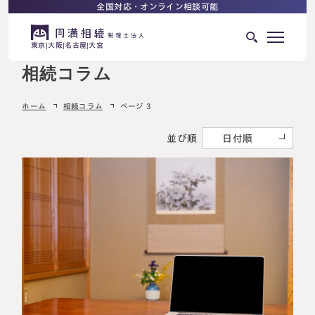
全国対応・オンライン相談可能
東京
大阪
名古屋
大宮
相続コラム
はじめての相続でお困りの方へ
ホーム
相続コラム
ページ 3
サービス紹介
相続ロードマップ
並び順
日付順
相続が発生した方へ
はじめての方へ
相続税申告について
ご相談の流れ
ご相談の流れ
選ばれる理由
料金表
よくある質問