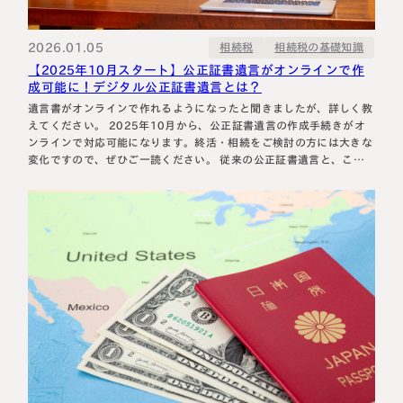
相続に備えたい方へ
相続を学ぶ
生前対策相談について
2026.01.05
相続税の基礎知識
相続税
【2025年10月スタート】公正証書遺言がオンラインで作
相続税試算について
成可能に！デジタル公正証書遺言とは？
遺言書がオンラインで作れるようになったと聞きましたが、詳しく教
料金表
えてください。 2025年10月から、公正証書遺言の作成手続きがオ
ンラインで対応可能になります。終活・相続をご検討の方には大きな
変化ですので、ぜひご一読ください。 従来の公正証書遺言と、これ
からの「デジタル公正証書遺言」 これまで、公正証書遺言を作成す
選ばれる理由
るには公証役場に出向き、対面で手続きを行う必要がありました。
公証人との対面によ…
よくある質問
お客様の声
私たちについて
相続について学ぶ
選ばれる理由