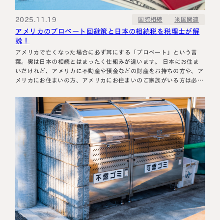
税理士紹介
相続コラム
2025.11.19
国際相続
米国関連
アメリカのプロベート回避策と日本の相続税を税理士が解
法人情報
セミナー
説！
アメリカで亡くなった場合に必ず耳にする「プロベート」という言
葉。実は日本の相続とはまったく仕組みが違います。 日本にお住ま
円満相続ちゃんねる
いだけれど、アメリカに不動産や預金などの財産をお持ちの方や、ア
メリカにお住まいの方、アメリカにお住まいのご家族がいる方は必見
の内容です。 この記事では、相続専門税理士の桑田が、プロベート
円満相続塾（受講生募集中）
の仕組みや回避策、日本の相続税との関係まで徹底解説します！ 最
後までご覧ください。…
東京事務所
〒107-0062
東京都港区南青山一丁目2番6号
ラティス青山スクエア2階
大阪事務所
Access
〒530-0017
大阪府大阪市北区角田町8番47号
阪急グランドビル20階
Access