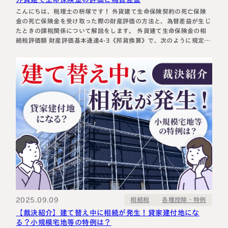
こんにちは、税理士の枡塚です！ 外貨建て生命保険契約の死亡保険
金の死亡保険金を受け取った際の財産評価の方法と、為替差益が生じ
たときの課税関係について解説をします。 外貨建て生命保険金の相
続税評価額 財産評価基本通達4-3《邦貨換算》で、次のように規定さ
れています。 外貨建てによる財産及び国外にある財産の邦貨換算
は、原則として、納税義務者の取引金融機関（外貨預金等、取引金融
機関が特定さ…
2025.09.09
各種控除・特例
相続税
【裁決紹介】建て替え中に相続が発生！貸家建付地にな
る？小規模宅地等の特例は？