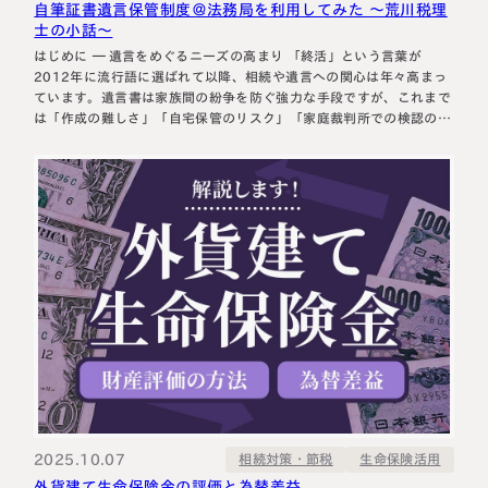
自筆証書遺言保管制度＠法務局を利用してみた ～荒川税理
士の小話～
はじめに ― 遺言をめぐるニーズの高まり 「終活」という言葉が
2012年に流行語に選ばれて以降、相続や遺言への関心は年々高まっ
ています。遺言書は家族間の紛争を防ぐ強力な手段ですが、これまで
は「作成の難しさ」「自宅保管のリスク」「家庭裁判所での検認の負
担」といったハードルがあり、実際に遺言を残す方は多くありません
でした。 この課題を解消すべく2020年7月に導入されたのが、法務
局による自筆証書遺言保管制…
2025.10.07
相続対策・節税
生命保険活用
外貨建て生命保険金の評価と為替差益