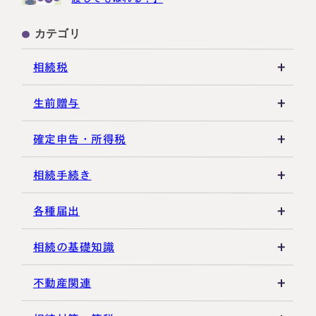
カテゴリ
相続税
相続税の基礎知識
生前贈与
税務調査・申告実務
贈与税の基礎知識
確定申告・所得税
各種控除・特例
贈与の特例制度
譲渡所得
相続手続き
生前贈与
その他所得税
遺言書
各種届出
その他贈与関連
遺留分
税金の納付
相続の基礎知識
遺産分割
死亡届・届出関連
法定相続人・法定相続分
不動産関連