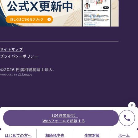
24時間オンライン受付
面談の予約はこちら
サイトマップ
＼登録で無料プレゼント／
プライバシーポリシー
LINE友だち追加
©2026 円満相続税理士法人.
お急ぎの方は電話で面談予約
0120-80-2929
9:00～18:00 (土日祝日除く)
プライバシーポリシー
サイトマップ
採用サイト
お知らせ
【24時間受付】
Webフォームで相談する
はじめての方へ
相続税申告
生前対策
ホーム