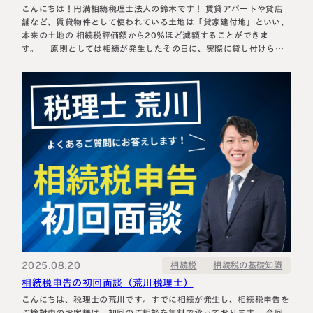
こんにちは！円満相続税理士法人の鈴木です！ 賃貸アパートや貸店
舗など、賃貸物件として使われている土地は「貸家建付地」といい、
本来の土地の 相続税評価額から20％ほど減額することができま
す。 原則としては相続が発生したその日に、実際に貸し付けられ
ていることが要件です。 しかし、一定の条件で、賃貸物件が建て替
え中でも貸家建付地として評価できる場合があります。 今回は、…
2025.08.20
相続税の基礎知識
相続税
相続税申告の初回面談（荒川税理士）
こんにちは、税理士の荒川です。すでに相続が発生し、相続税申告を
ご検討中のお客様は、初回のご相談を無料で承っております。 今回