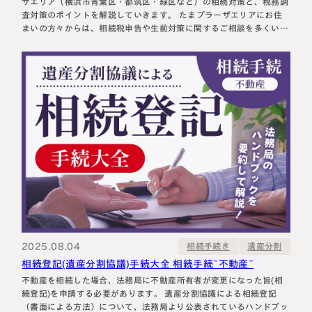
ザエリア（横浜市青葉区・都筑区・緑区など）の相続対策と、税務調
査対策のポイントを解説していきます。 たまプラーザエリアにお住
まいの方々からは、相続税申告や生前対策に関するご相談を多くいた
だいております。 私自身も、たまプラーザエリアに住んでおり、実
際に暮らしているからこそ実感できる、たまプラーザ・あざみ野・美
しが丘といった地域…
2025.08.04
相続手続き
遺産分割
相続登記(遺産分割協議)手続大全 相続手続~不動産~
不動産を相続した場合、法務局に不動産所有者が変更になった旨(相
続登記)を申請する必要があります。 遺産分割協議による相続登記
（書面による方法）について、法務局より公表されているハンドブッ