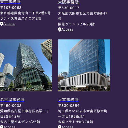
東京事務所
大阪事務所
〒107-0062
〒530-0017
東京都港区南青山一丁目2番6号
大阪府大阪市北区角田町8番47
ラティス青山スクエア2階
号
Access
阪急グランドビル20階
Access
名古屋事務所
大宮事務所
〒450-0002
〒330-0854
愛知県名古屋市中村区名駅三丁
埼玉県さいたま市大宮区桜木町
目28番12号
一丁目195番地1
大名古屋ビルヂング25階
大宮ソラミチKOZ4階
Access
Access