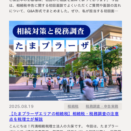
は、相続税申告に関する初回面談でよくいただくご質問や面談の流れ
について、Q&A形式でまとめました。ぜひ、私が担当する初回面談
の前にご一読いただけますと幸いです。 相続税申告の初回面談は、
どのような流れですか？ お客様が感じていらっしゃるご不安や疑問
にお答えするスタイ…
2025.08.19
税務調査・申告実務
相続税
【たまプラーザエリアの相続税】相続税・税務調査の注意
点を税理士が解説
こんにちは！円満相続税理士法人の久保です。 今回は、たまプラー