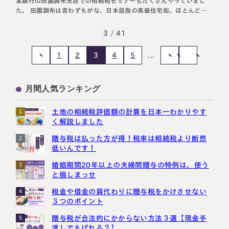
某銀行の田園調布支店での相続税セミナーもたくさんやっていまし
た。 田園調布は言わずもがな、日本屈指の高級住宅街。ほとんどの
方に相続税がかかるといっても過言ではありません。 田園調布の
方々から、たくさんの相談に乗ってきた経験をもとに、田園調布の相
3 / 41
続対策と、税務調査対策…
1
2
4
5
3
...
月間人気ランキング
土地の相続税評価額の計算を日本一わかりやす
1
く解説しました
贈与税は払った方が得！税率は相続税より断然
2
低いんです！
婚姻期間20年以上の夫婦間贈与の特例は、使う
3
と損しまっせ
税金や借金の肩代わりに贈与税をかけさせない
4
３つのポイント
贈与税が合法的にかからない方法３選【現金手
5
渡しでもばれる？】