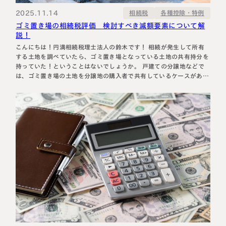
2025.11.14
各種控除・特例
相続税
ゴミ置き場の相続税評価 検討すべき減額要素について解
説！
こんにちは！円満相続税理士法人の鈴木です！ 相続が発生して所有
する土地を調べていたら、ゴミ置き場となっている土地の共有持分を
持っていた！ということはないでしょうか。 戸建ての分譲地などで
は、ゴミ置き場の土地を分譲地の購入者で共有しているケースがあり
ます。 土地の登記に『雑種地』と書いてあるけれど、どうやって評
価するの？ 路線価がついているけれど、土地の面積を掛ければいい
の？ 今回の記…
名古屋事務所
大宮事務所
〒450-0002
〒330-0854
愛知県名古屋市中村区名駅三丁目28
埼玉県さいたま市大宮区桜木町一丁目
番12号
195番地1
大名古屋ビルヂング25階
大宮ソラミチKOZ4階
Access
Access