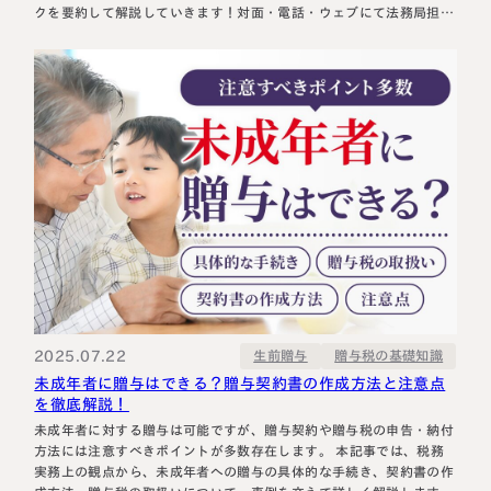
クを要約して解説していきます！対面・電話・ウェブにて法務局担当
者に相談することも可能なので、是非ご自身で相続登記に挑戦してみ
てください。 ＞＞登記手続ハンドブック ＞＞東京法務局 対面・電
話・ウェブでの相談…
2025.07.22
贈与税の基礎知識
生前贈与
未成年者に贈与はできる？贈与契約書の作成方法と注意点
を徹底解説！
未成年者に対する贈与は可能ですが、贈与契約や贈与税の申告・納付
方法には注意すべきポイントが多数存在します。 本記事では、税務
実務上の観点から、未成年者への贈与の具体的な手続き、契約書の作