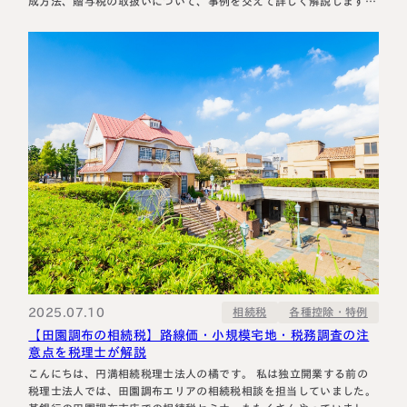
成方法、贈与税の取扱いについて、事例を交えて詳しく解説します。
未成年者に対する贈与の流れと実務上のポイント 贈与契約は民法上
の契約行為（法律行為）であるため、財産を渡す人と受け取る人双方
の合意が必要です…
2025.07.10
各種控除・特例
相続税
【田園調布の相続税】路線価・小規模宅地・税務調査の注
意点を税理士が解説
こんにちは、円満相続税理士法人の橘です。 私は独立開業する前の
税理士法人では、田園調布エリアの相続税相談を担当していました。