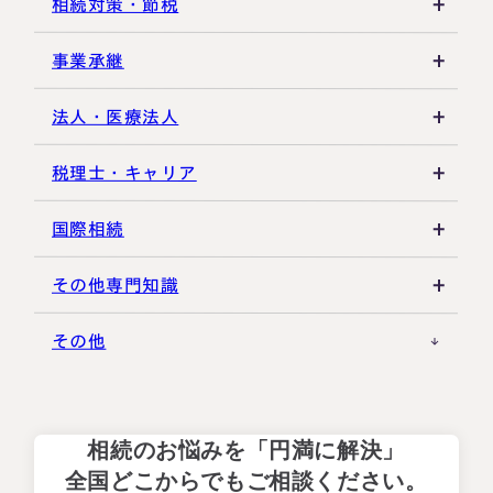
相続登記・名義変更
延納・物納
相続財産
建物・マンション評価
相続対策・節税
相続放棄・限定承認
特別縁故者
土地の評価
養子縁組・家族信託
事業承継
相続手続き全般
特別受益・寄与分
借地権・貸家
生命保険活用
非上場株式評価
法人・医療法人
その他不動産
小規模企業共済
自己株式・株式取得
社団法人
税理士・キャリア
不動産活用
種類株式・名義株
合同会社・持分会社
税理士選び・相談
国際相続
その他の相続対策
役員関連
医療法人
税理士試験
米国関連
その他専門知識
事業承継税制
税理士キャリア
海外不動産
事例紹介
その他
M&A・株式承継
採用・福利厚生
国際相続の基礎
プロ向け情報
相続のお悩みを「円満に解決」
国外転出時課税
全国どこからでもご相談ください。