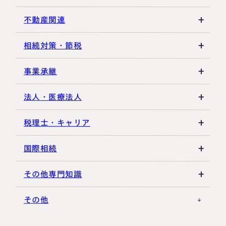
遺産分割
死亡届・届出関連
法定相続人・法定相続分
不動産関連
相続登記・名義変更
延納・物納
相続財産
建物・マンション評価
相続対策・節税
相続放棄・限定承認
特別縁故者
土地の評価
養子縁組・家族信託
事業承継
相続手続き全般
特別受益・寄与分
借地権・貸家
生命保険活用
非上場株式評価
法人・医療法人
その他不動産
小規模企業共済
自己株式・株式取得
社団法人
税理士・キャリア
不動産活用
種類株式・名義株
合同会社・持分会社
税理士選び・相談
国際相続
その他の相続対策
役員関連
医療法人
税理士試験
米国関連
その他専門知識
事業承継税制
税理士キャリア
海外不動産
事例紹介
その他
M&A・株式承継
採用・福利厚生
国際相続の基礎
プロ向け情報