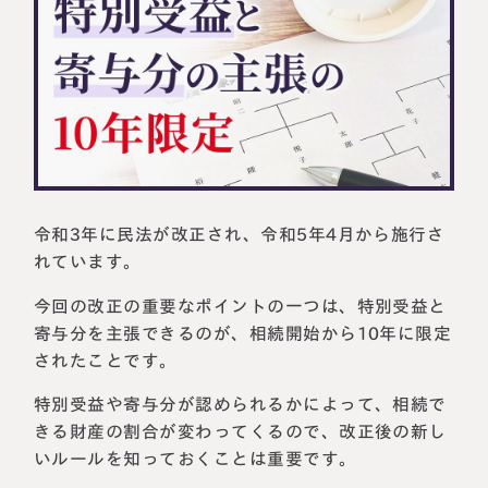
相続に備えたい方へ
相続を学ぶ
生前対策相談について
相続税試算について
料金表
選ばれる理由
令和3年に民法が改正され、令和5年4月から施行さ
れています。
よくある質問
今回の改正の重要なポイントの一つは、特別受益と
お客様の声
寄与分を主張できるのが、相続開始から10年に限定
されたことです。
私たちについて
特別受益や寄与分が認められるかによって、相続で
きる財産の割合が変わってくるので、改正後の新し
相続について学ぶ
いルールを知っておくことは重要です。
選ばれる理由