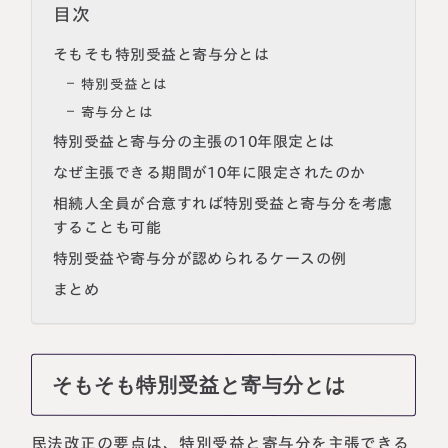
目次
そもそも特別受益と寄与分とは
特別受益とは
寄与分とは
特別受益と寄与分の主張の10年限定とは
なぜ主張できる期間が10年に限定されたのか
相続人全員が合意すれば特別受益と寄与分を考慮
することも可能
特別受益や寄与分が認められるケースの例
名古屋事務所
大宮事務所
まとめ
〒450-0002
〒330-0854
愛知県名古屋市中村区名駅三丁目28
埼玉県さいたま市大宮区桜木町一丁目
番12号
195番地1
大名古屋ビルヂング25階
大宮ソラミチKOZ4階
Access
Access
そもそも特別受益と寄与分とは
民法改正の要点は、特別受益と寄与分を主張できる