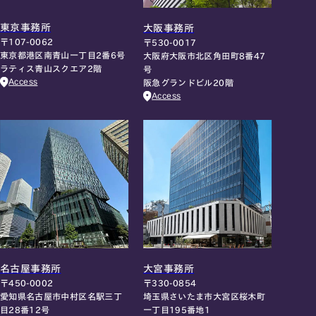
東京事務所
大阪事務所
〒107-0062
〒530-0017
東京都港区南青山一丁目2番6号
大阪府大阪市北区角田町8番47
ラティス青山スクエア2階
号
Access
阪急グランドビル20階
Access
名古屋事務所
大宮事務所
〒450-0002
〒330-0854
愛知県名古屋市中村区名駅三丁
埼玉県さいたま市大宮区桜木町
目28番12号
一丁目195番地1