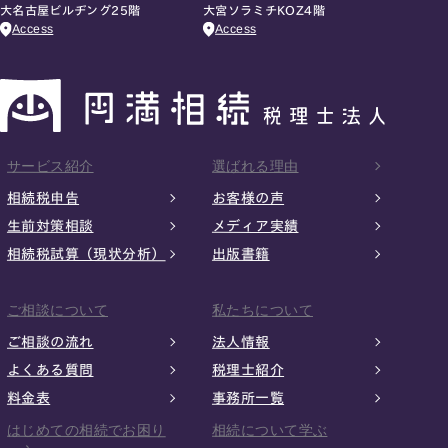
大名古屋ビルヂング25階
大宮ソラミチKOZ4階
Access
Access
サービス紹介
選ばれる理由
相続税申告
お客様の声
生前対策相談
メディア実績
相続税試算（現状分析）
出版書籍
ご相談について
私たちについて
ご相談の流れ
法人情報
よくある質問
税理士紹介
料金表
事務所一覧
はじめての相続でお困り
相続について学ぶ