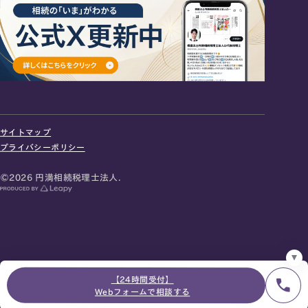
24時間オンライン受付
面談の予約はこちら
サイトマップ
＼登録で無料プレゼント／
プライバシーポリシー
LINE友だち追加
©2026 円満相続税理士法人.
お急ぎの方は電話で面談予約
0120-80-2929
9:00～18:00 (土日祝日除く)
プライバシーポリシー
サイトマップ
採用サイト
お知らせ
【24時間受付】
Webフォームで相談する