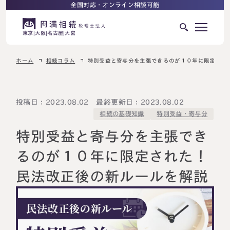
全国対応・オンライン相談可能
東京
大阪
名古屋
大宮
ホーム
相続コラム
特別受益と寄与分を主張できるのが１０年に限定され
はじめての相続でお困りの方へ
サービス紹介
相続ロードマップ
投稿日：2023.08.02 最終更新日：2023.08.02
特別受益・寄与分
相続の基礎知識
相続が発生した方へ
はじめての方へ
特別受益と寄与分を主張でき
相続税申告について
ご相談の流れ
るのが１０年に限定された！
ご相談の流れ
民法改正後の新ルールを解説
選ばれる理由
料金表
よくある質問