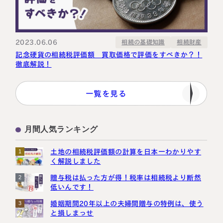
2023.06.06
相続の基礎知識
相続財産
記念硬貨の相続税評価額 買取価格で評価をすべきか？！
徹底解説！
一覧を見る
月間人気ランキング
土地の相続税評価額の計算を日本一わかりやす
1
く解説しました
贈与税は払った方が得！税率は相続税より断然
2
低いんです！
婚姻期間20年以上の夫婦間贈与の特例は、使う
3
と損しまっせ