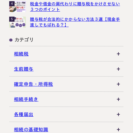
税金や借金の肩代わりに贈与税をかけさせない
4
３つのポイント
贈与税が合法的にかからない方法３選【現金手
5
渡しでもばれる？】
カテゴリ
相続税
相続税の基礎知識
生前贈与
税務調査・申告実務
贈与税の基礎知識
確定申告・所得税
各種控除・特例
贈与の特例制度
譲渡所得
相続手続き
生前贈与
その他所得税
遺言書
各種届出
その他贈与関連
遺留分
税金の納付
相続の基礎知識