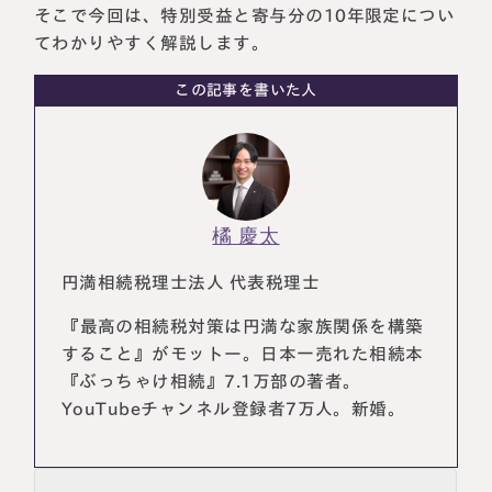
そこで今回は、特別受益と寄与分の10年限定につい
税理士紹介
相続コラム
てわかりやすく解説します。
法人情報
セミナー
この記事を書いた人
円満相続ちゃんねる
円満相続塾（受講生募集中）
橘 慶太
円満相続税理士法人 代表税理士
東京事務所
『最高の相続税対策は円満な家族関係を構築
〒107-0062
すること』がモットー。日本一売れた相続本
東京都港区南青山一丁目2番6号
ラティス青山スクエア2階
『ぶっちゃけ相続』7.1万部の著者。
大阪事務所
Access
YouTubeチャンネル登録者7万人。新婚。
〒530-0017
大阪府大阪市北区角田町8番47号
阪急グランドビル20階
Access