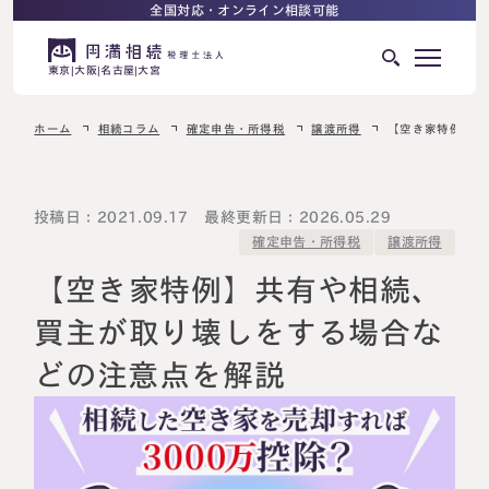
全国対応・オンライン相談可能
東京
大阪
名古屋
大宮
ホーム
相続コラム
確定申告・所得税
譲渡所得
【空き家特例】共
はじめての相続でお困りの方へ
サービス紹介
相続ロードマップ
投稿日：2021.09.17 最終更新日：2026.05.29
確定申告・所得税
譲渡所得
相続が発生した方へ
はじめての方へ
【空き家特例】共有や相続、
相続税申告について
ご相談の流れ
買主が取り壊しをする場合な
ご相談の流れ
どの注意点を解説
選ばれる理由
料金表
よくある質問