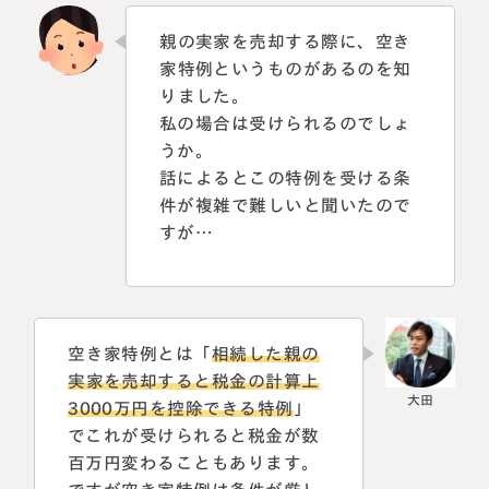
税理士紹介
相続コラム
親の実家を売却する際に、空き
家特例というものがあるのを知
法人情報
セミナー
りました。
私の場合は受けられるのでしょ
円満相続ちゃんねる
うか。
話によるとこの特例を受ける条
円満相続塾（受講生募集中）
件が複雑で難しいと聞いたので
すが…
東京事務所
〒107-0062
東京都港区南青山一丁目2番6号
空き家特例とは「
相続した親の
ラティス青山スクエア2階
実家を売却すると税金の計算上
大阪事務所
Access
3000万円を控除できる特例
」
〒530-0017
大阪府大阪市北区角田町8番47号
でこれが受けられると税金が数
阪急グランドビル20階
百万円変わることもあります。
Access