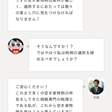
ですが空き家特例は条件が厳し
く、適用するにあたっては数々
の落とし穴に気をつけなければ
なりません！
そうなんですか！？
ではやはり私は特例の適用を諦
めるべきでしょうか？
名古屋事務所
大宮事務所
〒450-0002
〒330-0854
愛知県名古屋市中村区名駅三丁目28
埼玉県さいたま市大宮区桜木町一丁目
番12号
195番地1
ご安心ください！
大名古屋ビルヂング25階
大宮ソラミチKOZ4階
Access
Access
これまで多くの空き家特例の申
告をしてきた相続専門の税理士
である私が、これから空き家特
例を受けようと考えている方に