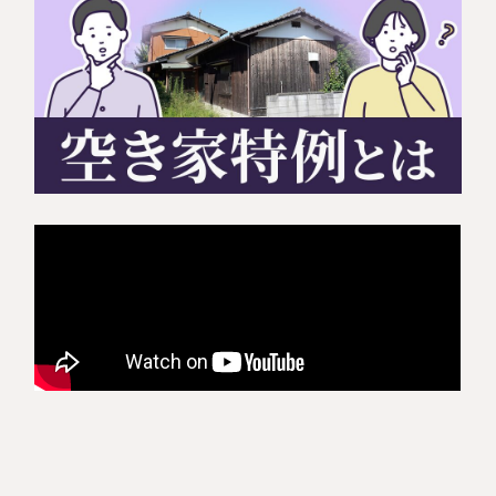
相続に備えたい方へ
相続を学ぶ
生前対策相談について
相続税試算について
料金表
選ばれる理由
よくある質問
お客様の声
私たちについて
相続について学ぶ
選ばれる理由