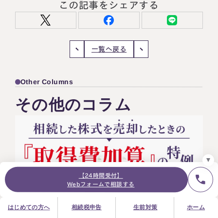
この記事をシェアする
一覧へ戻る
24時間オンライン受付
面談の予約はこちら
＼登録で無料プレゼント／
Other Columns
LINE友だち追加
その他のコラム
お急ぎの方は電話で面談予約
0120-80-2929
9:00～18:00 (土日祝日除く)
プライバシーポリシー
サイトマップ
採用サイト
お知らせ
【24時間受付】
Webフォームで相談する
はじめての方へ
相続税申告
生前対策
ホーム