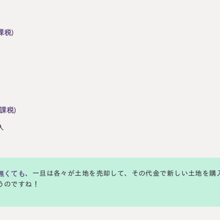
課税
)
課税
)
入
無くても
、一旦は各々が土地を売却して、その代金で新しい土地を購
うのですね！