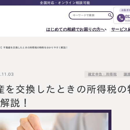
全国対応・オンライン相談可能
お急ぎ
01
9:
はじめての相続でお困りの方へ
サービス
選ばれる理由
税理士紹介
選ばれる理由
ご相談について
相続ロードマップ
はじめての方へ
相続が発生した方へ
相続コラム
セミナー
4年】不動産を交換したときの所得税の特例を分かりやすく解説！
お客様の声
ご相談の流れ
相続税申告について
ご相談の流れ
料
東京事務所
メディア実績
よくある質問
選ばれる理由
よくある質問
円満相続塾（受講生募集中）
〒107-0062
出版書籍
料金表
東京都港区南青山一丁目2番6号
相続に備えたい方へ
11.03
確定申告・所得税
譲
ラティス青山スクエア2階
Access
生前対策相談について
相続税試算について
料
動産を交換したときの所得税の
名古屋事務所
く解説！
〒450-0002
はじめての相続でお困りの方へ
相続について学
愛知県名古屋市中村区名駅三丁目28番12号
大名古屋ビルヂング25階
はじめての方へ
相続コラム
Access
相続ロードマップ
セミナー
円満相続ちゃん