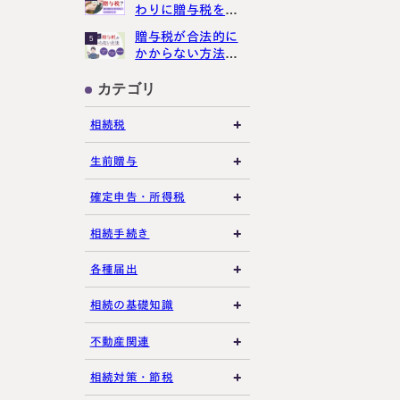
わりに贈与税をか
講生募集中）
けさせない３つの
贈与税が合法的に
5
ポイント
かからない方法３
選【現金手渡しで
もばれる？】
カテゴリ
約・お問い合わせ
【24時間受付】
相続税
友だち追加
登録で無料プレゼント
相続税の基礎知識
生前贈与
税務調査・申告実務
贈与税の基礎知識
確定申告・所得税
各種控除・特例
贈与の特例制度
譲渡所得
相続手続き
プライバシーポリシー
サイトマップ
生前贈与
その他所得税
遺言書
各種届出
その他贈与関連
遺留分
税金の納付
相続の基礎知識
遺産分割
死亡届・届出関連
法定相続人・法定相続
不動産関連
分
相続登記・名義変更
延納・物納
建物・マンション評価
相続対策・節税
相続財産