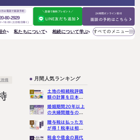
の方は電話で面談予約
＼登録で無料プレゼント／
24時間オンライン受付
20-80-2929
LINE友だち追加
面談の予約はこちら
00～18:00 (土日祝日除く)
メニューを
相続について学ぶ
私たちについて
紹介
すべてのメニュー
閉じる
法人情報
私たちについて
ご相談の流れ
選ばれる理由
円満相続ちゃんねる
税理士紹介
よくある質問
金表
事務所一覧
大阪事務所
相続を学ぶ
〒530-0017
東京事務所
お客様の声
大阪府大阪市北区角田町8番47号
月間人気ランキング
大阪事務所
渡所得
阪急グランドビル20階
Access
名古屋事務所
土地の相続税評価
金表
1
特
大宮事務所
額の計算を日本一
大宮事務所
わかりやすく解説
婚姻期間20年以上
2
〒330-0854
しました
ぶ
その他のメニュー
の夫婦間贈与の特
埼玉県さいたま市大宮区桜木町一丁目195番地1
例は、使うと損し
大宮ソラミチKOZ4階
採用サイト
贈与税は払った方
3
まっせ
Access
が得！税率は相続
お知らせ
税より断然低いん
税金や借金の肩代
ねる
社員日記
4
です！