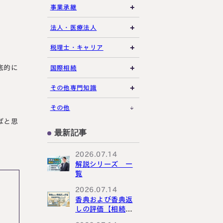
相続放棄・限定承認
土地の評価
養子縁組・家族信託
事業承継
特別縁故者
相続手続き全般
借地権・貸家
生命保険活用
非上場株式評価
法人・医療法人
特別受益・寄与分
その他不動産
小規模企業共済
自己株式・株式取得
社団法人
税理士・キャリア
底的に
不動産活用
種類株式・名義株
合同会社・持分会社
税理士選び・相談
国際相続
その他の相続対策
役員関連
医療法人
税理士試験
米国関連
その他専門知識
事業承継税制
税理士キャリア
海外不動産
事例紹介
その他
ばと思
M&A・株式承継
採用・福利厚生
国際相続の基礎
プロ向け情報
最新記事
国外転出時課税
2026.07.14
解説シリーズ 一
覧
2026.07.14
香典および香典返
しの評価【相続税
評価シリーズ】
。