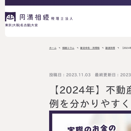
東京
大阪
名古屋
大宮
相続が発生した方へ
ホーム
相続コラム
確定申告・所得税
譲渡所得
【202
お困りの方へ
相続税申告に
投稿日：2023.11.03 最終更新日：2023.
ご相談の流れ
料金表
ついて
【2024年】不
詳しく見る
相続に備えたい方へ
例を分かりやす
生前対策相談に
相続税試算につ