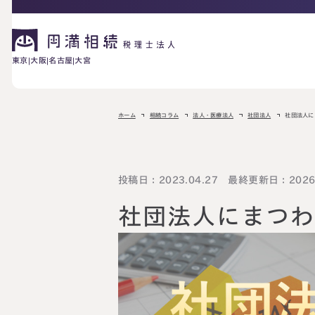
東京
大阪
名古屋
大宮
相続が発生した方へ
ホーム
相続コラム
法人・医療法人
社団法人
社団法人に
お困りの方へ
相続税申告に
投稿日：2023.04.27 最終更新日：2026.
ご相談の流れ
料金表
ついて
社団法人にまつ
詳しく見る
相続に備えたい方へ
生前対策相談に
相続税試算につ