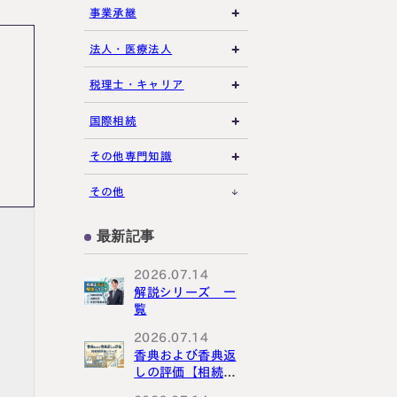
相続放棄・限定承認
土地の評価
養子縁組・家族信託
事業承継
特別縁故者
相続手続き全般
借地権・貸家
生命保険活用
非上場株式評価
法人・医療法人
特別受益・寄与分
その他不動産
小規模企業共済
自己株式・株式取得
社団法人
税理士・キャリア
不動産活用
種類株式・名義株
合同会社・持分会社
税理士選び・相談
国際相続
その他の相続対策
役員関連
医療法人
税理士試験
米国関連
その他専門知識
事業承継税制
税理士キャリア
海外不動産
事例紹介
その他
M&A・株式承継
採用・福利厚生
国際相続の基礎
プロ向け情報
最新記事
国外転出時課税
2026.07.14
解説シリーズ 一
覧
2026.07.14
香典および香典返
しの評価【相続税
評価シリーズ】