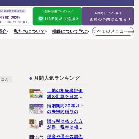
の方は電話で面談予約
＼登録で無料プレゼント／
24時間オンライン受付
20-80-2929
LINE友だち追加
面談の予約はこちら
00～18:00 (土日祝日除く)
メニューを
相続について学ぶ
私たちについて
紹介
すべてのメニュー
閉じる
法人情報
私たちについて
ご相談の流れ
選ばれる理由
円満相続ちゃんねる
税理士紹介
よくある質問
金表
事務所一覧
大阪事務所
相続を学ぶ
〒530-0017
東京事務所
お客様の声
大阪府大阪市北区角田町8番47号
月間人気ランキング
大阪事務所
団法人
阪急グランドビル20階
Access
名古屋事務所
土地の相続税評価
金表
1
？
大宮事務所
額の計算を日本一
大宮事務所
わかりやすく解説
婚姻期間20年以上
2
〒330-0854
しました
ぶ
その他のメニュー
の夫婦間贈与の特
埼玉県さいたま市大宮区桜木町一丁目195番地1
例は、使うと損し
大宮ソラミチKOZ4階
採用サイト
贈与税は払った方
3
まっせ
Access
が得！税率は相続
お知らせ
税より断然低いん
税金や借金の肩代
ねる
社員日記
4
です！