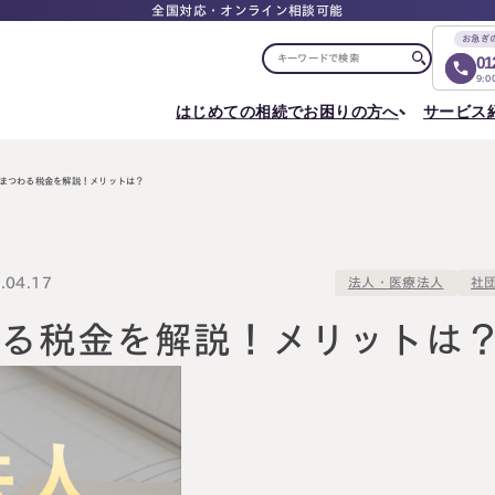
全国対応・オンライン相談可能
お急ぎ
01
9:
はじめての相続でお困りの方へ
サービス
選ばれる理由
税理士紹介
選ばれる理由
ご相談について
相続ロードマップ
はじめての方へ
相続が発生した方へ
相続コラム
セミナー
まつわる税金を解説！メリットは？
お客様の声
ご相談の流れ
相続税申告について
ご相談の流れ
料
東京事務所
メディア実績
よくある質問
選ばれる理由
よくある質問
円満相続塾（受講生募集中）
〒107-0062
出版書籍
料金表
東京都港区南青山一丁目2番6号
相続に備えたい方へ
04.17
法人・医療法人
社
ラティス青山スクエア2階
Access
生前対策相談について
相続税試算について
料
わる税金を解説！メリットは
名古屋事務所
〒450-0002
はじめての相続でお困りの方へ
相続について学
愛知県名古屋市中村区名駅三丁目28番12号
大名古屋ビルヂング25階
はじめての方へ
相続コラム
Access
相続ロードマップ
セミナー
円満相続ちゃん