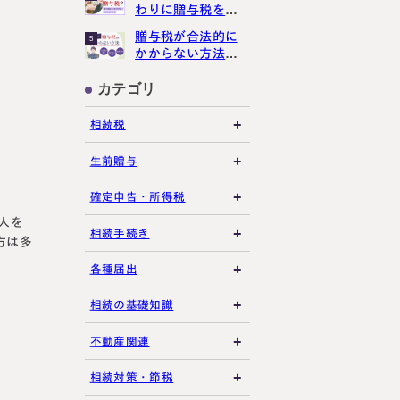
わりに贈与税をか
講生募集中）
けさせない３つの
贈与税が合法的に
5
ポイント
かからない方法３
選【現金手渡しで
もばれる？】
カテゴリ
約・お問い合わせ
【24時間受付】
相続税
友だち追加
登録で無料プレゼント
相続税の基礎知識
生前贈与
税務調査・申告実務
贈与税の基礎知識
確定申告・所得税
人を
各種控除・特例
贈与の特例制度
譲渡所得
相続手続き
方は多
プライバシーポリシー
サイトマップ
生前贈与
その他所得税
遺言書
各種届出
その他贈与関連
遺留分
税金の納付
相続の基礎知識
遺産分割
死亡届・届出関連
法定相続人・法定相続
不動産関連
分
相続登記・名義変更
延納・物納
建物・マンション評価
相続対策・節税
相続財産