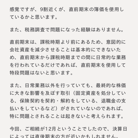
税理士紹介
感覚ですが、9割近くが、直前期末の簿価を使用し
相続コラム
ているかと思います。
法人情報
セミナー
また、税務調査で問題になった経験はありません。
円満相続ちゃんねる
直前期末は、課税時期より前にあるため、意図的に
会社資産を減少させることは基本的にできないた
め、直前期末から課税時期までの間に日常的な業務
円満相続塾（受講生募集中）
を行われているだけであれば、直前期末を使用して
特段問題はないと思います。
また、日常業務以外を行っていても、最終的な株価
東京事務所
に大きな影響を及ぼす取引（固定資産を処分してい
〒107-0062
東京都港区南青山一丁目2番6号
る、保険契約を契約・解約をしている、退職金の支
ラティス青山スクエア2階
払いをしているなど）がされていないのであれば、
大阪事務所
Access
〒530-0017
特に問題とされることは起きないと考えられます。
大阪府大阪市北区角田町8番47号
阪急グランドビル20階
今回、ご相続が12月ということでしたので、決算日
Access
によっては直後期末の方が近いかもしれません。