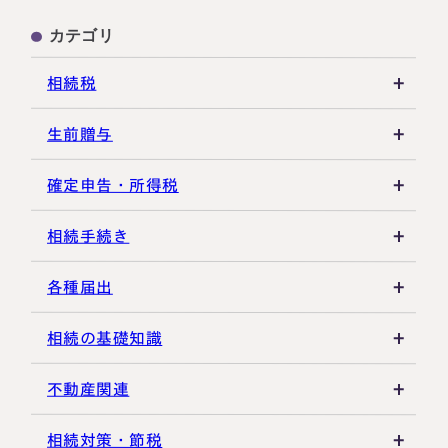
カテゴリ
相続税
相続税の基礎知識
生前贈与
税務調査・申告実務
贈与税の基礎知識
確定申告・所得税
各種控除・特例
贈与の特例制度
譲渡所得
相続手続き
生前贈与
その他所得税
遺言書
各種届出
その他贈与関連
遺留分
税金の納付
相続の基礎知識
遺産分割
死亡届・届出関連
法定相続人・法定相続分
不動産関連
相続登記・名義変更
延納・物納
相続財産
建物・マンション評価
相続対策・節税