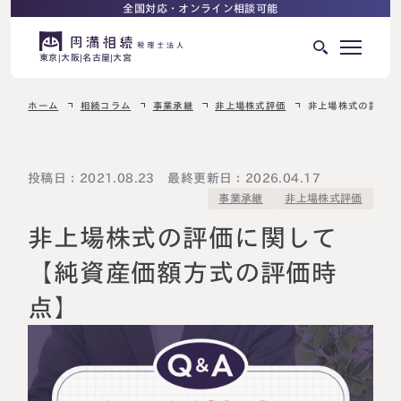
全国対応・オンライン相談可能
東京
大阪
名古屋
大宮
ホーム
相続コラム
事業承継
非上場株式評価
非上場株式の評価に
はじめての相続でお困りの方へ
サービス紹介
相続ロードマップ
投稿日：2021.08.23 最終更新日：2026.04.17
非上場株式評価
事業承継
相続が発生した方へ
はじめての方へ
非上場株式の評価に関して
相続税申告について
ご相談の流れ
【純資産価額方式の評価時
ご相談の流れ
点】
選ばれる理由
料金表
よくある質問