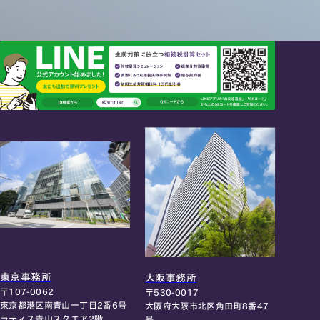
東京事務所
大阪事務所
〒107-0062
〒530-0017
東京都港区南青山一丁目2番6号
大阪府大阪市北区角田町8番47
ラティス青山スクエア2階
号