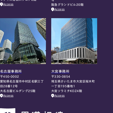
Access
阪急グランドビル20階
Access
名古屋事務所
大宮事務所
〒450-0002
〒330-0854
愛知県名古屋市中村区名駅三丁
埼玉県さいたま市大宮区桜木町
目28番12号
一丁目195番地1
大名古屋ビルヂング25階
大宮ソラミチKOZ4階
Access
Access