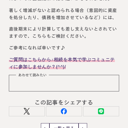
著しく増減がないと認められる場合（意図的に資産
を処分したり、債務を増加させているなど）には、
直後期末により計算しても差し支えないとされてい
ますので、こちらもご検討ください。
ご参考になれば幸いです♪
ご質問はこちらから♪相続を本気で学ぶコミュニテ
ィに参加しませんか？(^^)/
あわせて読みたい
名古屋事務所
大宮事務所
〒450-0002
〒330-0854
愛知県名古屋市中村区名駅三丁目28
埼玉県さいたま市大宮区桜木町一丁目
番12号
195番地1
大名古屋ビルヂング25階
大宮ソラミチKOZ4階
この記事をシェアする
Access
Access