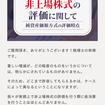
相続に備えたい方へ
相続を学ぶ
生前対策相談について
相続税試算について
料金表
選ばれる理由
ご質問頂き、ありがとうございます！税理士の枡塚
です。
よくある質問
著しい増減が、どの程度のものをいうかについて
お客様の声
は、明らかにされているものがありません。
そのため、どこまで許容してもらえるかは、ケース
私たちについて
によって異なるということになりますが、
我々が実務上で非上場株式の評価を行う際に仮決算
相続について学ぶ
選ばれる理由
を行うことはほとんどありません。