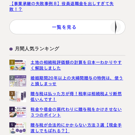
【事業承継の失敗事例８】役員退職金を出しすぎて失
敗！？
一覧を見る
月間人気ランキング
土地の相続税評価額の計算を日本一わかりやす
1
く解説しました
婚姻期間20年以上の夫婦間贈与の特例は、使う
2
と損しまっせ
贈与税は払った方が得！税率は相続税より断然
3
低いんです！
税金や借金の肩代わりに贈与税をかけさせない
4
３つのポイント
贈与税が合法的にかからない方法３選【現金手
5
渡しでもばれる？】