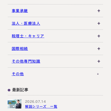
相続放棄・限定承認
特別縁故者
土地の評価
養子縁組・家族信託
事業承継
相続手続き全般
特別受益・寄与分
借地権・貸家
生命保険活用
非上場株式評価
法人・医療法人
その他不動産
小規模企業共済
自己株式・株式取得
社団法人
税理士・キャリア
不動産活用
種類株式・名義株
合同会社・持分会社
税理士選び・相談
国際相続
その他の相続対策
役員関連
医療法人
税理士試験
米国関連
その他専門知識
事業承継税制
税理士キャリア
海外不動産
事例紹介
その他
M&A・株式承継
採用・福利厚生
国際相続の基礎
プロ向け情報
最新記事
国外転出時課税
2026.07.14
解説シリーズ 一覧