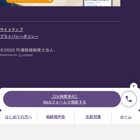
24時間オンライン受付
面談の予約はこちら
サイトマップ
＼登録で無料プレゼント／
プライバシーポリシー
LINE友だち追加
©2026 円満相続税理士法人.
お急ぎの方は電話で面談予約
0120-80-2929
9:00～18:00 (土日祝日除く)
プライバシーポリシー
サイトマップ
採用サイト
お知らせ
【24時間受付】
Webフォームで相談する
はじめての方へ
相続税申告
生前対策
ホーム