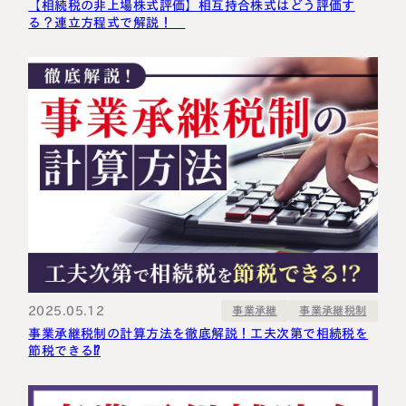
【相続税の非上場株式評価】相互持合株式はどう評価す
る？連立方程式で解説！
2025.05.12
事業承継税制
事業承継
事業承継税制の計算方法を徹底解説！工夫次第で相続税を
節税できる⁉