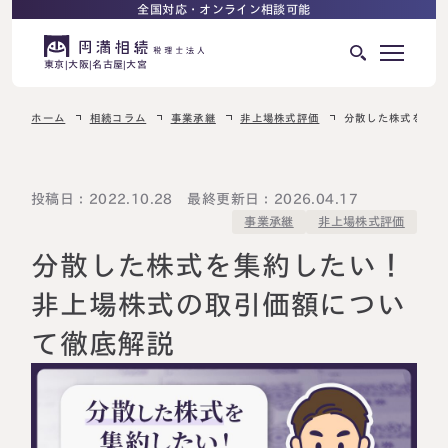
全国対応・オンライン相談可能
東京
大阪
名古屋
大宮
ホーム
相続コラム
事業承継
非上場株式評価
分散した株式を集約
はじめての相続でお困りの方へ
サービス紹介
相続ロードマップ
投稿日：2022.10.28 最終更新日：2026.04.17
非上場株式評価
事業承継
相続が発生した方へ
はじめての方へ
分散した株式を集約したい！
相続税申告について
ご相談の流れ
非上場株式の取引価額につい
ご相談の流れ
て徹底解説
選ばれる理由
料金表
よくある質問