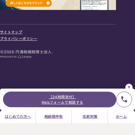
24時間オンライン受付
面談の予約はこちら
サイトマップ
＼登録で無料プレゼント／
プライバシーポリシー
LINE友だち追加
©2026 円満相続税理士法人.
お急ぎの方は電話で面談予約
0120-80-2929
9:00～18:00 (土日祝日除く)
プライバシーポリシー
サイトマップ
採用サイト
お知らせ
【24時間受付】
Webフォームで相談する
はじめての方へ
相続税申告
生前対策
ホーム