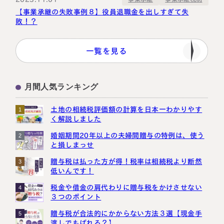
【事業承継の失敗事例８】役員退職金を出しすぎて失
敗！？
一覧を見る
月間人気ランキング
土地の相続税評価額の計算を日本一わかりやす
1
く解説しました
婚姻期間20年以上の夫婦間贈与の特例は、使う
2
と損しまっせ
贈与税は払った方が得！税率は相続税より断然
3
低いんです！
税金や借金の肩代わりに贈与税をかけさせない
4
３つのポイント
贈与税が合法的にかからない方法３選【現金手
5
渡しでもばれる？】