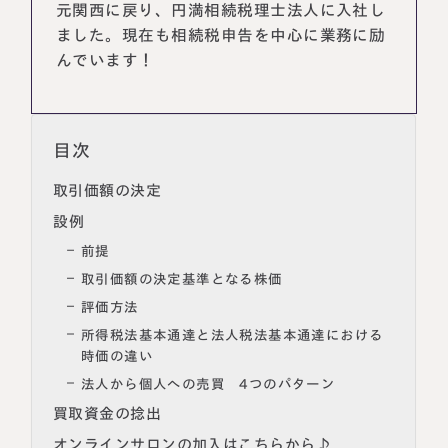
元関西に戻り、円満相続税理士法人に入社し
ました。現在も相続税申告を中心に業務に励
んでいます！
目次
取引価額の決定
設例
前提
名古屋事務所
大宮事務所
取引価額の決定基準となる株価
〒450-0002
〒330-0854
評価方法
愛知県名古屋市中村区名駅三丁目28
埼玉県さいたま市大宮区桜木町一丁目
番12号
195番地1
所得税法基本通達と法人税法基本通達における
大名古屋ビルヂング25階
大宮ソラミチKOZ4階
時価の違い
Access
Access
法人から個人への売買 4つのパターン
買取資金の捻出
オンラインサロンの加入はこちらから♪