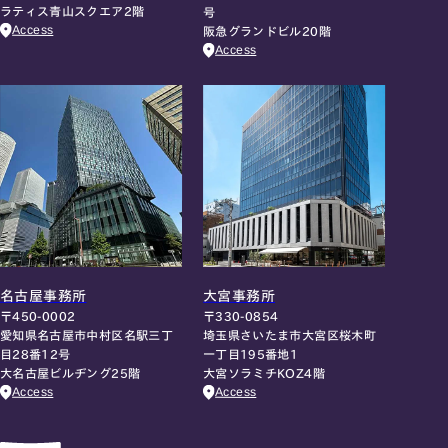
ラティス青山スクエア2階
号
Access
阪急グランドビル20階
Access
名古屋事務所
大宮事務所
〒450-0002
〒330-0854
愛知県名古屋市中村区名駅三丁
埼玉県さいたま市大宮区桜木町
目28番12号
一丁目195番地1
大名古屋ビルヂング25階
大宮ソラミチKOZ4階
Access
Access