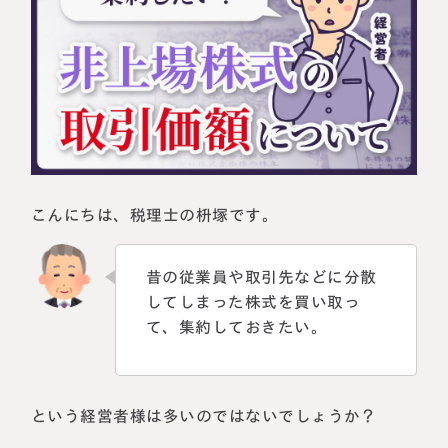
相続に備えたい方へ
相続を学ぶ
生前対策相談について
相続税試算について
料金表
選ばれる理由
こんにちは、税理士の枡塚です。
よくある質問
昔の従業員や取引先などに分散
してしまった株式を買い取っ
お客様の声
て、集約しておきたい。
私たちについて
相続について学ぶ
という経営者様は多いのではないでしょうか？
選ばれる理由