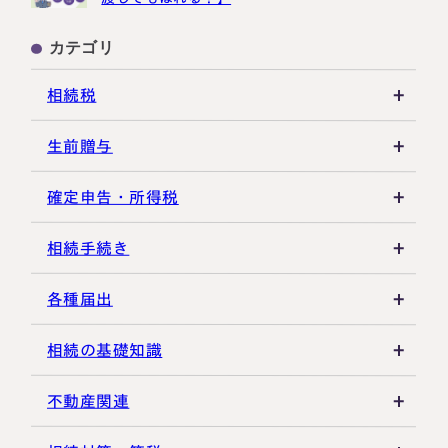
カテゴリ
相続税
相続税の基礎知識
生前贈与
税務調査・申告実務
贈与税の基礎知識
確定申告・所得税
各種控除・特例
贈与の特例制度
譲渡所得
相続手続き
生前贈与
その他所得税
遺言書
各種届出
その他贈与関連
遺留分
税金の納付
相続の基礎知識
遺産分割
死亡届・届出関連
法定相続人・法定相続分
不動産関連