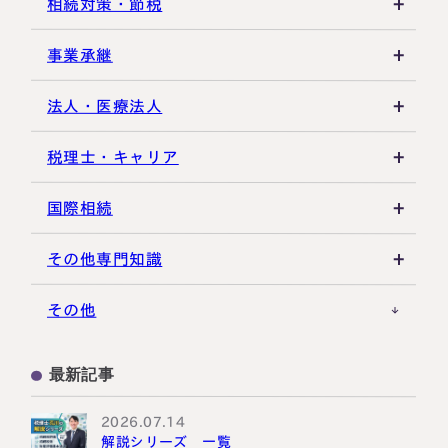
相続登記・名義変更
延納・物納
相続財産
建物・マンション評価
相続対策・節税
相続放棄・限定承認
特別縁故者
土地の評価
養子縁組・家族信託
事業承継
相続手続き全般
特別受益・寄与分
借地権・貸家
生命保険活用
非上場株式評価
法人・医療法人
その他不動産
小規模企業共済
自己株式・株式取得
社団法人
税理士・キャリア
不動産活用
種類株式・名義株
合同会社・持分会社
税理士選び・相談
国際相続
その他の相続対策
役員関連
医療法人
税理士試験
米国関連
その他専門知識
事業承継税制
税理士キャリア
海外不動産
事例紹介
その他
M&A・株式承継
採用・福利厚生
国際相続の基礎
プロ向け情報
最新記事
国外転出時課税
2026.07.14
解説シリーズ 一覧