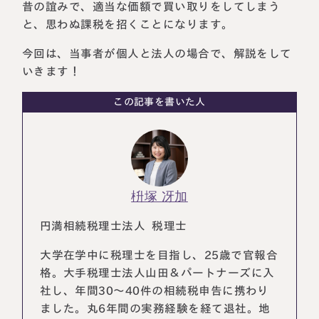
昔の誼みで、適当な価額で買い取りをしてしまう
税理士紹介
相続コラム
と、思わぬ課税を招くことになります。
今回は、当事者が個人と法人の場合で、解説をして
法人情報
セミナー
いきます！
円満相続ちゃんねる
この記事を書いた人
円満相続塾（受講生募集中）
枡塚 冴加
東京事務所
〒107-0062
円満相続税理士法人 税理士
東京都港区南青山一丁目2番6号
ラティス青山スクエア2階
大阪事務所
大学在学中に税理士を目指し、25歳で官報合
Access
〒530-0017
格。大手税理士法人山田＆パートナーズに入
大阪府大阪市北区角田町8番47号
社し、年間30～40件の相続税申告に携わり
阪急グランドビル20階
Access
ました。丸6年間の実務経験を経て退社。地