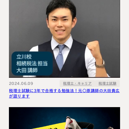
2024.06.09
税理士・キャリア
税理士試験
税理士試験に3年で合格する勉強法！元○原講師の大田貴広
が語ります