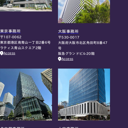
東京事務所
大阪事務所
〒107-0062
〒530-0017
東京都港区南青山一丁目2番6号
大阪府大阪市北区角田町8番47
ラティス青山スクエア2階
号
Access
阪急グランドビル20階
Access