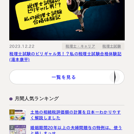
2023.12.22
税理士・キャリア
税理士試験
税理士試験のビリギャル男！？私の税理士試験合格体験記
(湯本康平)
一覧を見る
月間人気ランキング
土地の相続税評価額の計算を日本一わかりやす
1
く解説しました
婚姻期間20年以上の夫婦間贈与の特例は、使う
2
と損しまっせ