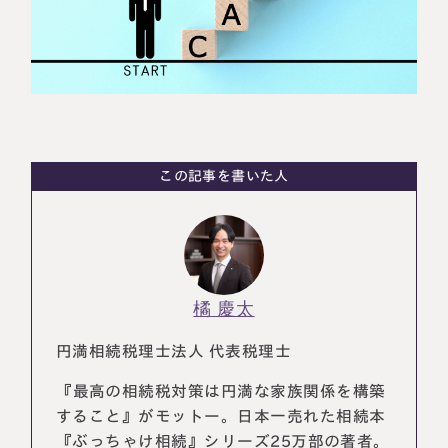
相続に備えたい方へ
相続を学ぶ
生前対策相談について
相続税試算について
料金表
この記事を書いた人
選ばれる理由
よくある質問
お客様の声
橘 慶太
円満相続税理士法人 代表税理士
私たちについて
『最高の相続税対策は円満な家族関係を構築
相続について学ぶ
すること』がモットー。日本一売れた相続本
選ばれる理由
『ぶっちゃけ相続』シリーズ25万部の著者。