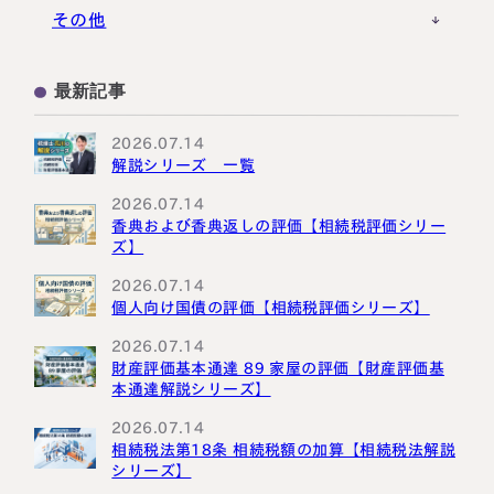
事業承継税制
税理士キャリア
海外不動産
事例紹介
その他
M&A・株式承継
採用・福利厚生
国際相続の基礎
プロ向け情報
最新記事
国外転出時課税
2026.07.14
解説シリーズ 一覧
2026.07.14
香典および香典返しの評価【相続税評価シリー
ズ】
2026.07.14
個人向け国債の評価【相続税評価シリーズ】
2026.07.14
財産評価基本通達 89 家屋の評価【財産評価基
本通達解説シリーズ】
2026.07.14
相続税法第18条 相続税額の加算【相続税法解説
シリーズ】