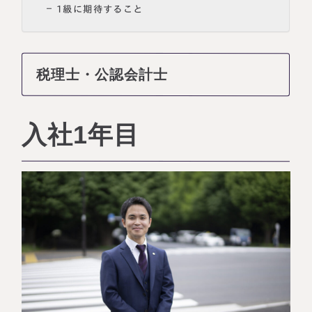
1級に期待すること
税理士・公認会計士
入社1年目
名古屋事務所
大宮事務所
〒450-0002
〒330-0854
愛知県名古屋市中村区名駅三丁目28
埼玉県さいたま市大宮区桜木町一丁目
番12号
195番地1
大名古屋ビルヂング25階
大宮ソラミチKOZ4階
Access
Access