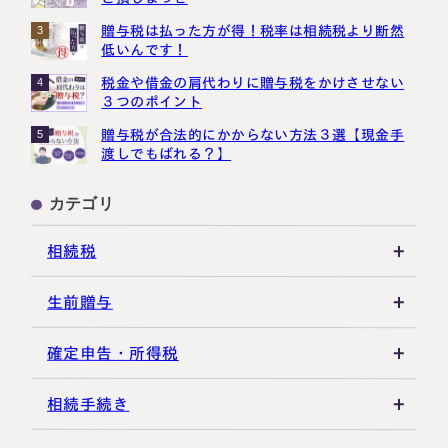
贈与税は払った方が得！税率は相続税より断然
3
低いんです！
税金や借金の肩代わりに贈与税をかけさせない
4
３つのポイント
贈与税が合法的にかからない方法３選【現金手
5
渡しでもばれる？】
カテゴリ
相続税
相続税の基礎知識
生前贈与
税務調査・申告実務
贈与税の基礎知識
確定申告・所得税
各種控除・特例
贈与の特例制度
譲渡所得
相続手続き