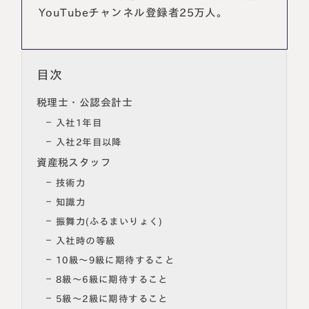
YouTubeチャンネル登録者25万人。
税理士紹介
相続コラム
法人情報
セミナー
目次
円満相続ちゃんねる
税理士・公認会計士
入社1年目
円満相続塾（受講生募集中）
入社2年目以降
資産税スタッフ
技術力
東京事務所
知識力
〒107-0062
振舞力(ふるまいりょく)
東京都港区南青山一丁目2番6号
ラティス青山スクエア2階
入社時の等級
大阪事務所
Access
〒530-0017
10級～9級に期待すること
大阪府大阪市北区角田町8番47号
8級～6級に期待すること
阪急グランドビル20階
Access
5級～2級に期待すること