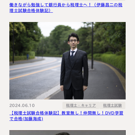
働きながら勉強して銀行員から税理士へ！（伊藤昌二の税
理士試験合格体験記）
2024.06.10
税理士・キャリア
税理士試験
【税理士試験合格体験記】教室無し！仲間無し！DVD学習
で合格(加藤海成)