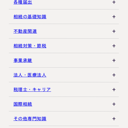
生前贈与
その他所得税
遺言書
各種届出
その他贈与関連
遺留分
税金の納付
相続の基礎知識
遺産分割
死亡届・届出関連
法定相続人・法定相続分
不動産関連
相続登記・名義変更
延納・物納
相続財産
建物・マンション評価
相続対策・節税
相続放棄・限定承認
特別縁故者
土地の評価
養子縁組・家族信託
事業承継
相続手続き全般
特別受益・寄与分
借地権・貸家
生命保険活用
非上場株式評価
法人・医療法人
その他不動産
小規模企業共済
自己株式・株式取得
社団法人
税理士・キャリア
不動産活用
種類株式・名義株
合同会社・持分会社
税理士選び・相談
国際相続
その他の相続対策
役員関連
医療法人
税理士試験
米国関連
その他専門知識