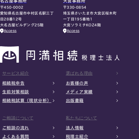
名古屋事務所
大宮事務所
〒450-0002
〒330-0854
愛知県名古屋市中村区名駅三丁
埼玉県さいたま市大宮区桜木町
目28番12号
一丁目195番地1
大名古屋ビルヂング25階
大宮ソラミチKOZ4階
Access
Access
サービス紹介
選ばれる理由
相続税申告
お客様の声
生前対策相談
メディア実績
相続税試算（現状分析）
出版書籍
ご相談について
私たちについて
ご相談の流れ
法人情報
よくある質問
税理士紹介