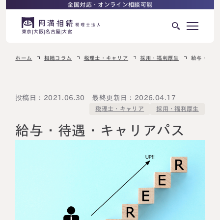
全国対応・オンライン相談可能
東京
大阪
名古屋
大宮
ホーム
相続コラム
税理士・キャリア
採用・福利厚生
給与・待遇
はじめての相続でお困りの方へ
サービス紹介
相続ロードマップ
投稿日：2021.06.30 最終更新日：2026.04.17
税理士・キャリア
採用・福利厚生
相続が発生した方へ
はじめての方へ
給与・待遇・キャリアパス
相続税申告について
ご相談の流れ
ご相談の流れ
選ばれる理由
料金表
よくある質問