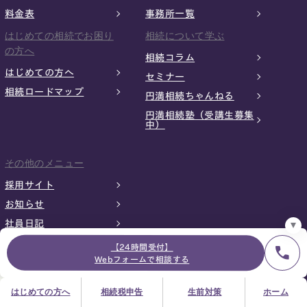
料金表
事務所一覧
はじめての相続でお困り
相続について学ぶ
の方へ
相続コラム
はじめての方へ
24時間オンライン受付
セミナー
面談の予約はこちら
相続ロードマップ
円満相続ちゃんねる
＼登録で無料プレゼント／
円満相続塾（受講生募集
中）
LINE友だち追加
お急ぎの方は電話で面談予約
その他のメニュー
0120-80-2929
9:00～18:00 (土日祝日除く)
採用サイト
プライバシーポリシー
サイトマップ
採用サイト
お知らせ
お知らせ
社員日記
【24時間受付】
Webフォームで相談する
はじめての方へ
相続税申告
生前対策
ホーム