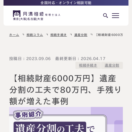
全国対応・オンライン相談可能
東京
大阪
名古屋
大宮
ホーム
相続コラム
相続手続き
遺産分割
【相続財産6000万円
はじめての相続でお困りの方へ
サービス紹介
相続ロードマップ
投稿日：2023.09.06 最終更新日：2026.04.17
相続手続き
遺産分割
相続が発生した方へ
はじめての方へ
【相続財産6000万円】遺産
相続税申告について
ご相談の流れ
分割の工夫で80万円、手残り
ご相談の流れ
額が増えた事例
選ばれる理由
料金表
よくある質問