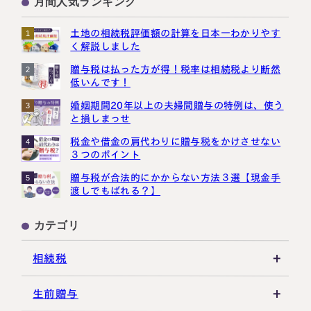
月間人気ランキング
土地の相続税評価額の計算を日本一わかりやす
1
く解説しました
贈与税は払った方が得！税率は相続税より断然
2
低いんです！
婚姻期間20年以上の夫婦間贈与の特例は、使う
3
と損しまっせ
税金や借金の肩代わりに贈与税をかけさせない
4
３つのポイント
贈与税が合法的にかからない方法３選【現金手
5
渡しでもばれる？】
カテゴリ
相続税
相続税の基礎知識
生前贈与