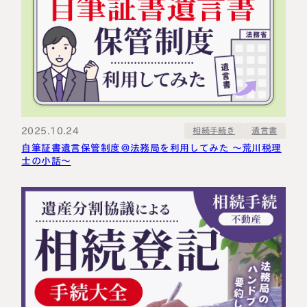
2025.10.24
相続手続き
遺言書
自筆証書遺言保管制度＠法務局を利用してみた ～荒川税理
士の小話～