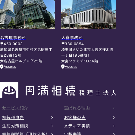
名古屋事務所
大宮事務所
〒450-0002
〒330-0854
愛知県名古屋市中村区名駅三丁
埼玉県さいたま市大宮区桜木町
目28番12号
一丁目195番地1
大名古屋ビルヂング25階
大宮ソラミチKOZ4階
Access
Access
サービス紹介
選ばれる理由
相続税申告
お客様の声
生前対策相談
メディア実績
相続税試算（現状分析）
出版書籍