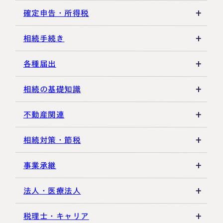
税務調査・申告実務
贈与税の基礎知識
確定申告・所得税
各種控除・特例
贈与の特例制度
譲渡所得
相続手続き
生前贈与
その他所得税
遺言書
各種届出
その他贈与関連
遺留分
税金の納付
相続の基礎知識
遺産分割
死亡届・届出関連
法定相続人・法定相続分
不動産関連
相続登記・名義変更
延納・物納
相続財産
建物・マンション評価
相続対策・節税
相続放棄・限定承認
特別縁故者
土地の評価
養子縁組・家族信託
事業承継
相続手続き全般
特別受益・寄与分
借地権・貸家
生命保険活用
非上場株式評価
法人・医療法人
その他不動産
小規模企業共済
自己株式・株式取得
社団法人
税理士・キャリア