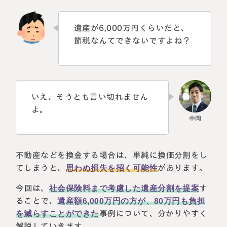
税理士紹介
相続コラム
遺産が6,000万円くらいだと、
節税なんてできないですよね？
法人情報
セミナー
円満相続ちゃんねる
円満相続塾（受講生募集中）
いえ、そうとも言い切れません
よ。
東京事務所
〒107-0062
不動産などを換金する場合は、単純に換価分割をし
東京都港区南青山一丁目2番6号
てしまうと、
思わぬ損失を招く可能性
があります。
ラティス青山スクエア2階
大阪事務所
Access
今回は、
社会保険料まで考慮した遺産分割を提案
す
〒530-0017
大阪府大阪市北区角田町8番47号
ることで、
遺産額6,000万円の方が、80万円も負担
阪急グランドビル20階
を減らすことができた
事例について、分かりやすく
Access
解説していきます。