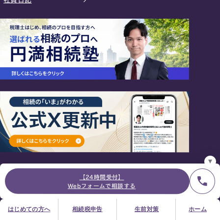
24時間オンライン受付
面談の予約はこちら
＼登録で無料プレゼント／
LINE友だち追加
お急ぎの方は電話で面談予約
0120-80-2929
9:00～18:00 (土日祝日除く)
プライバシーポリシー
サイトマップ
採用サイト
お知らせ
【24時間受付】
Webフォームで相談する
サイトマップ
プライバシーポリシー
はじめての方へ
相続税申告
生前対策
ホーム