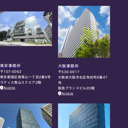
東京事務所
大阪事務所
〒107-0062
〒530-0017
東京都港区南青山一丁目2番6号
大阪府大阪市北区角田町8番47
ラティス青山スクエア2階
号
Access
阪急グランドビル20階
Access