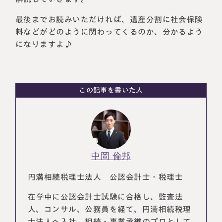
最後までお読みいただければ、遺産分割に社会保険
料などがどのように関わってくるのか、分かるよう
になりますよ♪
この記事を書いた人
名古屋事務所
大宮事務所
〒450-0002
〒330-0854
愛知県名古屋市中村区名駅三丁目28
中岡 倫邦
埼玉県さいたま市大宮区桜木町一丁目
番12号
195番地1
大名古屋ビルヂング25階
大宮ソラミチKOZ4階
円満相続税理士法人 公認会計士・税理士
Access
Access
在学中に公認会計士試験に合格し、監査法
人、コンサル、公務員を経て、円満相続税理
士法人へ入社。相続・事業承継のプロとして