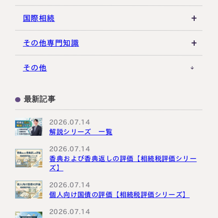
不動産活用
種類株式・名義株
合同会社・持分会社
税理士選び・相談
国際相続
その他の相続対策
役員関連
医療法人
税理士試験
米国関連
その他専門知識
事業承継税制
税理士キャリア
海外不動産
事例紹介
その他
M&A・株式承継
採用・福利厚生
国際相続の基礎
プロ向け情報
最新記事
国外転出時課税
2026.07.14
解説シリーズ 一覧
2026.07.14
香典および香典返しの評価【相続税評価シリー
ズ】
2026.07.14
個人向け国債の評価【相続税評価シリーズ】
2026.07.14