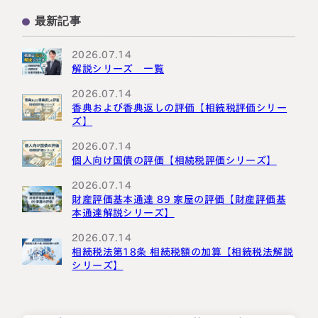
M&A・株式承継
採用・福利厚生
国際相続の基礎
プロ向け情報
最新記事
国外転出時課税
2026.07.14
解説シリーズ 一覧
2026.07.14
香典および香典返しの評価【相続税評価シリー
ズ】
2026.07.14
個人向け国債の評価【相続税評価シリーズ】
2026.07.14
財産評価基本通達 89 家屋の評価【財産評価基
本通達解説シリーズ】
2026.07.14
相続税法第18条 相続税額の加算【相続税法解説
シリーズ】