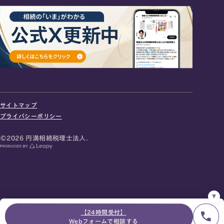
24時間オンライン受付
面談の予約はこちら
サイトマップ
＼登録で無料プレゼント／
プライバシーポリシー
LINE友だち追加
©2026 円満相続税理士法人.
お急ぎの方は電話で面談予約
0120-80-2929
9:00～18:00 (土日祝日除く)
プライバシーポリシー
サイトマップ
採用サイト
お知らせ
【24時間受付】
Webフォームで相談する