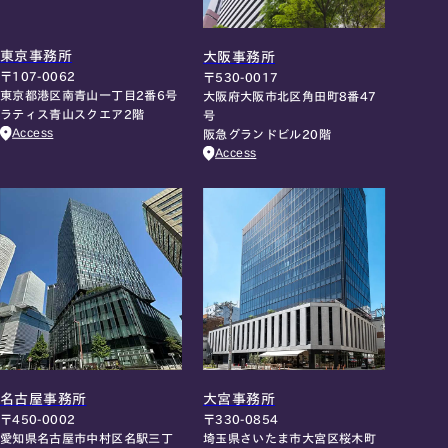
東京事務所
大阪事務所
〒107-0062
〒530-0017
東京都港区南青山一丁目2番6号
大阪府大阪市北区角田町8番47
ラティス青山スクエア2階
号
Access
阪急グランドビル20階
Access
名古屋事務所
大宮事務所
〒450-0002
〒330-0854
愛知県名古屋市中村区名駅三丁
埼玉県さいたま市大宮区桜木町