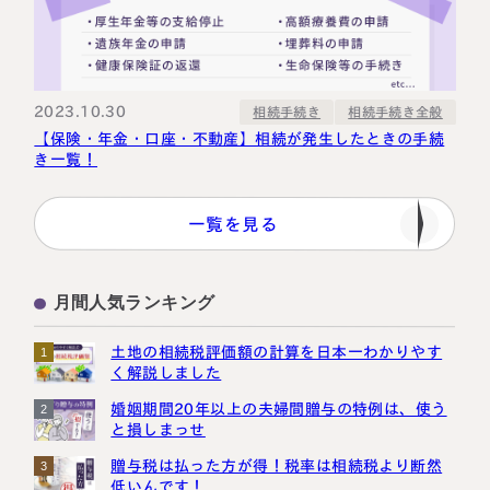
2023.10.30
相続手続き全般
相続手続き
【保険・年金・口座・不動産】相続が発生したときの手続
き一覧！
一覧を見る
月間人気ランキング
土地の相続税評価額の計算を日本一わかりやす
1
く解説しました
婚姻期間20年以上の夫婦間贈与の特例は、使う
2
と損しまっせ
贈与税は払った方が得！税率は相続税より断然
3
低いんです！