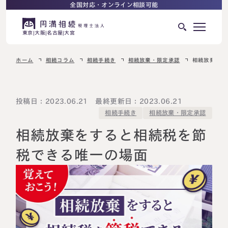
全国対応・オンライン相談可能
東京
大阪
名古屋
大宮
ホーム
相続コラム
相続手続き
相続放棄・限定承認
相続放棄をす
はじめての相続でお困りの方へ
サービス紹介
相続ロードマップ
投稿日：2023.06.21 最終更新日：2023.06.21
相続放棄・限定承認
相続手続き
相続が発生した方へ
はじめての方へ
相続放棄をすると相続税を節
相続税申告について
ご相談の流れ
税できる唯一の場面
ご相談の流れ
選ばれる理由
料金表
よくある質問