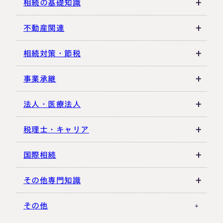
その他贈与関連
遺留分
税金の納付
相続の基礎知識
遺産分割
死亡届・届出関連
法定相続人・法定相続分
不動産関連
相続登記・名義変更
延納・物納
相続財産
建物・マンション評価
相続対策・節税
相続放棄・限定承認
特別縁故者
土地の評価
養子縁組・家族信託
事業承継
相続手続き全般
特別受益・寄与分
借地権・貸家
生命保険活用
非上場株式評価
法人・医療法人
その他不動産
小規模企業共済
自己株式・株式取得
社団法人
税理士・キャリア
不動産活用
種類株式・名義株
合同会社・持分会社
税理士選び・相談
国際相続
その他の相続対策
役員関連
医療法人
税理士試験
米国関連
その他専門知識
事業承継税制
税理士キャリア
海外不動産
事例紹介
その他