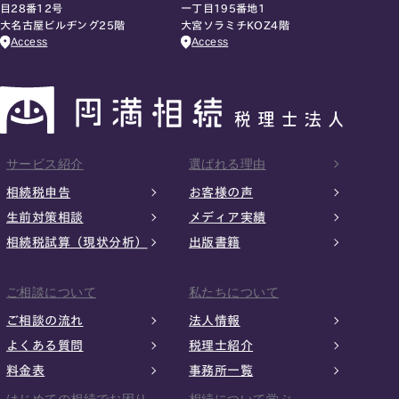
目28番12号
一丁目195番地1
大名古屋ビルヂング25階
大宮ソラミチKOZ4階
Access
Access
サービス紹介
選ばれる理由
相続税申告
お客様の声
生前対策相談
メディア実績
相続税試算（現状分析）
出版書籍
ご相談について
私たちについて
ご相談の流れ
法人情報
よくある質問
税理士紹介
料金表
事務所一覧
はじめての相続でお困り
相続について学ぶ