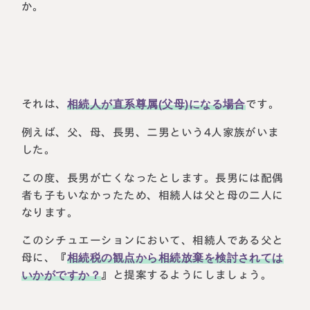
か。
税理士紹介
相続コラム
法人情報
セミナー
円満相続ちゃんねる
それは、
相続人が直系尊属(父母)になる場合
です。
円満相続塾（受講生募集中）
例えば、父、母、長男、二男という4人家族がいま
した。
この度、長男が亡くなったとします。長男には配偶
者も子もいなかったため、相続人は父と母の二人に
東京事務所
〒107-0062
なります。
東京都港区南青山一丁目2番6号
ラティス青山スクエア2階
このシチュエーションにおいて、相続人である父と
大阪事務所
Access
母に、『
相続税の観点から相続放棄を検討されては
〒530-0017
大阪府大阪市北区角田町8番47号
いかがですか？
』と提案するようにしましょう。
阪急グランドビル20階
Access