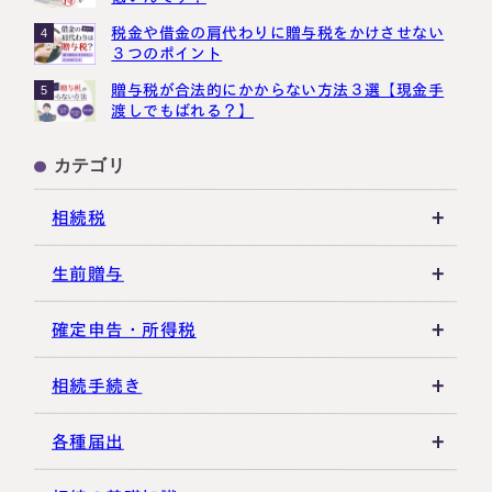
税金や借金の肩代わりに贈与税をかけさせない
4
３つのポイント
贈与税が合法的にかからない方法３選【現金手
5
渡しでもばれる？】
カテゴリ
相続税
相続税の基礎知識
生前贈与
税務調査・申告実務
贈与税の基礎知識
確定申告・所得税
各種控除・特例
贈与の特例制度
譲渡所得
相続手続き
生前贈与
その他所得税
遺言書
各種届出