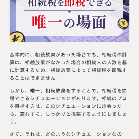
相続に備えたい方へ
相続を学ぶ
生前対策相談について
相続税試算について
料金表
基本的に、相続放棄があった場合でも、相続税の計
算は、相続放棄がなかった場合の相続人の人数を基
選ばれる理由
に計算するため、相続放棄によって相続税を節税す
ることはできません。
よくある質問
しかし、唯一、相続放棄をすることで、相続税を節
お客様の声
税できるシチュエーションがあります。相続のプロ
を目指す方は、このシチュエーションに出会った
私たちについて
ら、忘れずに、しっかりと提案するようにしましょ
う。
相続について学ぶ
選ばれる理由
さて、それは、どのようなシチュエーションなの