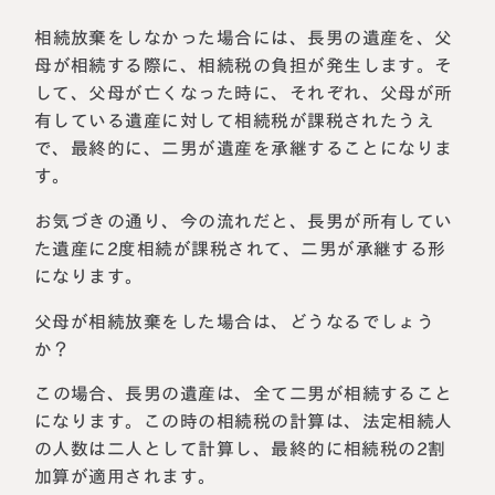
相続放棄をしなかった場合には、長男の遺産を、父
母が相続する際に、相続税の負担が発生します。そ
して、父母が亡くなった時に、それぞれ、父母が所
有している遺産に対して相続税が課税されたうえ
で、最終的に、二男が遺産を承継することになりま
す。
お気づきの通り、今の流れだと、長男が所有してい
た遺産に2度相続が課税されて、二男が承継する形
になります。
名古屋事務所
大宮事務所
父母が相続放棄をした場合は、どうなるでしょう
〒450-0002
〒330-0854
愛知県名古屋市中村区名駅三丁目28
埼玉県さいたま市大宮区桜木町一丁目
か？
番12号
195番地1
大名古屋ビルヂング25階
大宮ソラミチKOZ4階
この場合、長男の遺産は、全て二男が相続すること
Access
Access
になります。この時の相続税の計算は、法定相続人
の人数は二人として計算し、最終的に相続税の2割
加算が適用されます。