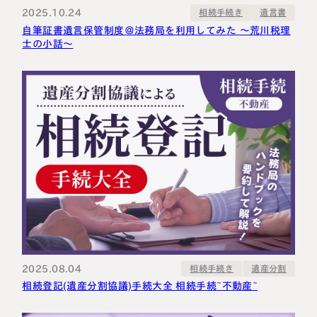
2025.10.24
相続手続き
遺言書
自筆証書遺言保管制度＠法務局を利用してみた ～荒川税理
士の小話～
2025.08.04
相続手続き
遺産分割
相続登記(遺産分割協議)手続大全 相続手続~不動産~