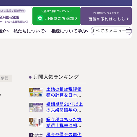
の方は電話で面談予約
＼登録で無料プレゼント／
24時間オンライン受付
20-80-2929
LINE友だち追加
面談の予約はこちら
00～18:00 (土日祝日除く)
メニューを
相続について学ぶ
私たちについて
紹介
すべてのメニュー
閉じる
法人情報
私たちについて
ご相談の流れ
選ばれる理由
円満相続ちゃんねる
税理士紹介
よくある質問
金表
事務所一覧
大阪事務所
相続を学ぶ
〒530-0017
東京事務所
お客様の声
大阪府大阪市北区角田町8番47号
月間人気ランキング
大阪事務所
定承認
阪急グランドビル20階
Access
名古屋事務所
土地の相続税評価
金表
1
い
大宮事務所
額の計算を日本一
大宮事務所
わかりやすく解説
婚姻期間20年以上
2
〒330-0854
しました
ぶ
その他のメニュー
の夫婦間贈与の特
埼玉県さいたま市大宮区桜木町一丁目195番地1
例は、使うと損し
大宮ソラミチKOZ4階
採用サイト
贈与税は払った方
3
まっせ
Access
が得！税率は相続
お知らせ
税より断然低いん
税金や借金の肩代
ねる
社員日記
4
です！