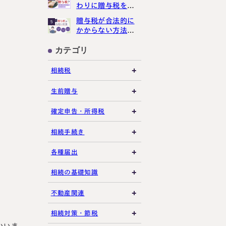
わりに贈与税をか
講生募集中）
けさせない３つの
贈与税が合法的に
5
ポイント
かからない方法３
選【現金手渡しで
もばれる？】
カテゴリ
約・お問い合わせ
【24時間受付】
相続税
友だち追加
登録で無料プレゼント
相続税の基礎知識
生前贈与
税務調査・申告実務
贈与税の基礎知識
確定申告・所得税
各種控除・特例
贈与の特例制度
譲渡所得
相続手続き
プライバシーポリシー
サイトマップ
生前贈与
その他所得税
遺言書
各種届出
その他贈与関連
遺留分
税金の納付
相続の基礎知識
遺産分割
死亡届・届出関連
法定相続人・法定相続
不動産関連
分
相続登記・名義変更
延納・物納
建物・マンション評価
相続対策・節税
相続財産
いいま