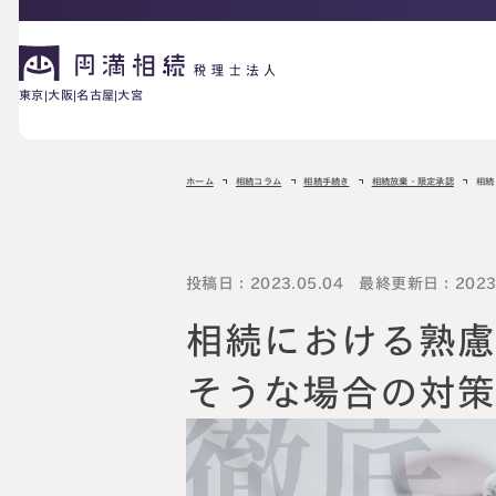
東京
大阪
名古屋
大宮
相続が発生した方へ
ホーム
相続コラム
相続手続き
相続放棄・限定承認
相続
お困りの方へ
相続税申告に
投稿日：2023.05.04 最終更新日：2023.
ご相談の流れ
料金表
ついて
相続における熟
詳しく見る
相続に備えたい方へ
そうな場合の対
生前対策相談に
相続税試算につ