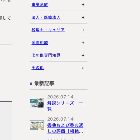
相続放棄・限定承認
土地の評価
養子縁組・家族信託
事業承継
特別縁故者
相続手続き全般
借地権・貸家
生命保険活用
非上場株式評価
法人・医療法人
握して
特別受益・寄与分
その他不動産
小規模企業共済
自己株式・株式取得
社団法人
税理士・キャリア
不動産活用
種類株式・名義株
合同会社・持分会社
税理士選び・相談
国際相続
その他の相続対策
役員関連
医療法人
税理士試験
米国関連
その他専門知識
事業承継税制
税理士キャリア
海外不動産
事例紹介
その他
M&A・株式承継
採用・福利厚生
国際相続の基礎
プロ向け情報
最新記事
国外転出時課税
2026.07.14
解説シリーズ 一
覧
2026.07.14
香典および香典返
しの評価【相続税
評価シリーズ】