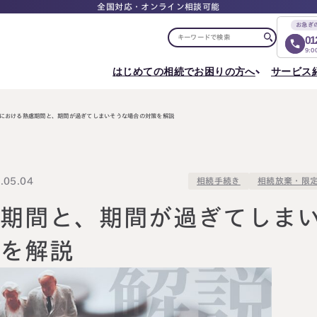
全国対応・オンライン相談可能
お急ぎ
01
9:
はじめての相続でお困りの方へ
サービス
選ばれる理由
税理士紹介
選ばれる理由
ご相談について
相続ロードマップ
はじめての方へ
相続が発生した方へ
相続コラム
セミナー
における熟慮期間と、期間が過ぎてしまいそうな場合の対策を解説
お客様の声
ご相談の流れ
相続税申告について
ご相談の流れ
料
東京事務所
メディア実績
よくある質問
選ばれる理由
よくある質問
円満相続塾（受講生募集中）
〒107-0062
出版書籍
料金表
東京都港区南青山一丁目2番6号
相続に備えたい方へ
05.04
相続放棄・限
相続手続き
ラティス青山スクエア2階
Access
生前対策相談について
相続税試算について
料
慮期間と、期間が過ぎてしま
名古屋事務所
策を解説
〒450-0002
はじめての相続でお困りの方へ
相続について学
愛知県名古屋市中村区名駅三丁目28番12号
大名古屋ビルヂング25階
はじめての方へ
相続コラム
Access
相続ロードマップ
セミナー
円満相続ちゃん