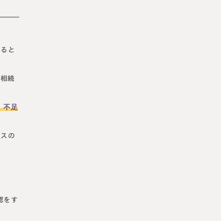
あると
を相続
、不足
ナスの
認をす