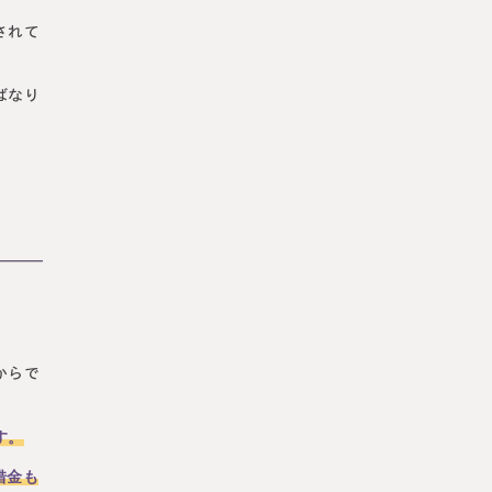
されて
ばなり
からで
す。
借金も