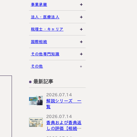
相続放棄・限定承認
土地の評価
養子縁組・家族信託
事業承継
特別縁故者
相続手続き全般
借地権・貸家
生命保険活用
非上場株式評価
法人・医療法人
特別受益・寄与分
その他不動産
小規模企業共済
自己株式・株式取得
社団法人
税理士・キャリア
不動産活用
種類株式・名義株
合同会社・持分会社
税理士選び・相談
国際相続
その他の相続対策
役員関連
医療法人
税理士試験
米国関連
その他専門知識
事業承継税制
税理士キャリア
海外不動産
事例紹介
その他
M&A・株式承継
採用・福利厚生
国際相続の基礎
プロ向け情報
最新記事
国外転出時課税
2026.07.14
解説シリーズ 一
覧
2026.07.14
香典および香典返
しの評価【相続税
評価シリーズ】