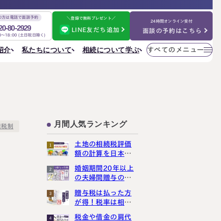
の方は電話で面談予約
＼登録で無料プレゼント／
24時間オンライン受付
20-80-2929
LINE友だち追加
面談の予約はこちら
00～18:00 (土日祝日除く)
メニューを
相続について学ぶ
私たちについて
紹介
すべてのメニュー
閉じる
法人情報
私たちについて
ご相談の流れ
選ばれる理由
円満相続ちゃんねる
税理士紹介
よくある質問
金表
事務所一覧
大阪事務所
相続を学ぶ
〒530-0017
東京事務所
お客様の声
大阪府大阪市北区角田町8番47号
月間人気ランキング
大阪事務所
継税制
阪急グランドビル20階
Access
名古屋事務所
土地の相続税評価
金表
1
大宮事務所
額の計算を日本一
大宮事務所
わかりやすく解説
婚姻期間20年以上
2
〒330-0854
しました
ぶ
その他のメニュー
の夫婦間贈与の特
埼玉県さいたま市大宮区桜木町一丁目195番地1
例は、使うと損し
大宮ソラミチKOZ4階
採用サイト
贈与税は払った方
3
まっせ
Access
が得！税率は相続
お知らせ
税より断然低いん
税金や借金の肩代
ねる
社員日記
4
です！