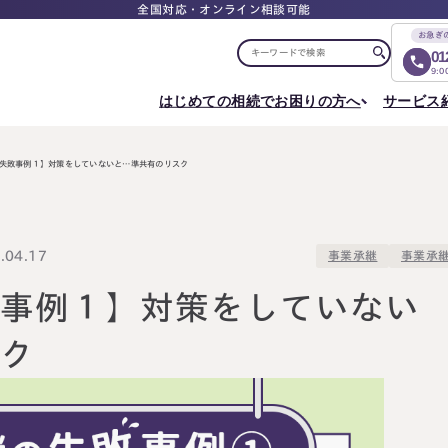
全国対応・オンライン相談可能
お急ぎ
01
9:
はじめての相続でお困りの方へ
サービス
選ばれる理由
税理士紹介
選ばれる理由
ご相談について
相続ロードマップ
はじめての方へ
相続が発生した方へ
相続コラム
セミナー
失敗事例１】対策をしていないと…準共有のリスク
お客様の声
ご相談の流れ
相続税申告について
ご相談の流れ
料
東京事務所
メディア実績
よくある質問
選ばれる理由
よくある質問
円満相続塾（受講生募集中）
〒107-0062
出版書籍
料金表
東京都港区南青山一丁目2番6号
相続に備えたい方へ
04.17
事業承
事業承継
ラティス青山スクエア2階
Access
生前対策相談について
相続税試算について
料
敗事例１】対策をしていない
名古屋事務所
スク
〒450-0002
はじめての相続でお困りの方へ
相続について学
愛知県名古屋市中村区名駅三丁目28番12号
大名古屋ビルヂング25階
はじめての方へ
相続コラム
Access
相続ロードマップ
セミナー
円満相続ちゃん