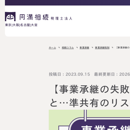
東京
大阪
名古屋
大宮
相続が発生した方へ
ホーム
相続コラム
事業承継
事業承継税制
【事業承継の
お困りの方へ
相続税申告に
投稿日：2023.09.15 最終更新日：2026.
ご相談の流れ
料金表
ついて
【事業承継の失
詳しく見る
相続に備えたい方へ
と…準共有のリ
生前対策相談に
相続税試算につ