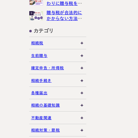
わりに贈与税をか
講生募集中）
けさせない３つの
贈与税が合法的に
5
ポイント
かからない方法３
選【現金手渡しで
もばれる？】
カテゴリ
約・お問い合わせ
【24時間受付】
相続税
友だち追加
登録で無料プレゼント
相続税の基礎知識
生前贈与
税務調査・申告実務
贈与税の基礎知識
確定申告・所得税
各種控除・特例
贈与の特例制度
譲渡所得
相続手続き
プライバシーポリシー
サイトマップ
生前贈与
その他所得税
遺言書
各種届出
その他贈与関連
遺留分
税金の納付
相続の基礎知識
遺産分割
死亡届・届出関連
法定相続人・法定相続
不動産関連
分
相続登記・名義変更
延納・物納
建物・マンション評価
相続対策・節税
相続財産