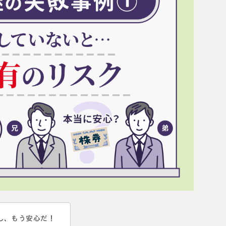
円満相続塾（受
面談予
お急ぎの方は電話で面談予約
0120-80-2929
LINE
9:00～18:00 (土日祝日除く)
し、もう安心だ！