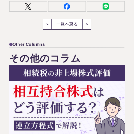
一覧へ戻る
Other Columns
その他のコラム
名古屋事務所
大宮事務所
〒450-0002
〒330-0854
愛知県名古屋市中村区名駅三丁目28
埼玉県さいたま市大宮区桜木町一丁目
番12号
195番地1
大名古屋ビルヂング25階
大宮ソラミチKOZ4階
Access
Access