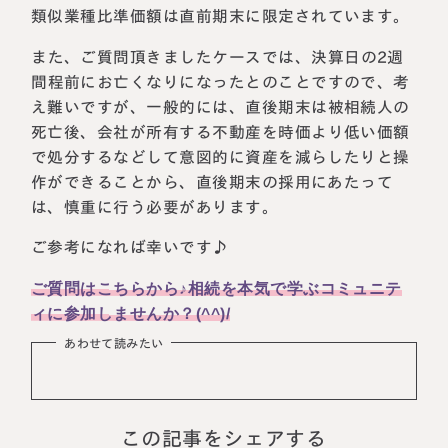
類似業種比準価額は直前期末に限定されています。
税理士紹介
相続コラム
また、ご質問頂きましたケースでは、決算日の2週
法人情報
間程前にお亡くなりになったとのことですので、考
セミナー
え難いですが、一般的には、直後期末は被相続人の
死亡後、会社が所有する不動産を時価より低い価額
円満相続ちゃんねる
で処分するなどして意図的に資産を減らしたりと操
作ができることから、直後期末の採用にあたって
円満相続塾（受講生募集中）
は、慎重に行う必要があります。
ご参考になれば幸いです♪
東京事務所
ご質問はこちらから♪相続を本気で学ぶコミュニテ
〒107-0062
ィに参加しませんか？(^^)/
東京都港区南青山一丁目2番6号
ラティス青山スクエア2階
あわせて読みたい
大阪事務所
Access
〒530-0017
大阪府大阪市北区角田町8番47号
阪急グランドビル20階
Access
この記事をシェアする