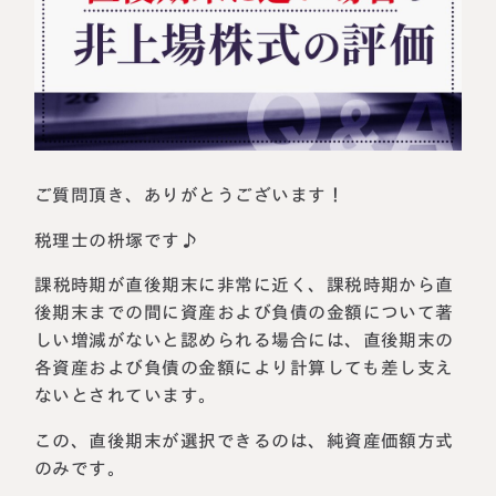
相続に備えたい方へ
相続を学ぶ
生前対策相談について
相続税試算について
料金表
ご質問頂き、ありがとうございます！
選ばれる理由
税理士の枡塚です♪
よくある質問
課税時期が直後期末に非常に近く、課税時期から直
後期末までの間に資産および負債の金額について著
お客様の声
しい増減がないと認められる場合には、直後期末の
各資産および負債の金額により計算しても差し支え
ないとされています。
私たちについて
この、直後期末が選択できるのは、純資産価額方式
相続について学ぶ
のみです。
選ばれる理由