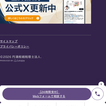
24時間オンライン受付
面談の予約はこちら
サイトマップ
＼登録で無料プレゼント／
プライバシーポリシー
LINE友だち追加
©2026 円満相続税理士法人.
お急ぎの方は電話で面談予約
0120-80-2929
9:00～18:00 (土日祝日除く)
プライバシーポリシー
サイトマップ
採用サイト
お知らせ
【24時間受付】
Webフォームで相談する