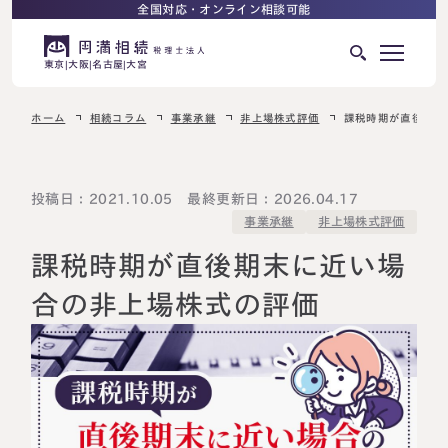
全国対応・オンライン相談可能
東京
大阪
名古屋
大宮
ホーム
相続コラム
事業承継
非上場株式評価
課税時期が直後期末
はじめての相続でお困りの方へ
サービス紹介
相続ロードマップ
投稿日：2021.10.05 最終更新日：2026.04.17
非上場株式評価
事業承継
相続が発生した方へ
はじめての方へ
課税時期が直後期末に近い場
相続税申告について
ご相談の流れ
合の非上場株式の評価
ご相談の流れ
選ばれる理由
料金表
よくある質問