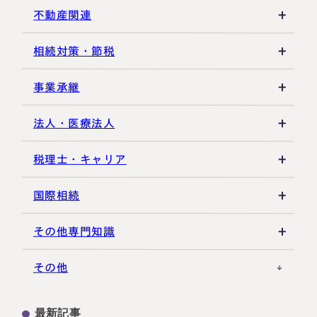
遺産分割
死亡届・届出関連
法定相続人・法定相続分
不動産関連
相続登記・名義変更
延納・物納
相続財産
建物・マンション評価
相続対策・節税
相続放棄・限定承認
特別縁故者
土地の評価
養子縁組・家族信託
事業承継
相続手続き全般
特別受益・寄与分
借地権・貸家
生命保険活用
非上場株式評価
法人・医療法人
その他不動産
小規模企業共済
自己株式・株式取得
社団法人
税理士・キャリア
不動産活用
種類株式・名義株
合同会社・持分会社
税理士選び・相談
国際相続
その他の相続対策
役員関連
医療法人
税理士試験
米国関連
その他専門知識
事業承継税制
税理士キャリア
海外不動産
事例紹介
その他
M&A・株式承継
採用・福利厚生
国際相続の基礎
プロ向け情報
最新記事