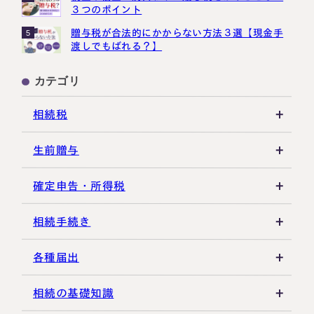
３つのポイント
贈与税が合法的にかからない方法３選【現金手
5
渡しでもばれる？】
カテゴリ
相続税
相続税の基礎知識
生前贈与
税務調査・申告実務
贈与税の基礎知識
確定申告・所得税
各種控除・特例
贈与の特例制度
譲渡所得
相続手続き
生前贈与
その他所得税
遺言書
各種届出
その他贈与関連
遺留分
税金の納付
相続の基礎知識