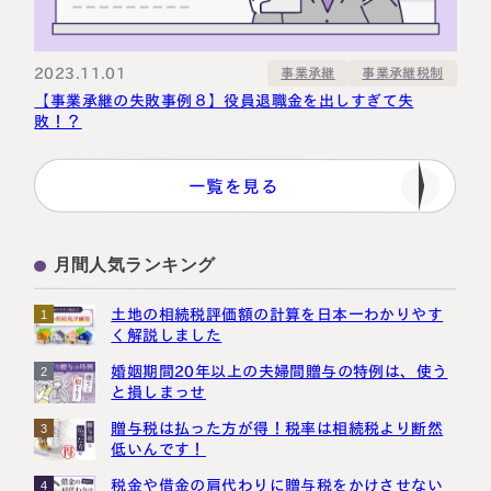
2023.11.01
事業承継税制
事業承継
【事業承継の失敗事例８】役員退職金を出しすぎて失
敗！？
一覧を見る
月間人気ランキング
土地の相続税評価額の計算を日本一わかりやす
1
く解説しました
婚姻期間20年以上の夫婦間贈与の特例は、使う
2
と損しまっせ
贈与税は払った方が得！税率は相続税より断然
3
低いんです！
税金や借金の肩代わりに贈与税をかけさせない
4