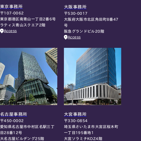
東京事務所
大阪事務所
〒107-0062
〒530-0017
東京都港区南青山一丁目2番6号
大阪府大阪市北区角田町8番47
ラティス青山スクエア2階
号
Access
阪急グランドビル20階
Access
名古屋事務所
大宮事務所
〒450-0002
〒330-0854
愛知県名古屋市中村区名駅三丁
埼玉県さいたま市大宮区桜木町
目28番12号
一丁目195番地1
大名古屋ビルヂング25階
大宮ソラミチKOZ4階