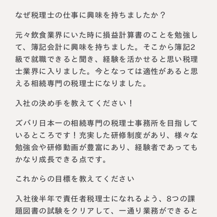
なぜ税理士の仕事に興味を持ちましたか？
元々飲食業界にいた時に損益計算書のことを勉強し
て、簿記会計に興味を持ちました。そこから簿記2
級で就職できると聞き、経験を活かせると思い税理
士業界に入りました。今となっては適性があると思
える相続専門の税理士になりました。
入社の決め手を教えてください！
ズバリ日本一の相続専門の税理士事務所を目指して
名古屋事務所
大宮事務所
いるところです！充実した研修制度があり、様々な
〒450-0002
〒330-0854
勉強会や研修動画が豊富にあり、経験者であっても
愛知県名古屋市中村区名駅三丁目28
埼玉県さいたま市大宮区桜木町一丁目
かなり成長できる点です。
番12号
195番地1
大名古屋ビルヂング25階
大宮ソラミチKOZ4階
Access
これからの目標を教えてください
Access
入社後半年で責任者税理士になれるよう、8つの課
題図書の試験をクリアして、一通り業務ができると