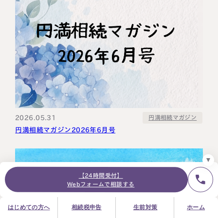
24時間オンライン受付
面談の予約はこちら
＼登録で無料プレゼント／
LINE友だち追加
お急ぎの方は電話で面談予約
2026.05.31
円満相続マガジン
0120-80-2929
円満相続マガジン2026年6月号
9:00～18:00 (土日祝日除く)
プライバシーポリシー
サイトマップ
採用サイト
お知らせ
【24時間受付】
Webフォームで相談する
はじめての方へ
相続税申告
生前対策
ホーム