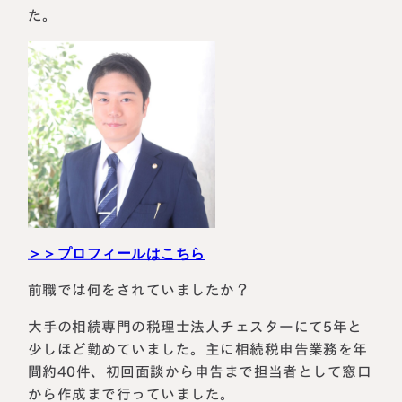
た。
税理士紹介
相続コラム
法人情報
セミナー
円満相続ちゃんねる
円満相続塾（受講生募集中）
＞＞プロフィールはこちら
東京事務所
〒107-0062
前職では何をされていましたか？
東京都港区南青山一丁目2番6号
ラティス青山スクエア2階
大阪事務所
Access
大手の相続専門の税理士法人チェスターにて5年と
〒530-0017
少しほど勤めていました。主に相続税申告業務を年
大阪府大阪市北区角田町8番47号
阪急グランドビル20階
間約40件、初回面談から申告まで担当者として窓口
Access
から作成まで行っていました。