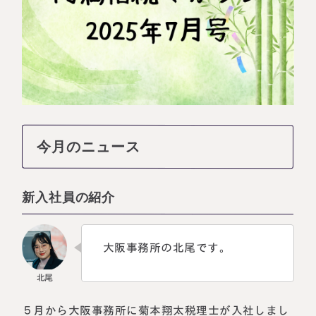
相続に備えたい方へ
相続を学ぶ
生前対策相談について
相続税試算について
料金表
選ばれる理由
今月のニュース
よくある質問
新入社員の紹介
お客様の声
大阪事務所の北尾です。
私たちについて
相続について学ぶ
選ばれる理由
５月から大阪事務所に菊本翔太税理士が入社しまし