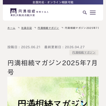
全国対応・オンライン相談可能
東京
大阪
名古屋
大宮
ホーム
社員日記
円満相続マガジン
円満相続マガジン2025年7月号
はじめての相続でお困りの方へ
サービス紹介
相続ロードマップ
投稿日：2025.06.21 最終更新日：2026.04.27
円満相続マガジン
相続が発生した方へ
はじめての方へ
円満相続マガジン2025年7月
相続税申告について
ご相談の流れ
号
ご相談の流れ
選ばれる理由
料金表
よくある質問