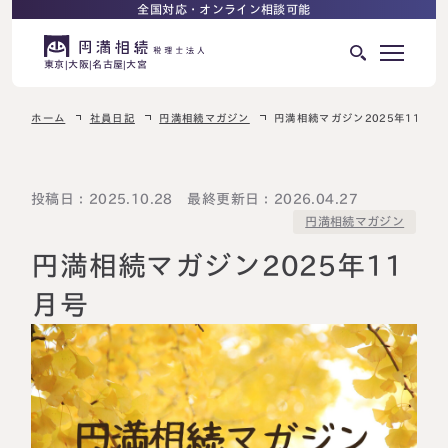
全国対応・オンライン相談可能
東京
大阪
名古屋
大宮
ホーム
社員日記
円満相続マガジン
円満相続マガジン2025年11月号
はじめての相続でお困りの方へ
サービス紹介
相続ロードマップ
投稿日：2025.10.28 最終更新日：2026.04.27
円満相続マガジン
相続が発生した方へ
はじめての方へ
円満相続マガジン2025年11
相続税申告について
ご相談の流れ
月号
ご相談の流れ
選ばれる理由
料金表
よくある質問