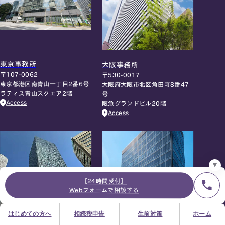
24時間オンライン受付
面談の予約はこちら
東京事務所
大阪事務所
〒107-0062
〒530-0017
＼登録で無料プレゼント／
東京都港区南青山一丁目2番6号
大阪府大阪市北区角田町8番47
LINE友だち追加
ラティス青山スクエア2階
号
Access
阪急グランドビル20階
お急ぎの方は電話で面談予約
Access
0120-80-2929
9:00～18:00 (土日祝日除く)
プライバシーポリシー
サイトマップ
採用サイト
お知らせ
【24時間受付】
Webフォームで相談する
はじめての方へ
相続税申告
生前対策
ホーム