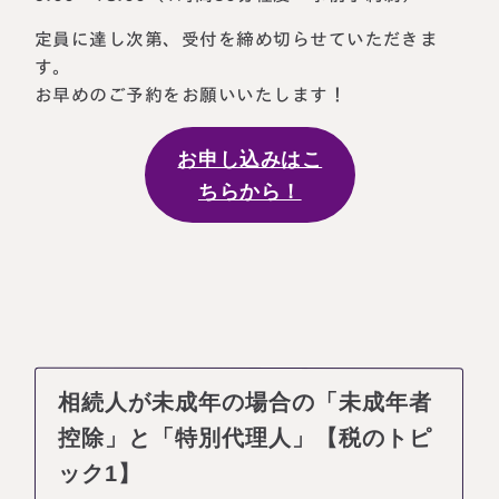
定員に達し次第、受付を締め切らせていただきま
す。
お早めのご予約をお願いいたします！
お申し込みはこ
ちらから！
名古屋事務所
大宮事務所
〒450-0002
〒330-0854
愛知県名古屋市中村区名駅三丁目28
埼玉県さいたま市大宮区桜木町一丁目
番12号
195番地1
大名古屋ビルヂング25階
大宮ソラミチKOZ4階
相続人が未成年の場合の「未成年者
Access
Access
控除」と「特別代理人」【税のトピ
ック1】