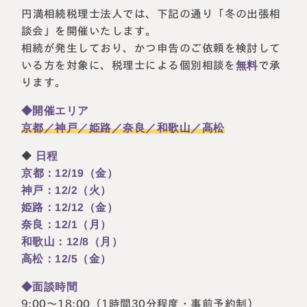
円満相続税理士法人では、下記の通り「冬の出張相
税理士紹介
相続コラム
談会」を開催いたします。
相続が発生しており、かつ申告のご依頼を検討して
法人情報
セミナー
いる方を対象に、税理士による個別相談を
無料
で承
ります。
円満相続ちゃんねる
◆開催エリア
京都／神戸／姫路／奈良／和歌山／高松
円満相続塾（受講生募集中）
◆
日程
京都：12/19（金）
神戸：12/2（火）
東京事務所
姫路：12/12（金）
〒107-0062
東京都港区南青山一丁目2番6号
奈良：12/1（月）
ラティス青山スクエア2階
和歌山：12/8（月）
大阪事務所
Access
〒530-0017
高松：12/5（金）
大阪府大阪市北区角田町8番47号
阪急グランドビル20階
◆面談時間
Access
9:00〜18:00（1時間30分程度・事前予約制）