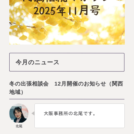
相続に備えたい方へ
相続を学ぶ
生前対策相談について
相続税試算について
料金表
選ばれる理由
今月のニュース
よくある質問
冬の出張相談会 12月開催のお知らせ（関西
お客様の声
地域）
私たちについて
大阪事務所の北尾です。
相続について学ぶ
選ばれる理由