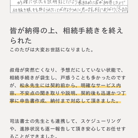
相続に備えたい方へ
相続を学ぶ
生前対策相談について
相続税試算について
皆が納得の上、相続手続きを終え
られた
料金表
このたびは大変お世話になりました。
選ばれる理由
叔母が突然亡くなり、予想だにしていない状能で、
相続手続きが袋生し、戸惑うことも多かったのです
よくある質問
が、
松永先生には契約前から、明確なサービス内
容、不安点の聞き取りや説明、契約後も迅速かつ丁
お客様の声
寧に申告書作成、納付まで対応して頂きました。
私たちについて
司法書士の先生とも連携して、スケジューリング
相続について学ぶ
や、進捗状況も逐一報告して頂き安心してお任せす
選ばれる理由
ることができました。