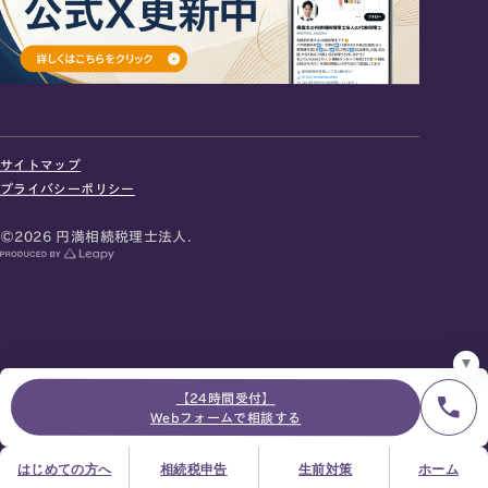
24時間オンライン受付
面談の予約はこちら
サイトマップ
＼登録で無料プレゼント／
プライバシーポリシー
LINE友だち追加
©2026 円満相続税理士法人.
お急ぎの方は電話で面談予約
0120-80-2929
9:00～18:00 (土日祝日除く)
プライバシーポリシー
サイトマップ
採用サイト
お知らせ
【24時間受付】
Webフォームで相談する
はじめての方へ
相続税申告
生前対策
ホーム