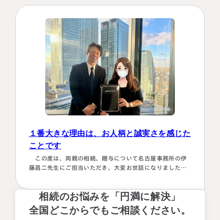
なります。自分では最終的にどの数字が使えるのか分から
ず、届いた書類を全部加藤先生へメールで送ってまとめあ
げて頂きました。心配で同じこと…
１番大きな理由は、お人柄と誠実さを感じた
ことです
この度は、両親の相続、贈与について名古屋事務所の伊
藤昌二先生にご担当いただき、大変お世話になりました。
〈満足度の理由について〉 ①１番大きな理由は、お人柄と
誠実さを感じたことです。 それぞれの相続人に対してニ
相続のお悩みを「円満に解決」
ュートラルでした。 ②丁寧なご対応とわかりやすい説明で
した。 素人がわかりやすいように、わかるまで何度も教
全国どこからでもご相談ください。
えて下さいました。 ③お人柄と同様に、専門家として全面