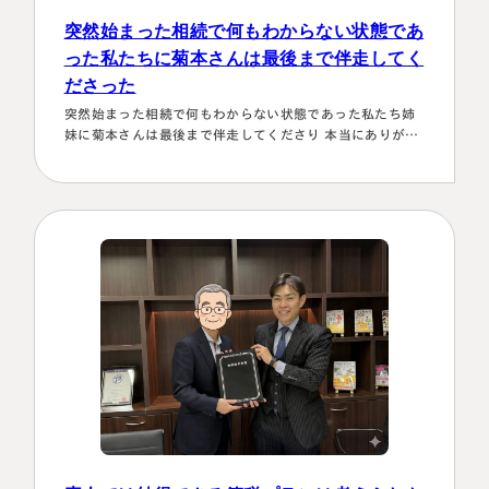
突然始まった相続で何もわからない状態であ
った私たちに菊本さんは最後まで伴走してく
ださった
突然始まった相続で何もわからない状態であった私たち姉
妹に菊本さんは最後まで伴走してくださり 本当にありがた
かったです。東京に住む私達にとってはじめは大阪は遠い
存在 でしたが、週1度は東京事務所に来ておられるという
ことで、 私たちの都合に合わせて面談してくださり、はじ
めの心配は杞憂となりました。 途中分からないことはメー
ルでも電話 すぐに教えてくださり、無事納税を済ませるこ
とができほっとしていま…