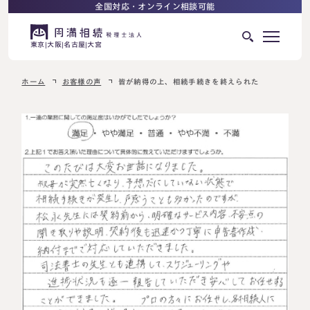
全国対応・オンライン相談可能
東京
大阪
名古屋
大宮
ホーム
お客様の声
皆が納得の上、相続手続きを終えられた
はじめての相続でお困りの方へ
サービス紹介
相続ロードマップ
相続が発生した方へ
はじめての方へ
相続税申告について
ご相談の流れ
ご相談の流れ
選ばれる理由
料金表
よくある質問