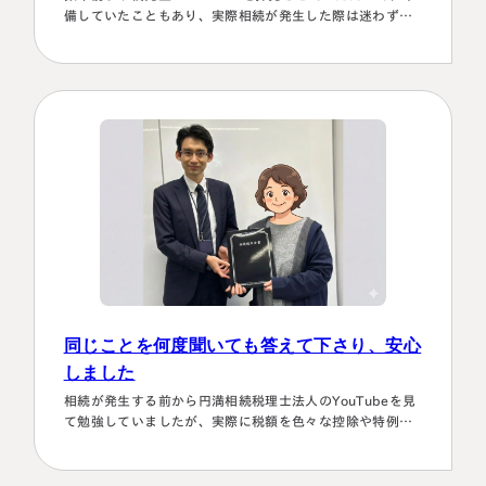
備していたこともあり、実際相続が発生した際は迷わず相
談に伺いました。桑田先生は、私どもの相談事には、すべ
て対応していただき、それも素早いことに感謝しました。
また2次対策も含めた提案をしてもらい満足しております。
有り難うございました。
同じことを何度聞いても答えて下さり、安心
しました
相続が発生する前から円満相続税理士法人のYouTubeを見
て勉強していましたが、実際に税額を色々な控除や特例を
駆使して計算していくのは非常に困難で早々に先生にお願
いしようと判断しました。相続発生後、保険会社、銀行、
市役所等と似たような書類のやりとりを何度もすることに