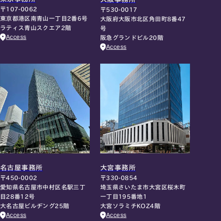
〒107-0062
〒530-0017
東京都港区南青山一丁目2番6号
大阪府大阪市北区角田町8番47
ラティス青山スクエア2階
号
Access
阪急グランドビル20階
Access
名古屋事務所
大宮事務所
〒450-0002
〒330-0854
愛知県名古屋市中村区名駅三丁
埼玉県さいたま市大宮区桜木町
目28番12号
一丁目195番地1
大名古屋ビルヂング25階
大宮ソラミチKOZ4階
Access
Access