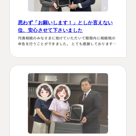
思わず「お願いします！」としか言えない
位、安心させて下さいました
円満相続のみなさまに助けていただいて期限内に相続税の
申告を行うことができました。 とても感謝しております。
～具体的理由～👌「税務調査が万が一生じた場合にはしっ
かり対応します！！」と、少しの躊躇もなく、一切のガー
ド文言も言わすに、まっすぐこちらの目をしっかり見て言
ってくださり、 税金はこの方にすべておまかせするしかな
い！！と、私も思わず「お願いします！」としか言えない
位、安心…
名古屋事務所
大宮事務所
〒450-0002
〒330-0854
愛知県名古屋市中村区名駅三丁目28
埼玉県さいたま市大宮区桜木町一丁目
番12号
195番地1
大名古屋ビルヂング25階
大宮ソラミチKOZ4階
Access
Access