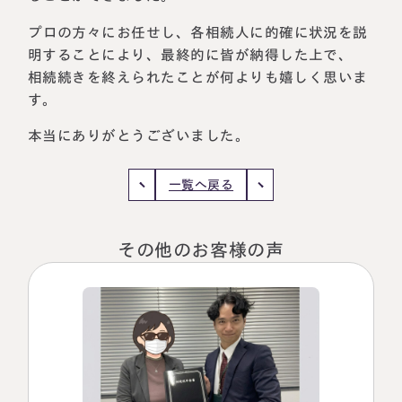
税理士紹介
相続コラム
プロの方々にお任せし、各相続人に的確に状況を説
明することにより、最終的に皆が納得した上で、
法人情報
セミナー
相続続きを終えられたことが何よりも嬉しく思いま
す。
円満相続ちゃんねる
本当にありがとうございました。
円満相続塾（受講生募集中）
一覧へ戻る
その他のお客様の声
東京事務所
〒107-0062
東京都港区南青山一丁目2番6号
ラティス青山スクエア2階
大阪事務所
Access
〒530-0017
大阪府大阪市北区角田町8番47号
阪急グランドビル20階
Access