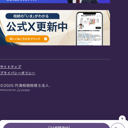
24時間オンライン受付
面談の予約はこちら
サイトマップ
＼登録で無料プレゼント／
プライバシーポリシー
LINE友だち追加
©2026 円満相続税理士法人.
お急ぎの方は電話で面談予約
0120-80-2929
9:00～18:00 (土日祝日除く)
プライバシーポリシー
サイトマップ
採用サイト
お知らせ
【24時間受付】