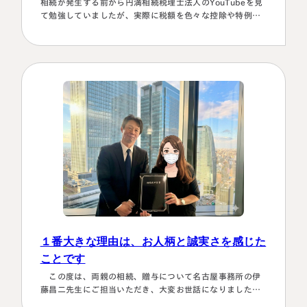
相続が発生する前から円満相続税理士法人のYouTubeを見
て勉強していましたが、実際に税額を色々な控除や特例を
駆使して計算していくのは非常に困難で早々に先生にお願
いしようと判断しました。相続発生後、保険会社、銀行、
市役所等と似たような書類のやりとりを何度もすることに
なります。自分では最終的にどの数字が使えるのか分から
ず、届いた書類を全部加藤先生へメールで送ってまとめあ
げて頂きました。心配で同じこと…
１番大きな理由は、お人柄と誠実さを感じた
ことです
この度は、両親の相続、贈与について名古屋事務所の伊
藤昌二先生にご担当いただき、大変お世話になりました。
〈満足度の理由について〉 ①１番大きな理由は、お人柄と