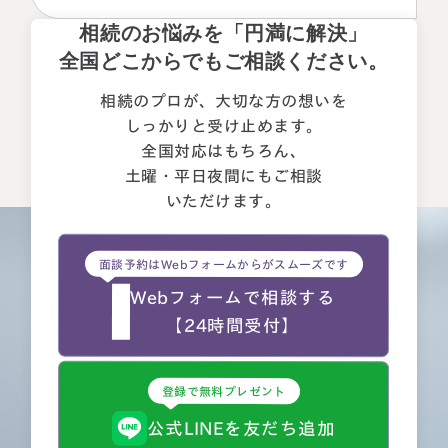
誠実さを感じたことです。 それぞれの相続人に対してニ
相続のお悩みを「円満に解決」
ュートラルでした。 ②丁寧なご対応とわかりやすい説明で
した。 素人がわかりやすいように、わかるまで何度も教
全国どこからでもご相談ください。
えて下さいました。 ③お人柄と同様に、専門家として全面
的に頼れる能力とスキルが…
相続のプロが、大切な方の想いを
しっかりと受け止めます。
全国対応はもちろん、
土曜・平日夜間にもご相談
いただけます。
面談予約はWebフォームからがスムーズです
Webフォームで相談する
【24時間受付】
登録で無料プレゼント
公式LINEを友だち追加