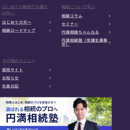
はじめての相続でお困り
相続について学ぶ
の方へ
相続コラム
はじめての方へ
セミナー
相続ロードマップ
円満相続ちゃんねる
円満相続塾（受講生募集
中）
その他のメニュー
採用サイト
お知らせ
社員日記