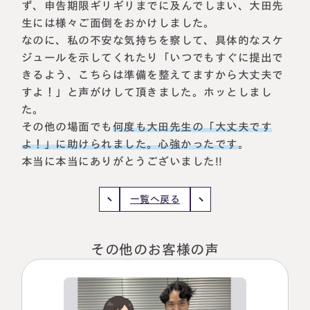
ず、申告期限ギリギリまでに及んでしまい、大田先
税理士紹介
相続コラム
生には様々ご面倒をおかけしました。
なのに、私の不安な気持ちを察して、具体的なスケ
法人情報
セミナー
ジュールを示してくれたり「いつでもすぐに提出で
きるよう、こちらは準備を整えてますから大丈夫で
すよ！」と声がけして頂きました。ホッとしまし
円満相続ちゃんねる
た。
その他の場面でも
何度も大田先生の「大丈夫です
円満相続塾（受講生募集中）
よ！」に助けられました。心強かったです
。
本当に本当にありがとうございました!!
東京事務所
一覧へ戻る
〒107-0062
東京都港区南青山一丁目2番6号
ラティス青山スクエア2階
大阪事務所
その他のお客様の声
Access
〒530-0017
大阪府大阪市北区角田町8番47号
阪急グランドビル20階
Access