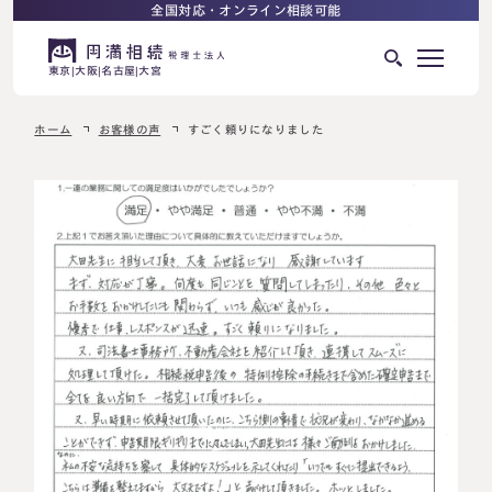
全国対応・オンライン相談可能
東京
大阪
名古屋
大宮
ホーム
お客様の声
すごく頼りになりました
はじめての相続でお困りの方へ
サービス紹介
相続ロードマップ
相続が発生した方へ
はじめての方へ
相続税申告について
ご相談の流れ
ご相談の流れ
選ばれる理由
料金表
よくある質問