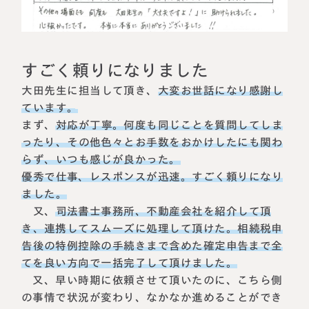
相続に備えたい方へ
相続を学ぶ
生前対策相談について
相続税試算について
すごく頼りになりました
大田先生に担当して頂き、
大変お世話になり感謝し
料金表
ています。
まず、
対応が丁寧。何度も同じことを質問してしま
選ばれる理由
ったり、その他色々とお手数をおかけしたにも関わ
らず、いつも感じが良かった。
よくある質問
優秀で仕事、レスポンスが迅速。すごく頼りになり
ました。
お客様の声
又、
司法書士事務所、不動産会社を紹介して頂
き、連携してスムーズに処理して頂けた。相続税申
告後の特例控除の手続きまで含めた確定申告まで全
私たちについて
てを良い方向で一括完了して頂けました。
又、早い時期に依頼させて頂いたのに、こちら側
相続について学ぶ
選ばれる理由
の事情で状況が変わり、なかなか進めることができ