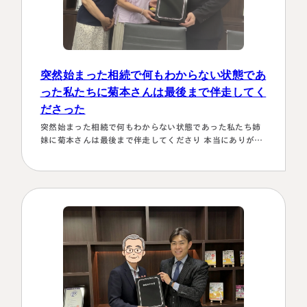
突然始まった相続で何もわからない状態であ
った私たちに菊本さんは最後まで伴走してく
ださった
突然始まった相続で何もわからない状態であった私たち姉
妹に菊本さんは最後まで伴走してくださり 本当にありがた
かったです。東京に住む私達にとってはじめは大阪は遠い
存在 でしたが、週1度は東京事務所に来ておられるという
ことで、 私たちの都合に合わせて面談してくださり、はじ
めの心配は杞憂となりました。 途中分からないことはメー
ルでも電話 すぐに教えてくださり、無事納税を済ませるこ
とができほっとしていま…