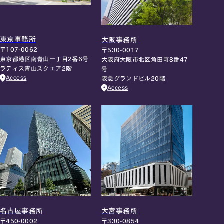
東京事務所
大阪事務所
〒107-0062
〒530-0017
東京都港区南青山一丁目2番6号
大阪府大阪市北区角田町8番47
ラティス青山スクエア2階
号
Access
阪急グランドビル20階
Access
名古屋事務所
大宮事務所
〒450-0002
〒330-0854