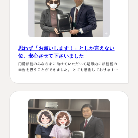
思わず「お願いします！」としか言えない
位、安心させて下さいました
円満相続のみなさまに助けていただいて期限内に相続税の
申告を行うことができました。 とても感謝しております。
～具体的理由～👌「税務調査が万が一生じた場合にはしっ
かり対応します！！」と、少しの躊躇もなく、一切のガー
名古屋事務所
大宮事務所
ド文言も言わすに、まっすぐこちらの目をしっかり見て言
〒450-0002
〒330-0854
ってくださり、 税金はこの方にすべておまかせするしかな
愛知県名古屋市中村区名駅三丁目28
埼玉県さいたま市大宮区桜木町一丁目
い！！と、私も思わず「お願いします！」としか言えない
番12号
195番地1
位、安心…
大名古屋ビルヂング25階
大宮ソラミチKOZ4階
Access
Access