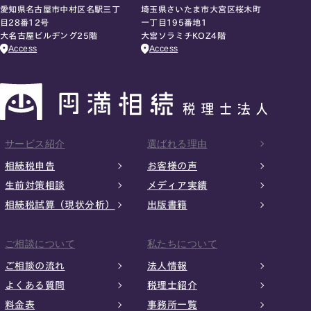
愛知県名古屋市中村区名駅三丁
埼玉県さいたま市大宮区桜木町
目28番12号
一丁目195番地1
大名古屋ビルヂング25階
大宮ソラミチKOZ4階
Access
Access
サービス紹介
選ばれる理由
相続税申告
お客様の声
生前対策相談
メディア実績
相続税試算（現状分析）
出版書籍
ご相談について
私たちについて
ご相談の流れ
法人情報
よくある質問
税理士紹介
料金表
事務所一覧