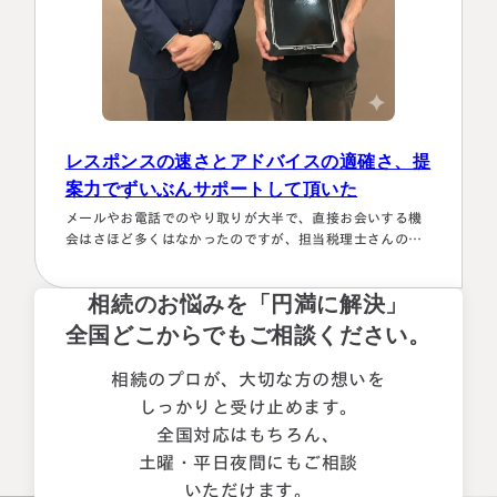
レスポンスの速さとアドバイスの適確さ、提
案力でずいぶんサポートして頂いた
メールやお電話でのやり取りが大半で、直接お会いする機
会はさほど多くはなかったのですが、担当税理士さんのレ
スポンスの速さとアドバイスの適確さ、提案力でずいぶん
サポートして頂き、なんとか無事に相続税の申告を終える
相続のお悩みを「円満に解決」
事ができました。 短い期間でまとめざるを得なかった分割
協議も、相続人それぞれの事情や気持ちをふまえつつ辛抱
全国どこからでもご相談ください。
強くお付き合いいただいたおかげで、相続人全員に不満が
残らない形で良い相続ができ…
相続のプロが、大切な方の想いを
しっかりと受け止めます。
全国対応はもちろん、
土曜・平日夜間にもご相談
いただけます。