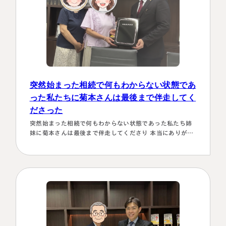
突然始まった相続で何もわからない状態であ
った私たちに菊本さんは最後まで伴走してく
ださった
突然始まった相続で何もわからない状態であった私たち姉
妹に菊本さんは最後まで伴走してくださり 本当にありがた
かったです。東京に住む私達にとってはじめは大阪は遠い
存在 でしたが、週1度は東京事務所に来ておられるという
ことで、 私たちの都合に合わせて面談してくださり、はじ
めの心配は杞憂となりました。 途中分からないことはメー
ルでも電話 すぐに教えてくださり、無事納税を済ませるこ
とができほっとしていま…