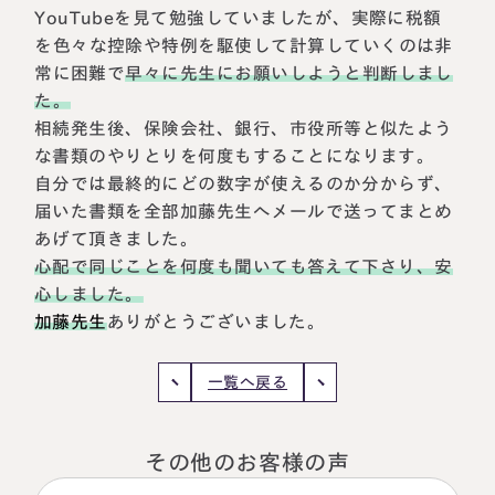
YouTubeを見て勉強していましたが、実際に税額
税理士紹介
相続コラム
を色々な控除や特例を駆使して計算していくのは非
常に困難で
早々に先生にお願いしようと判断しまし
法人情報
セミナー
た。
相続発生後、保険会社、銀行、市役所等と似たよう
円満相続ちゃんねる
な書類のやりとりを何度もすることになります。
自分では最終的にどの数字が使えるのか分からず、
円満相続塾（受講生募集中）
届いた書類を全部加藤先生へメールで送ってまとめ
あげて頂きました。
心配で同じことを何度も聞いても答えて下さり、安
心しました。
東京事務所
加藤先生
ありがとうございました。
〒107-0062
東京都港区南青山一丁目2番6号
ラティス青山スクエア2階
一覧へ戻る
大阪事務所
Access
〒530-0017
大阪府大阪市北区角田町8番47号
阪急グランドビル20階
その他のお客様の声
Access