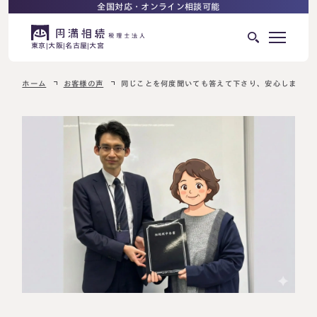
全国対応・オンライン相談可能
東京
大阪
名古屋
大宮
ホーム
お客様の声
同じことを何度聞いても答えて下さり、安心しました
はじめての相続でお困りの方へ
サービス紹介
相続ロードマップ
相続が発生した方へ
はじめての方へ
相続税申告について
ご相談の流れ
ご相談の流れ
選ばれる理由
料金表
よくある質問