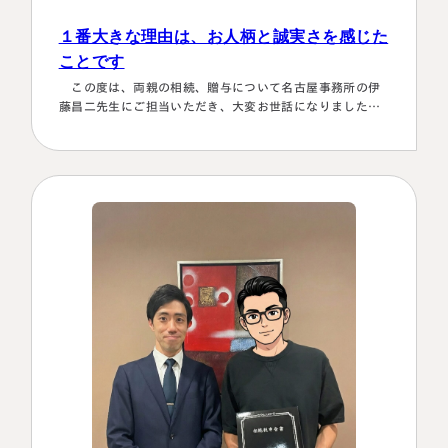
１番大きな理由は、お人柄と誠実さを感じた
ことです
この度は、両親の相続、贈与について名古屋事務所の伊
藤昌二先生にご担当いただき、大変お世話になりました。
〈満足度の理由について〉 ①１番大きな理由は、お人柄と
誠実さを感じたことです。 それぞれの相続人に対してニ
ュートラルでした。 ②丁寧なご対応とわかりやすい説明で
した。 素人がわかりやすいように、わかるまで何度も教
えて下さいました。 ③お人柄と同様に、専門家として全面
的に頼れる能力とスキルが…