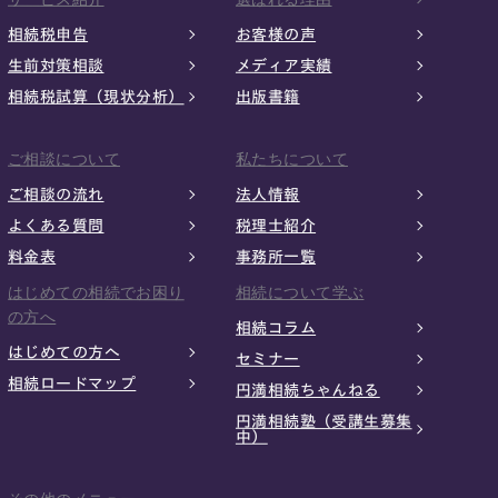
相続税申告
お客様の声
生前対策相談
メディア実績
相続税試算（現状分析）
出版書籍
ご相談について
私たちについて
ご相談の流れ
法人情報
よくある質問
税理士紹介
料金表
事務所一覧
はじめての相続でお困り
相続について学ぶ
の方へ
相続コラム
はじめての方へ
セミナー
相続ロードマップ
円満相続ちゃんねる
円満相続塾（受講生募集
中）