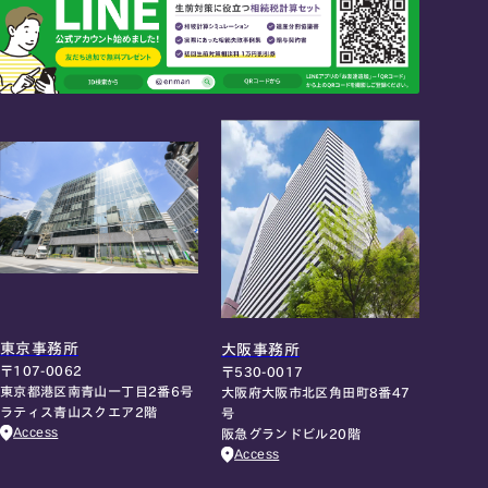
東京事務所
大阪事務所
〒107-0062
〒530-0017
東京都港区南青山一丁目2番6号
大阪府大阪市北区角田町8番47
ラティス青山スクエア2階
号
Access
阪急グランドビル20階
Access