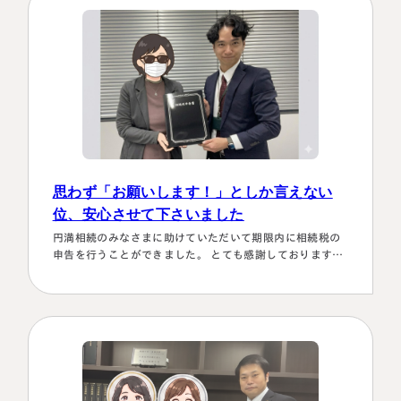
思わず「お願いします！」としか言えない
位、安心させて下さいました
円満相続のみなさまに助けていただいて期限内に相続税の
名古屋事務所
大宮事務所
申告を行うことができました。 とても感謝しております。
〒450-0002
〒330-0854
～具体的理由～👌「税務調査が万が一生じた場合にはしっ
愛知県名古屋市中村区名駅三丁目28
埼玉県さいたま市大宮区桜木町一丁目
かり対応します！！」と、少しの躊躇もなく、一切のガー
番12号
195番地1
ド文言も言わすに、まっすぐこちらの目をしっかり見て言
大名古屋ビルヂング25階
大宮ソラミチKOZ4階
ってくださり、 税金はこの方にすべておまかせするしかな
Access
Access
い！！と、私も思わず「お願いします！」としか言えない
位、安心…