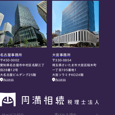
名古屋事務所
大宮事務所
〒450-0002
〒330-0854
愛知県名古屋市中村区名駅三丁
埼玉県さいたま市大宮区桜木町
目28番12号
一丁目195番地1
大名古屋ビルヂング25階
大宮ソラミチKOZ4階
Access
Access
サービス紹介
選ばれる理由