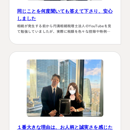
同じことを何度聞いても答えて下さり、安心
しました
相続が発生する前から円満相続税理士法人のYouTubeを見
て勉強していましたが、実際に税額を色々な控除や特例を
駆使して計算していくのは非常に困難で早々に先生にお願
いしようと判断しました。相続発生後、保険会社、銀行、
市役所等と似たような書類のやりとりを何度もすることに
なります。自分では最終的にどの数字が使えるのか分から
ず、届いた書類を全部加藤先生へメールで送ってまとめあ
げて頂きました。心配で同じこと…
１番大きな理由は、お人柄と誠実さを感じた