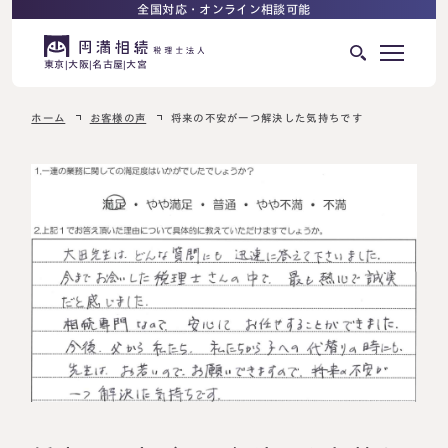
全国対応・オンライン相談可能
東京
大阪
名古屋
大宮
ホーム
お客様の声
将来の不安が一つ解決した気持ちです
はじめての相続でお困りの方へ
サービス紹介
相続ロードマップ
相続が発生した方へ
はじめての方へ
相続税申告について
ご相談の流れ
ご相談の流れ
選ばれる理由
料金表
よくある質問