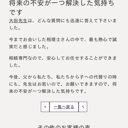
相続に備えたい方へ
相続を学ぶ
将来の不安が一つ解決した気持ち
です
生前対策相談について
大田先生
は、
どんな質問にも迅速に答えて下さいま
相続税試算について
した
。
料金表
今までお会いした税理士さんの中で、最も熱心で誠
実だと感じました
。
選ばれる理由
相続専門なので、安心してお任せすることができま
した
。
よくある質問
今後、父から私たち、私たちから子への代替りの時
にも、先生はお若いので、お願いできますので、
将
お客様の声
来の不安が一つ解決した気持ちです
。
私たちについて
一覧へ戻る
相続について学ぶ
選ばれる理由
その他のお客様の声