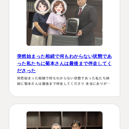
突然始まった相続で何もわからない状態であ
った私たちに菊本さんは最後まで伴走してく
ださった
名古屋事務所
突然始まった相続で何もわからない状態であった私たち姉
大宮事務所
妹に菊本さんは最後まで伴走してくださり 本当にありがた
〒450-0002
〒330-0854
かったです。東京に住む私達にとってはじめは大阪は遠い
愛知県名古屋市中村区名駅三丁目28
埼玉県さいたま市大宮区桜木町一丁目
存在 でしたが、週1度は東京事務所に来ておられるという
番12号
195番地1
ことで、 私たちの都合に合わせて面談してくださり、はじ
大名古屋ビルヂング25階
大宮ソラミチKOZ4階
めの心配は杞憂となりました。 途中分からないことはメー
Access
Access
ルでも電話 すぐに教えてくださり、無事納税を済ませるこ
とができほっとしていま…