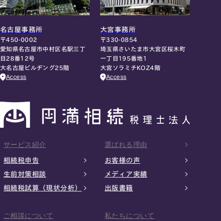
名古屋事務所
大宮事務所
〒450-0002
〒330-0854
愛知県名古屋市中村区名駅三丁
埼玉県さいたま市大宮区桜木町
目28番12号
一丁目195番地1
大名古屋ビルヂング25階
大宮ソラミチKOZ4階
Access
Access
サービス紹介
選ばれる理由
相続税申告
お客様の声
生前対策相談
メディア実績
相続税試算（現状分析）
出版書籍
ご相談について
私たちについて