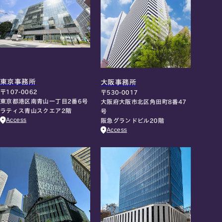
東京事務所
大阪事務所
〒107-0062
〒530-0017
東京都港区南青山一丁目2番6号
大阪府大阪市北区角田町8番47
ラティス青山スクエア2階
号
Access
阪急グランドビル20階
Access