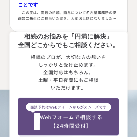
ことです
この度は、両親の相続、贈与について名古屋事務所の伊
藤昌二先生にご担当いただき、大変お世話になりました。
〈満足度の理由について〉 ①１番大きな理由は、お人柄と
誠実さを感じたことです。 それぞれの相続人に対してニ
相続のお悩みを「円満に解決」
ュートラルでした。 ②丁寧なご対応とわかりやすい説明で
した。 素人がわかりやすいように、わかるまで何度も教
全国どこからでもご相談ください。
えて下さいました。 ③お人柄と同様に、専門家として全面
的に頼れる能力とスキルが…
相続のプロが、大切な方の想いを
しっかりと受け止めます。
全国対応はもちろん、
土曜・平日夜間にもご相談
いただけます。
面談予約はWebフォームからがスムーズです
Webフォームで相談する
【24時間受付】