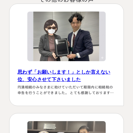
税理士紹介
相続コラム
法人情報
セミナー
円満相続ちゃんねる
円満相続塾（受講生募集中）
思わず「お願いします！」としか言えない
位、安心させて下さいました
東京事務所
円満相続のみなさまに助けていただいて期限内に相続税の
〒107-0062
申告を行うことができました。 とても感謝しております。
東京都港区南青山一丁目2番6号
～具体的理由～👌「税務調査が万が一生じた場合にはしっ
ラティス青山スクエア2階
かり対応します！！」と、少しの躊躇もなく、一切のガー
大阪事務所
Access
ド文言も言わすに、まっすぐこちらの目をしっかり見て言
〒530-0017
ってくださり、 税金はこの方にすべておまかせするしかな
大阪府大阪市北区角田町8番47号
い！！と、私も思わず「お願いします！」としか言えない
阪急グランドビル20階
位、安心…
Access