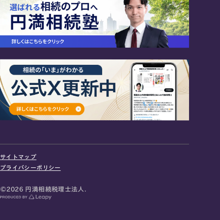
24時間オンライン受付
面談の予約はこちら
サイトマップ
＼登録で無料プレゼント／
プライバシーポリシー
LINE友だち追加
©2026 円満相続税理士法人.
お急ぎの方は電話で面談予約
0120-80-2929
9:00～18:00 (土日祝日除く)