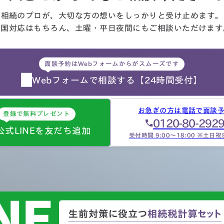
社、銀行、市役所等と似たよ
相続のプロが、大切な方の想いを
しっかりと受け止めます。
な書類のやりとりを何度もす
全国対応はもちろん、
土曜・平日夜間にもご相談
いただけます
ことになります。自分では最
的にどの数字が使えるのか分
らず、届いた書類を全部加藤
面談予約はWebフォームからがスムーズです
生へメールで送ってまとめあ
て頂きました。心配で同じこ
Webフォームで相談する
【24時間受付】
…
お急ぎの方は電話で面談
登録で無料プレゼント
0120-80-292
公式LINEを友だち追加
受付時間 9:00～18:00 ※土日