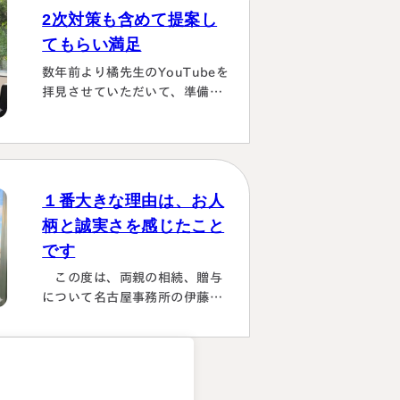
が、週1度は東京事務所に来て
2次対策も含めて提案し
おられるということで、 私たち
てもらい満足
の都合に合わせて面談してくだ
さり、はじめの心配は杞憂とな
数年前より橘先生のYouTubeを
りました。 途中分からないこと
拝見させていただいて、準備し
はメールでも電話 すぐに教えて
ていたこともあり、実際相続が
くださり、無事納税を済ませる
発生した際は迷わず相談に伺い
ことができほっとしていま…
ました。桑田先生は、私どもの
相談事には、すべて対応してい
ただき、それも素早いことに感
１番大きな理由は、お人
謝しました。また2次対策も含
柄と誠実さを感じたこと
めた提案をしてもらい満足して
です
おります。有り難うございまし
た。
この度は、両親の相続、贈与
について名古屋事務所の伊藤昌
二先生にご担当いただき、大変
お世話になりました。 〈満足度
の理由について〉 ①１番大きな
理由は、お人柄と誠実さを感じ
。
たことです。 それぞれの相続