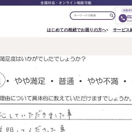
全国対応・オンライン相談可能
お急ぎ
01
9:
はじめての相続でお困りの方へ
サービス
選ばれる理由
税理士紹介
選ばれる理由
ご相談について
相続ロードマップ
はじめての方へ
相続が発生した方へ
相続コラム
セミナー
お客様の声
ご相談の流れ
相続税申告について
ご相談の流れ
料
東京事務所
メディア実績
よくある質問
選ばれる理由
よくある質問
円満相続塾（受講生募集中）
〒107-0062
出版書籍
料金表
東京都港区南青山一丁目2番6号
相続に備えたい方へ
ラティス青山スクエア2階
Access
生前対策相談について
相続税試算について
料
名古屋事務所
〒450-0002
はじめての相続でお困りの方へ
相続について学
愛知県名古屋市中村区名駅三丁目28番12号
大名古屋ビルヂング25階
はじめての方へ
相続コラム
Access
相続ロードマップ
セミナー
円満相続ちゃん