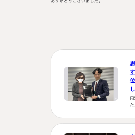
ありがとうございました。
円
た
を
も
理
じ