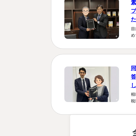
す
く
に
か
目
は
め
し
さ
「
い
な
る
た
相
税
強
を
計
早
断