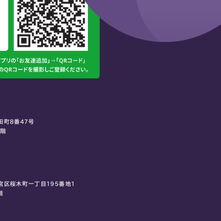
田町8番47号
0階
宮区桜木町一丁目195番地1
階