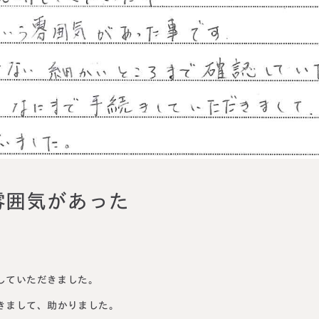
円満相続塾（受
面談予
お急ぎの方は電話で面談予約
0120-80-2929
LINE
9:00～18:00 (土日祝日除く)
雰囲気があった
。
していただきました
。
きまして、助かりました。