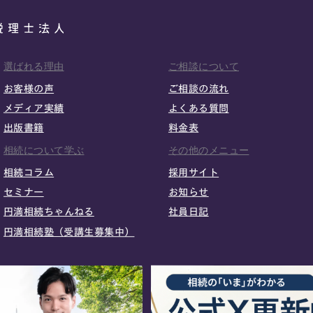
選ばれる理由
ご相談について
お客様の声
ご相談の流れ
メディア実績
よくある質問
出版書籍
料金表
相続について学ぶ
その他のメニュー
相続コラム
採用サイト
セミナー
お知らせ
円満相続ちゃんねる
社員日記
円満相続塾（受講生募集中）