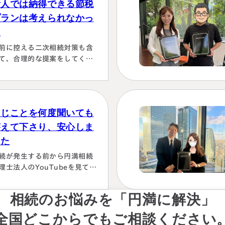
素人では納得できる節税
！！」と、少しの躊躇もな
、一切のガード文言も言わす
プランは考えられなかっ
、まっすぐこちらの目をしっ
た
り見て言ってくださり、 税金
前に控える二次相続対策も含
この方にすべておまかせする
て、合理的な提案をしてくだ
かない！！と、私も思わず
った。名義有価証券の取り扱
お願いします！」としか言え
も含めて、素人では納得でき
い位、安心…
節税プランは考えられなかっ
から。
同じことを何度聞いても
答えて下さり、安心しま
した
続が発生する前から円満相続
理士法人のYouTubeを見て勉
していましたが、実際に税額
色々な控除や特例を駆使して
相続のお悩みを「円満に解決」
算していくのは非常に困難で
々に先生にお願いしようと判
全国どこからでもご相談ください
しました。相続発生後、保険