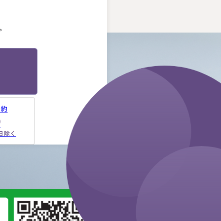
人に対してニュートラルでし
た。 ②丁寧なご対応とわかりや
。
すい説明でした。 素人がわか
りやすいように、わかるまで何
度も教えて下さいました。 ③お
人柄と同様に、専門家として全
面的に頼れる能力とスキルが…
予約
9
祝日除く