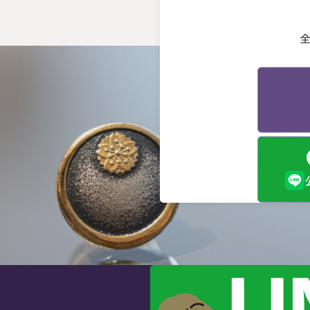
会
う
る
終
か
先
げ
と