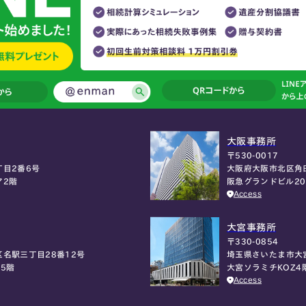
大阪事務所
〒530-0017
大阪府大阪市北区角
目2番6号
阪急グランドビル2
ア2階
Access
大宮事務所
〒330-0854
埼玉県さいたま市大
名駅三丁目28番12号
大宮ソラミチKOZ4
5階
Access