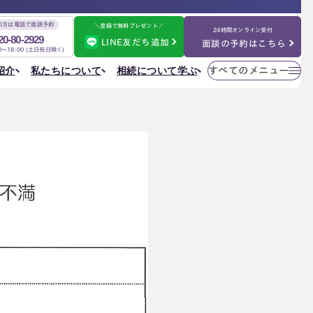
の方は電話で面談予約
＼登録で無料プレゼント／
24時間オンライン受付
20-80-2929
LINE友だち追加
面談の予約はこちら
00～18:00 (土日祝日除く)
メニューを
相続について学ぶ
私たちについて
紹介
すべてのメニュー
閉じる
法人情報
私たちについて
ご相談の流れ
選ばれる理由
円満相続ちゃんねる
税理士紹介
よくある質問
金表
事務所一覧
大阪事務所
相続を学ぶ
〒530-0017
東京事務所
お客様の声
大阪府大阪市北区角田町8番47号
大阪事務所
阪急グランドビル20階
Access
名古屋事務所
金表
大宮事務所
大宮事務所
〒330-0854
ぶ
その他のメニュー
埼玉県さいたま市大宮区桜木町一丁目195番地1
大宮ソラミチKOZ4階
採用サイト
Access
お知らせ
ねる
社員日記