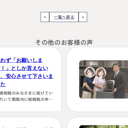
一覧へ戻る
その他のお客様の声
思わず「お願いしま
す！」としか言えない
位、安心させて下さいま
した
満相続のみなさまに助けてい
だいて期限内に相続税の申告
行うことができました。 とて
感謝しております。 ～具体的
由～👌「税務調査が万が一生
た場合にはしっかり対応しま