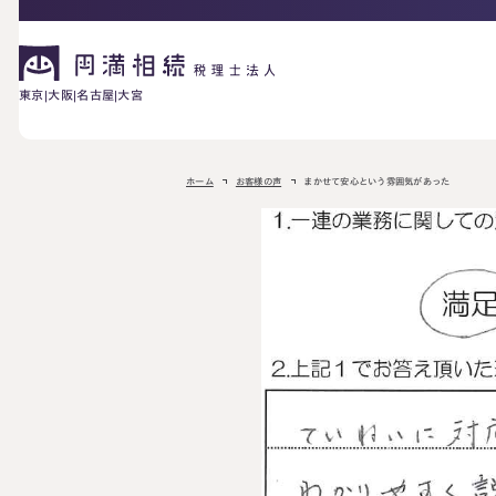
東京
大阪
名古屋
大宮
相続が発生した方へ
ホーム
お客様の声
まかせて安心という雰囲気があった
お困りの方へ
相続税申告に
ご相談の流れ
料金表
ついて
詳しく見る
相続に備えたい方へ
生前対策相談に
相続税試算につ