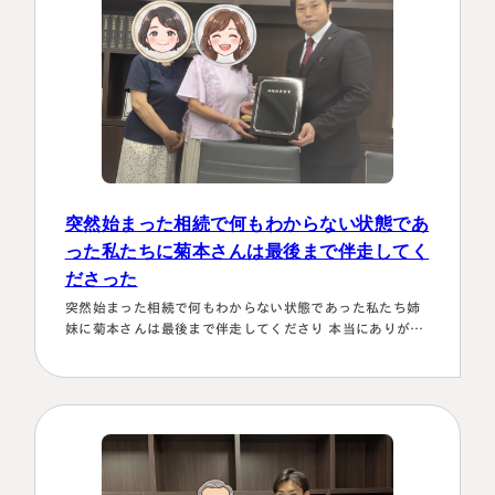
突然始まった相続で何もわからない状態であ
った私たちに菊本さんは最後まで伴走してく
ださった
名古屋事務所
大宮事務所
突然始まった相続で何もわからない状態であった私たち姉
〒450-0002
〒330-0854
妹に菊本さんは最後まで伴走してくださり 本当にありがた
愛知県名古屋市中村区名駅三丁目28
埼玉県さいたま市大宮区桜木町一丁目
かったです。東京に住む私達にとってはじめは大阪は遠い
番12号
195番地1
存在 でしたが、週1度は東京事務所に来ておられるという
大名古屋ビルヂング25階
大宮ソラミチKOZ4階
ことで、 私たちの都合に合わせて面談してくださり、はじ
Access
Access
めの心配は杞憂となりました。 途中分からないことはメー
ルでも電話 すぐに教えてくださり、無事納税を済ませるこ
とができほっとしていま…