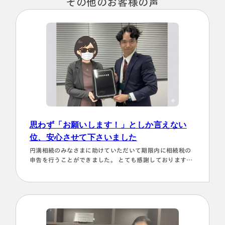
その他のお客様の声
税理士紹介
相続コラム
法人情報
セミナー
円満相続ちゃんねる
円満相続塾（受講生募集中）
思わず「お願いします！」としか言えない
位、安心させて下さいました
東京事務所
円満相続のみなさまに助けていただいて期限内に相続税の
〒107-0062
申告を行うことができました。 とても感謝しております。
東京都港区南青山一丁目2番6号
～具体的理由～👌「税務調査が万が一生じた場合にはしっ
ラティス青山スクエア2階
大阪事務所
かり対応します！！」と、少しの躊躇もなく、一切のガー
Access
〒530-0017
ド文言も言わすに、まっすぐこちらの目をしっかり見て言
大阪府大阪市北区角田町8番47号
ってくださり、 税金はこの方にすべておまかせするしかな
阪急グランドビル20階
い！！と、私も思わず「お願いします！」としか言えない
Access
位、安心…