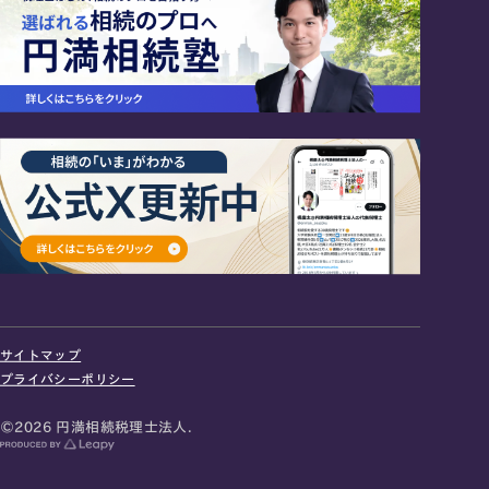
24時間オンライン受付
面談の予約はこちら
サイトマップ
＼登録で無料プレゼント／
プライバシーポリシー
LINE友だち追加
©2026 円満相続税理士法人.
お急ぎの方は電話で面談予約
0120-80-2929
9:00～18:00 (土日祝日除く)