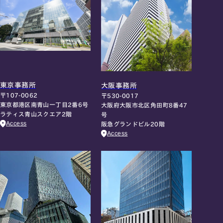
東京事務所
大阪事務所
〒107-0062
〒530-0017
東京都港区南青山一丁目2番6号
大阪府大阪市北区角田町8番47
ラティス青山スクエア2階
号
Access
阪急グランドビル20階
Access