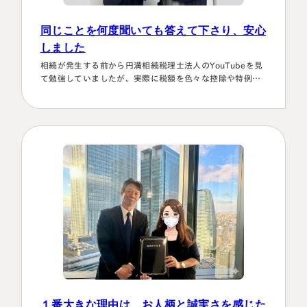
同じことを何度聞いても答えて下さり、安心
しました
相続が発生する前から円満相続税理士法人のYouTubeを見
て勉強していましたが、実際に税額を色々な控除や特例を
駆使して計算していくのは非常に困難で早々に先生にお願
いしようと判断しました。相続発生後、保険会社、銀行、
市役所等と似たような書類のやりとりを何度もすることに
なります。自分では最終的にどの数字が使えるのか分から
ず、届いた書類を全部加藤先生へメールで送ってまとめあ
げて頂きました。心配で同じこと…
１番大きな理由は、お人柄と誠実さを感じた