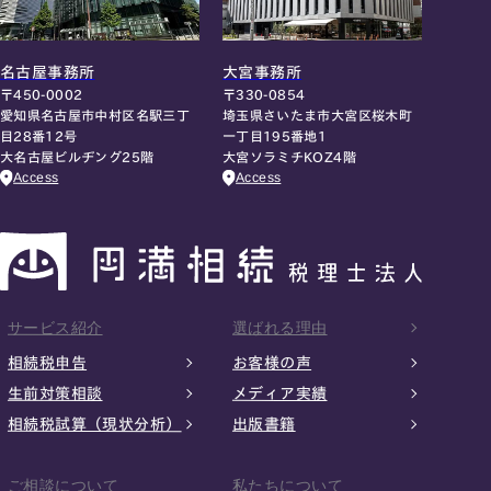
名古屋事務所
大宮事務所
〒450-0002
〒330-0854
愛知県名古屋市中村区名駅三丁
埼玉県さいたま市大宮区桜木町
目28番12号
一丁目195番地1
大名古屋ビルヂング25階
大宮ソラミチKOZ4階
Access
Access
サービス紹介
選ばれる理由
相続税申告
お客様の声
生前対策相談
メディア実績
相続税試算（現状分析）
出版書籍
ご相談について
私たちについて