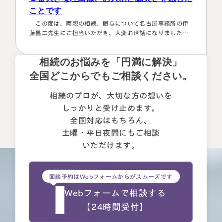
ことです
この度は、両親の相続、贈与について名古屋事務所の伊
藤昌二先生にご担当いただき、大変お世話になりました。
〈満足度の理由について〉 ①１番大きな理由は、お人柄と
誠実さを感じたことです。 それぞれの相続人に対してニ
相続のお悩みを「円満に解決」
ュートラルでした。 ②丁寧なご対応とわかりやすい説明で
した。 素人がわかりやすいように、わかるまで何度も教
全国どこからでもご相談ください。
えて下さいました。 ③お人柄と同様に、専門家として全面
的に頼れる能力とスキルが…
相続のプロが、大切な方の想いを
しっかりと受け止めます。
全国対応はもちろん、
土曜・平日夜間にもご相談
いただけます。
面談予約はWebフォームからがスムーズです
Webフォームで相談する
【24時間受付】