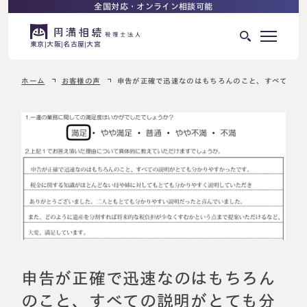
全国対応・オンライン相談可能
東京
大阪
名古屋
大宮
ホーム
お客様の声
申告が正確で迅速なのはもちろんのこと、すべての説
はじめての相続でお困りの方へ
サービス紹介
相続ロードマップ
相続が発生した方へ
はじめての方へ
相続税申告について
ご相談の流れ
ご相談の流れ
選ばれる理由
料金表
よくある質問
申告が正確で迅速なのはもちろん
のこと、すべての説明がとても分