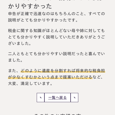
相続に備えたい方へ
相続を学ぶ
かりやすかった
生前対策相談について
申告が正確で迅速なのはもちろんのこと、すべての
説明がとても分かりやすかったです。
相続税試算について
税金に関する知識がほとんどない母や姉に対しても
料金表
とても分かりやすく説明していただきありがとうご
ざいました。
選ばれる理由
二人ともとても分かりやすい説明だったと喜んでい
ました。
よくある質問
また、
どのように遺産を分割すれば将来的な税負担
が少なくすむかという点まで提案いただける
など、
お客様の声
大変、満足しています。
私たちについて
一覧へ戻る
相続について学ぶ
選ばれる理由