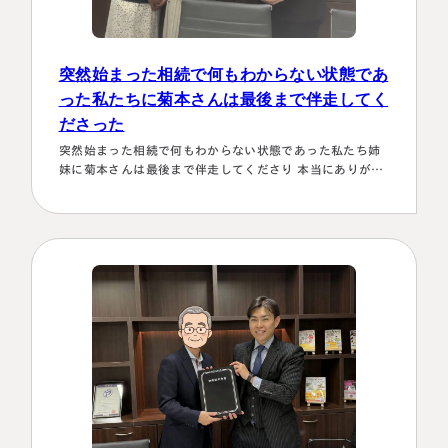
突然始まった相続で何もわからない状態であ
った私たちに菊本さんは最後まで伴走してく
ださった
突然始まった相続で何もわからない状態であった私たち姉
妹に菊本さんは最後まで伴走してくださり 本当にありがた
かったです。東京に住む私達にとってはじめは大阪は遠い
存在 でしたが、週1度は東京事務所に来ておられるという
ことで、 私たちの都合に合わせて面談してくださり、はじ
めの心配は杞憂となりました。 途中分からないことはメー
ルでも電話 すぐに教えてくださり、無事納税を済ませるこ
とができほっとしていま…