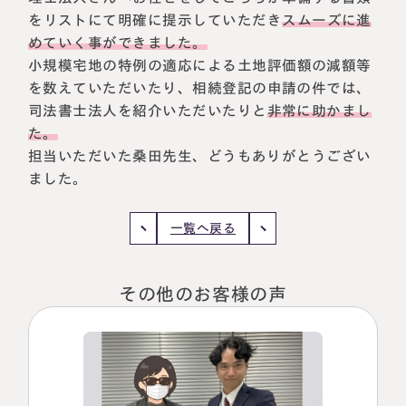
をリストにて明確に提示していただき
スムーズに進
税理士紹介
相続コラム
めていく事ができました。
小規模宅地の特例の適応による土地評価額の減額等
法人情報
セミナー
を数えていただいたり、相続登記の申請の件では、
司法書士法人を紹介いただいたりと
非常に助かまし
円満相続ちゃんねる
た。
担当いただいた桑田先生、どうもありがとうござい
円満相続塾（受講生募集中）
ました。
一覧へ戻る
東京事務所
〒107-0062
その他のお客様の声
東京都港区南青山一丁目2番6号
ラティス青山スクエア2階
大阪事務所
Access
〒530-0017
大阪府大阪市北区角田町8番47号
阪急グランドビル20階
Access