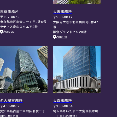
東京事務所
大阪事務所
〒107-0062
〒530-0017
東京都港区南青山一丁目2番6号
大阪府大阪市北区角田町8番47
ラティス青山スクエア2階
号
Access
阪急グランドビル20階
Access
名古屋事務所
大宮事務所
〒450-0002
〒330-0854
愛知県名古屋市中村区名駅三丁
埼玉県さいたま市大宮区桜木町
目28番12号
一丁目195番地1