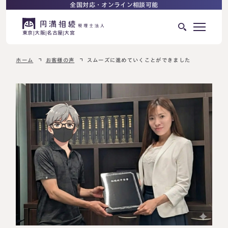
全国対応・オンライン相談可能
東京
大阪
名古屋
大宮
ホーム
お客様の声
スムーズに進めていくことができました
はじめての相続でお困りの方へ
サービス紹介
相続ロードマップ
相続が発生した方へ
はじめての方へ
相続税申告について
ご相談の流れ
ご相談の流れ
選ばれる理由
料金表
よくある質問