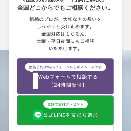
した。 素人がわかりやすいように、わかるまで何度も教
全国どこからでもご相談ください。
えて下さいました。 ③お人柄と同様に、専門家として全面
的に頼れる能力とスキルが…
相続のプロが、大切な方の想いを
しっかりと受け止めます。
全国対応はもちろん、
土曜・平日夜間にもご相談
いただけます。
面談予約はWebフォームからがスムーズです
Webフォームで相談する
【24時間受付】
登録で無料プレゼント
公式LINEを友だち追加