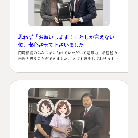
思わず「お願いします！」としか言えない
位、安心させて下さいました
円満相続のみなさまに助けていただいて期限内に相続税の
申告を行うことができました。 とても感謝しております。
～具体的理由～👌「税務調査が万が一生じた場合にはしっ
かり対応します！！」と、少しの躊躇もなく、一切のガー
ド文言も言わすに、まっすぐこちらの目をしっかり見て言
ってくださり、 税金はこの方にすべておまかせするしかな
名古屋事務所
大宮事務所
い！！と、私も思わず「お願いします！」としか言えない
〒450-0002
〒330-0854
位、安心…
愛知県名古屋市中村区名駅三丁目28
埼玉県さいたま市大宮区桜木町一丁目
番12号
195番地1
大名古屋ビルヂング25階
大宮ソラミチKOZ4階
Access
Access