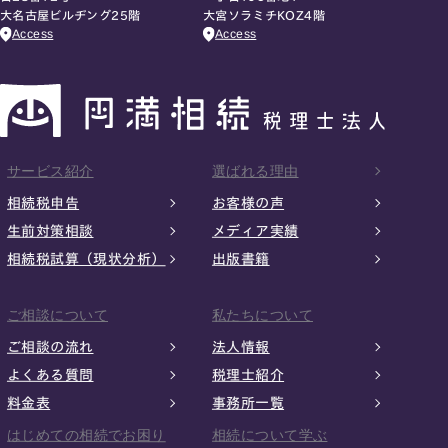
大名古屋ビルヂング25階
大宮ソラミチKOZ4階
Access
Access
サービス紹介
選ばれる理由
相続税申告
お客様の声
生前対策相談
メディア実績
相続税試算（現状分析）
出版書籍
ご相談について
私たちについて
ご相談の流れ
法人情報
よくある質問
税理士紹介
料金表
事務所一覧
はじめての相続でお困り
相続について学ぶ