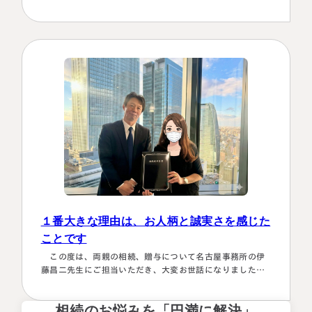
駆使して計算していくのは非常に困難で早々に先生にお願
いしようと判断しました。相続発生後、保険会社、銀行、
市役所等と似たような書類のやりとりを何度もすることに
なります。自分では最終的にどの数字が使えるのか分から
ず、届いた書類を全部加藤先生へメールで送ってまとめあ
げて頂きました。心配で同じこと…
１番大きな理由は、お人柄と誠実さを感じた
ことです
この度は、両親の相続、贈与について名古屋事務所の伊
藤昌二先生にご担当いただき、大変お世話になりました。
〈満足度の理由について〉 ①１番大きな理由は、お人柄と
誠実さを感じたことです。 それぞれの相続人に対してニ
相続のお悩みを「円満に解決」
ュートラルでした。 ②丁寧なご対応とわかりやすい説明で