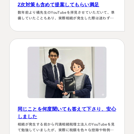
2次対策も含めて提案してもらい満足
数年前より橘先生のYouTubeを拝見させていただいて、準
備していたこともあり、実際相続が発生した際は迷わず相
談に伺いました。桑田先生は、私どもの相談事には、すべ
て対応していただき、それも素早いことに感謝しました。
また2次対策も含めた提案をしてもらい満足しております。
有り難うございました。
同じことを何度聞いても答えて下さり、安心
しました
相続が発生する前から円満相続税理士法人のYouTubeを見
て勉強していましたが、実際に税額を色々な控除や特例を