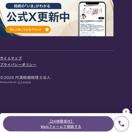
24時間オンライン受付
面談の予約はこちら
サイトマップ
＼登録で無料プレゼント／
プライバシーポリシー
LINE友だち追加
©2026 円満相続税理士法人.
お急ぎの方は電話で面談予約
0120-80-2929
9:00～18:00 (土日祝日除く)
プライバシーポリシー
サイトマップ
採用サイト
お知らせ
【24時間受付】
Webフォームで相談する