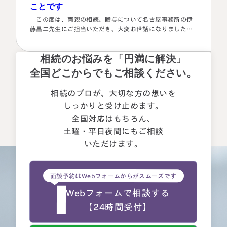
ことです
この度は、両親の相続、贈与について名古屋事務所の伊
藤昌二先生にご担当いただき、大変お世話になりました。
〈満足度の理由について〉 ①１番大きな理由は、お人柄と
誠実さを感じたことです。 それぞれの相続人に対してニ
相続のお悩みを「円満に解決」
ュートラルでした。 ②丁寧なご対応とわかりやすい説明で
した。 素人がわかりやすいように、わかるまで何度も教
全国どこからでもご相談ください。
えて下さいました。 ③お人柄と同様に、専門家として全面
的に頼れる能力とスキルが…
相続のプロが、大切な方の想いを
しっかりと受け止めます。
全国対応はもちろん、
土曜・平日夜間にもご相談
いただけます。
面談予約はWebフォームからがスムーズです
Webフォームで相談する
【24時間受付】