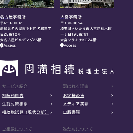
名古屋事務所
大宮事務所
〒450-0002
〒330-0854
愛知県名古屋市中村区名駅三丁
埼玉県さいたま市大宮区桜木町
目28番12号
一丁目195番地1
大名古屋ビルヂング25階
大宮ソラミチKOZ4階
Access
Access
サービス紹介
選ばれる理由
相続税申告
お客様の声
生前対策相談
メディア実績
相続税試算（現状分析）
出版書籍
ご相談について
私たちについて