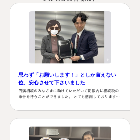
思わず「お願いします！」としか言えない
位、安心させて下さいました
名古屋事務所
大宮事務所
円満相続のみなさまに助けていただいて期限内に相続税の
〒450-0002
〒330-0854
申告を行うことができました。 とても感謝しております。
愛知県名古屋市中村区名駅三丁目28
埼玉県さいたま市大宮区桜木町一丁目
～具体的理由～👌「税務調査が万が一生じた場合にはしっ
番12号
195番地1
かり対応します！！」と、少しの躊躇もなく、一切のガー
大名古屋ビルヂング25階
大宮ソラミチKOZ4階
ド文言も言わすに、まっすぐこちらの目をしっかり見て言
Access
Access
ってくださり、 税金はこの方にすべておまかせするしかな
い！！と、私も思わず「お願いします！」としか言えない
位、安心…