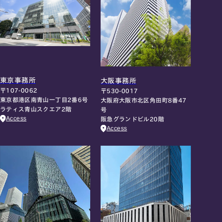
東京事務所
大阪事務所
〒107-0062
〒530-0017
東京都港区南青山一丁目2番6号
大阪府大阪市北区角田町8番47
ラティス青山スクエア2階
号
Access
阪急グランドビル20階
Access