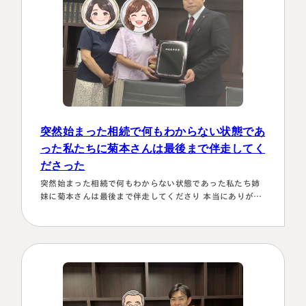
突然始まった相続で何もわからない状態であ
った私たちに菊本さんは最後まで伴走してく
ださった
突然始まった相続で何もわからない状態であった私たち姉
妹に菊本さんは最後まで伴走してくださり 本当にありがた
かったです。東京に住む私達にとってはじめは大阪は遠い
存在 でしたが、週1度は東京事務所に来ておられるという
ことで、 私たちの都合に合わせて面談してくださり、はじ
めの心配は杞憂となりました。 途中分からないことはメー
ルでも電話 すぐに教えてくださり、無事納税を済ませるこ
とができほっとしていま…