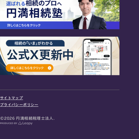
24時間オンライン受付
面談の予約はこちら
サイトマップ
＼登録で無料プレゼント／
プライバシーポリシー
LINE友だち追加
©2026 円満相続税理士法人.
お急ぎの方は電話で面談予約
0120-80-2929
9:00～18:00 (土日祝日除く)