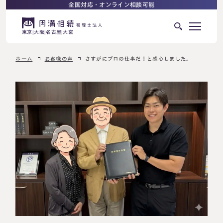
全国対応・オンライン相談可能
東京
大阪
名古屋
大宮
ホーム
お客様の声
さすがにプロの仕事だ！と感心しました。
はじめての相続でお困りの方へ
サービス紹介
相続ロードマップ
相続が発生した方へ
はじめての方へ
相続税申告について
ご相談の流れ
ご相談の流れ
選ばれる理由
料金表
よくある質問