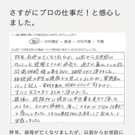
相続に備えたい方へ
相続を学ぶ
さすがにプロの仕事だ！と感心し
生前対策相談について
ました。
相続税試算について
料金表
選ばれる理由
よくある質問
お客様の声
私たちについて
相続について学ぶ
選ばれる理由
昨年、叔母が亡くなりましたが、以前からお世話に