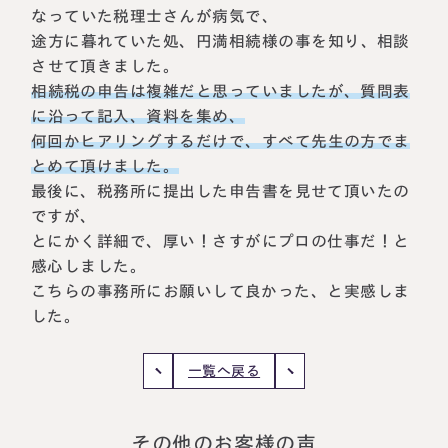
なっていた税理士さんが病気で、
税理士紹介
相続コラム
途方に暮れていた処、円満相続様の事を知り、相談
させて頂きました。
法人情報
セミナー
相続税の申告は複雑だと思っていましたが、質問表
に沿って記入、資料を集め、
円満相続ちゃんねる
何回かヒアリングするだけで、すべて先生の方でま
とめて頂けました。
円満相続塾（受講生募集中）
最後に、税務所に提出した申告書を見せて頂いたの
ですが、
とにかく詳細で、厚い！さすがにプロの仕事だ！と
感心しました。
東京事務所
こちらの事務所にお願いして良かった、と実感しま
〒107-0062
した。
東京都港区南青山一丁目2番6号
ラティス青山スクエア2階
大阪事務所
Access
一覧へ戻る
〒530-0017
大阪府大阪市北区角田町8番47号
阪急グランドビル20階
Access
その他のお客様の声