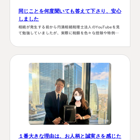
同じことを何度聞いても答えて下さり、安心
しました
相続が発生する前から円満相続税理士法人のYouTubeを見
て勉強していましたが、実際に税額を色々な控除や特例を
駆使して計算していくのは非常に困難で早々に先生にお願
いしようと判断しました。相続発生後、保険会社、銀行、
市役所等と似たような書類のやりとりを何度もすることに
なります。自分では最終的にどの数字が使えるのか分から
ず、届いた書類を全部加藤先生へメールで送ってまとめあ
げて頂きました。心配で同じこと…
１番大きな理由は、お人柄と誠実さを感じた