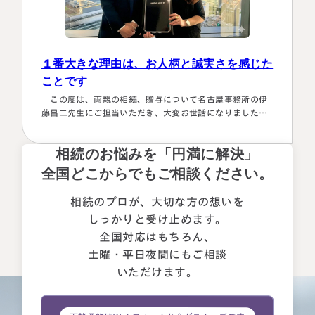
１番大きな理由は、お人柄と誠実さを感じた
ことです
この度は、両親の相続、贈与について名古屋事務所の伊
藤昌二先生にご担当いただき、大変お世話になりました。
〈満足度の理由について〉 ①１番大きな理由は、お人柄と
誠実さを感じたことです。 それぞれの相続人に対してニ
相続のお悩みを「円満に解決」
ュートラルでした。 ②丁寧なご対応とわかりやすい説明で
した。 素人がわかりやすいように、わかるまで何度も教
全国どこからでもご相談ください。
えて下さいました。 ③お人柄と同様に、専門家として全面
的に頼れる能力とスキルが…
相続のプロが、大切な方の想いを
しっかりと受け止めます。
全国対応はもちろん、
土曜・平日夜間にもご相談
いただけます。