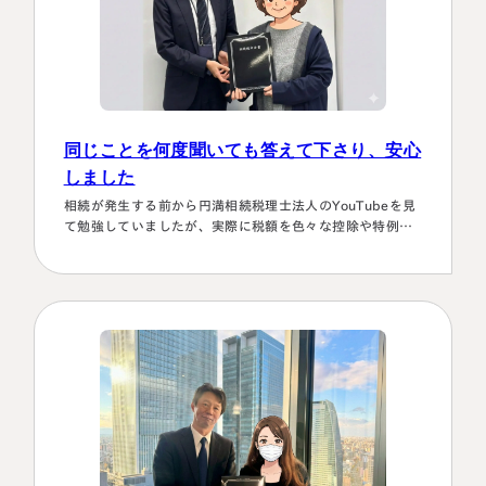
同じことを何度聞いても答えて下さり、安心
しました
相続が発生する前から円満相続税理士法人のYouTubeを見
て勉強していましたが、実際に税額を色々な控除や特例を
駆使して計算していくのは非常に困難で早々に先生にお願
いしようと判断しました。相続発生後、保険会社、銀行、
市役所等と似たような書類のやりとりを何度もすることに
なります。自分では最終的にどの数字が使えるのか分から
ず、届いた書類を全部加藤先生へメールで送ってまとめあ
げて頂きました。心配で同じこと…