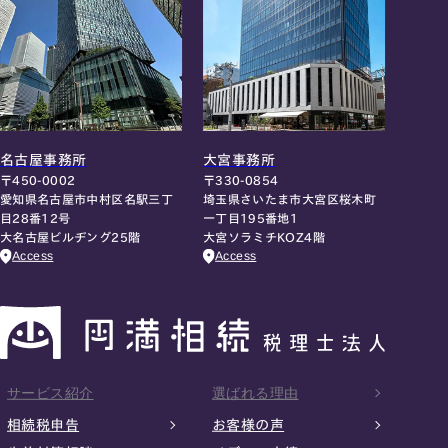
名古屋事務所
大宮事務所
〒450-0002
〒330-0854
愛知県名古屋市中村区名駅三丁
埼玉県さいたま市大宮区桜木町
目28番12号
一丁目195番地1
大名古屋ビルヂング25階
大宮ソラミチKOZ4階
Access
Access
サービス紹介
選ばれる理由
相続税申告
お客様の声