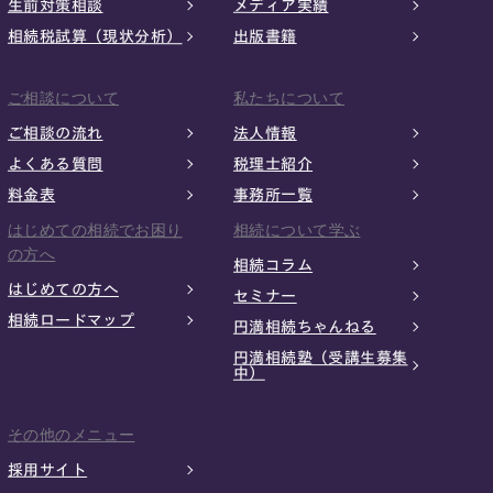
生前対策相談
メディア実績
相続税試算（現状分析）
出版書籍
ご相談について
私たちについて
ご相談の流れ
法人情報
よくある質問
税理士紹介
料金表
事務所一覧
はじめての相続でお困り
相続について学ぶ
の方へ
相続コラム
はじめての方へ
セミナー
相続ロードマップ
円満相続ちゃんねる
円満相続塾（受講生募集
中）
その他のメニュー
採用サイト