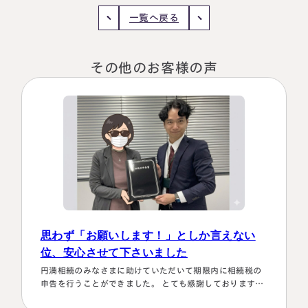
一覧へ戻る
税理士紹介
相続コラム
法人情報
セミナー
その他のお客様の声
円満相続ちゃんねる
円満相続塾（受講生募集中）
東京事務所
〒107-0062
東京都港区南青山一丁目2番6号
思わず「お願いします！」としか言えない
ラティス青山スクエア2階
大阪事務所
Access
位、安心させて下さいました
〒530-0017
大阪府大阪市北区角田町8番47号
円満相続のみなさまに助けていただいて期限内に相続税の
阪急グランドビル20階
申告を行うことができました。 とても感謝しております。
Access
～具体的理由～👌「税務調査が万が一生じた場合にはしっ