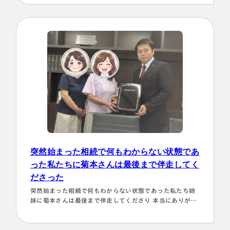
かり対応します！！」と、少しの躊躇もなく、一切のガー
ド文言も言わすに、まっすぐこちらの目をしっかり見て言
ってくださり、 税金はこの方にすべておまかせするしかな
い！！と、私も思わず「お願いします！」としか言えない
位、安心…
名古屋事務所
大宮事務所
〒450-0002
〒330-0854
突然始まった相続で何もわからない状態であ
愛知県名古屋市中村区名駅三丁目28
埼玉県さいたま市大宮区桜木町一丁目
った私たちに菊本さんは最後まで伴走してく
番12号
195番地1
ださった
大名古屋ビルヂング25階
大宮ソラミチKOZ4階
Access
Access
突然始まった相続で何もわからない状態であった私たち姉
妹に菊本さんは最後まで伴走してくださり 本当にありがた
かったです。東京に住む私達にとってはじめは大阪は遠い
存在 でしたが、週1度は東京事務所に来ておられるという
ことで、 私たちの都合に合わせて面談してくださり、はじ