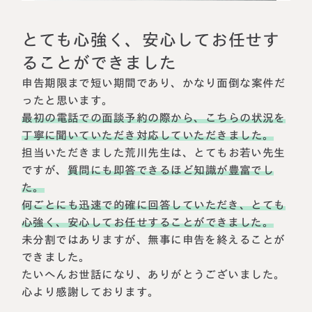
相続に備えたい方へ
相続を学ぶ
生前対策相談について
とても心強く、安心してお任せす
相続税試算について
ることができました
申告期限まで短い期間であり、かなり面倒な案件だ
料金表
ったと思います。
最初の電話での面談予約の際から、こちらの状況を
丁寧に聞いていただき対応していただきました。
選ばれる理由
担当いただきました荒川先生は、とてもお若い先生
ですが、
質問にも即答できるほど知識が豊富でし
よくある質問
た。
何ごとにも迅速で的確に回答していただき、とても
お客様の声
心強く、安心してお任せすることができました。
未分割ではありますが、無事に申告を終えることが
私たちについて
できました。
たいへんお世話になり、ありがとうございました。
相続について学ぶ
心より感謝しております。
選ばれる理由