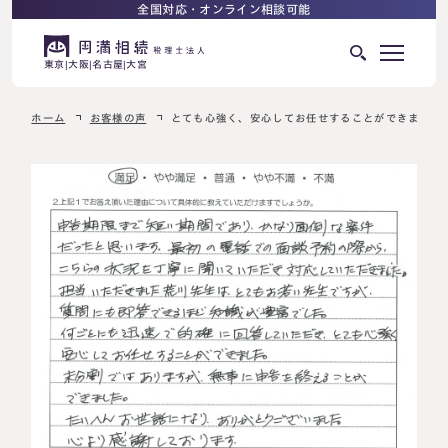
全国対応・オンライン相談可能
東京
大阪
名古屋
大宮
ホーム
お客様の声
とても心強く、安心してお任せすることができました
はじめての相続でお困りの方へ
サービス紹介
相続ロードマップ
相続が発生した方へ
はじめての方へ
相続税申告について
ご相談の流れ
ご相談の流れ
選ばれる理由
料金表
よくある質問