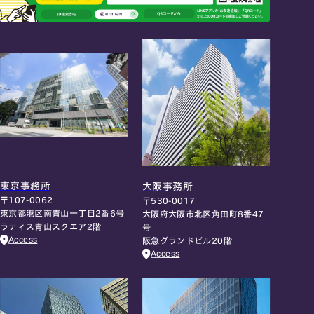
東京事務所
大阪事務所
〒107-0062
〒530-0017
東京都港区南青山一丁目2番6号
大阪府大阪市北区角田町8番47
ラティス青山スクエア2階
号
Access
阪急グランドビル20階
Access