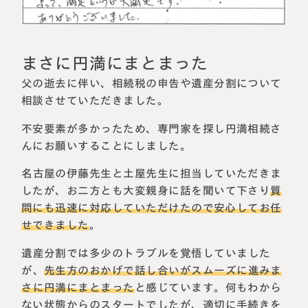
相続に備えたい方へ
相続を学ぶ
生前対策相談について
相続税試算について
まさに円満にまとまった
父の逝去に伴い、相続税の申告や遺産分割について
料金表
相談させていただきました。
不安要素が多かったため、専門家を探し円満相続さ
選ばれる理由
んにお願いすることにしました。
名古屋の伊藤先生と土屋先生に担当していただきま
よくある質問
したが、お二方とも大変親身に話を聞いて下さり
質
問にも迅速に対応していただけたので安心してお任
お客様の声
せできました
。
私たちについて
遺産分割では多少のトラブルを覚悟していました
が、
先生方のおかげで話し合いがスムーズに進みま
相続について学ぶ
さに円満にまとまった
と感じています。何もわから
選ばれる理由
ない状態からのスタートでしたが、適切に手続きを