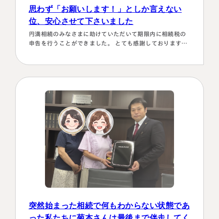
思わず「お願いします！」としか言えない
位、安心させて下さいました
円満相続のみなさまに助けていただいて期限内に相続税の
申告を行うことができました。 とても感謝しております。
～具体的理由～👌「税務調査が万が一生じた場合にはしっ
かり対応します！！」と、少しの躊躇もなく、一切のガー
ド文言も言わすに、まっすぐこちらの目をしっかり見て言
ってくださり、 税金はこの方にすべておまかせするしかな
い！！と、私も思わず「お願いします！」としか言えない
位、安心…
名古屋事務所
大宮事務所
〒450-0002
〒330-0854
愛知県名古屋市中村区名駅三丁目28
埼玉県さいたま市大宮区桜木町一丁目
番12号
195番地1
大名古屋ビルヂング25階
大宮ソラミチKOZ4階
Access
Access
突然始まった相続で何もわからない状態であ
った私たちに菊本さんは最後まで伴走してく