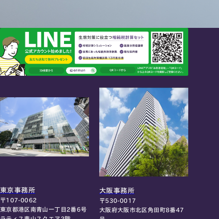
東京事務所
大阪事務所
〒107-0062
〒530-0017
東京都港区南青山一丁目2番6号
大阪府大阪市北区角田町8番47
ラティス青山スクエア2階