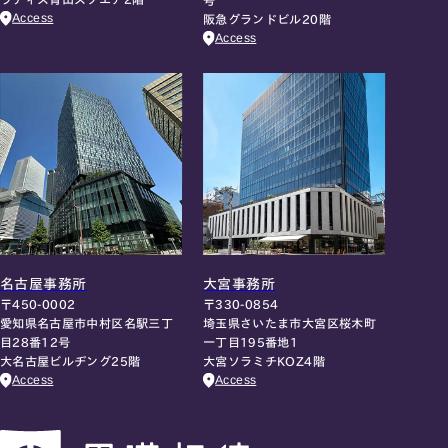
号
Access
阪急グランドビル20階
Access
名古屋事務所
大宮事務所
〒450-0002
〒330-0854
愛知県名古屋市中村区名駅三丁
埼玉県さいたま市大宮区桜木町
目28番12号
一丁目195番地1
大名古屋ビルヂング25階
大宮ソラミチKOZ4階
Access
Access