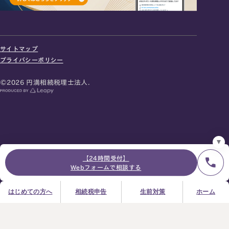
24時間オンライン受付
面談の予約はこちら
サイトマップ
＼登録で無料プレゼント／
プライバシーポリシー
LINE友だち追加
©2026 円満相続税理士法人.
お急ぎの方は電話で面談予約
0120-80-2929
9:00～18:00 (土日祝日除く)
プライバシーポリシー
サイトマップ
採用サイト
お知らせ
【24時間受付】
Webフォームで相談する
はじめての方へ
相続税申告
生前対策
ホーム