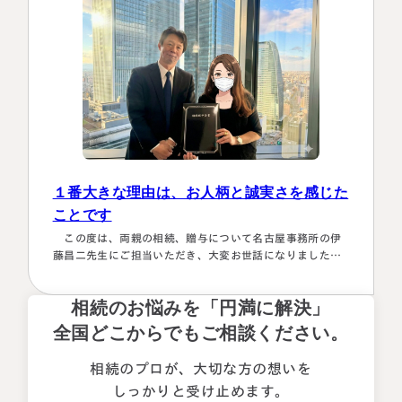
１番大きな理由は、お人柄と誠実さを感じた
ことです
この度は、両親の相続、贈与について名古屋事務所の伊
藤昌二先生にご担当いただき、大変お世話になりました。
〈満足度の理由について〉 ①１番大きな理由は、お人柄と
誠実さを感じたことです。 それぞれの相続人に対してニ
相続のお悩みを「円満に解決」
ュートラルでした。 ②丁寧なご対応とわかりやすい説明で
した。 素人がわかりやすいように、わかるまで何度も教
全国どこからでもご相談ください。
えて下さいました。 ③お人柄と同様に、専門家として全面
的に頼れる能力とスキルが…
相続のプロが、大切な方の想いを
しっかりと受け止めます。