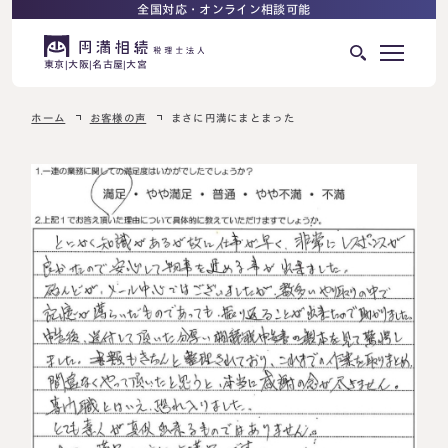
全国対応・オンライン相談可能
東京
大阪
名古屋
大宮
ホーム
お客様の声
まさに円満にまとまった
はじめての相続でお困りの方へ
サービス紹介
相続ロードマップ
相続が発生した方へ
はじめての方へ
相続税申告について
ご相談の流れ
ご相談の流れ
選ばれる理由
料金表
よくある質問