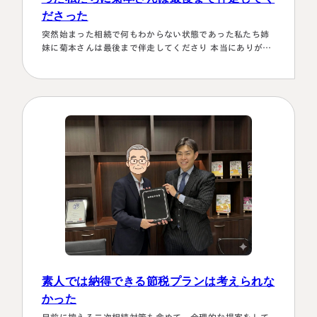
ださった
突然始まった相続で何もわからない状態であった私たち姉
妹に菊本さんは最後まで伴走してくださり 本当にありがた
かったです。東京に住む私達にとってはじめは大阪は遠い
存在 でしたが、週1度は東京事務所に来ておられるという
ことで、 私たちの都合に合わせて面談してくださり、はじ
めの心配は杞憂となりました。 途中分からないことはメー
ルでも電話 すぐに教えてくださり、無事納税を済ませるこ
とができほっとしていま…
素人では納得できる節税プランは考えられな
かった
目前に控える二次相続対策も含めて、合理的な提案をして