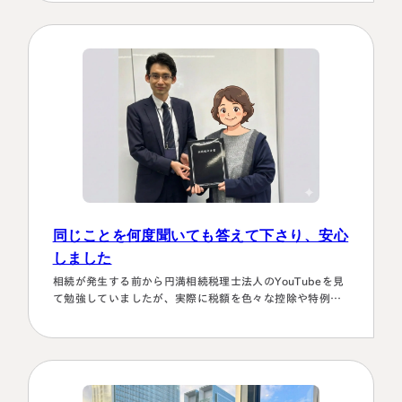
また2次対策も含めた提案をしてもらい満足しております。
有り難うございました。
同じことを何度聞いても答えて下さり、安心
しました
相続が発生する前から円満相続税理士法人のYouTubeを見
て勉強していましたが、実際に税額を色々な控除や特例を
駆使して計算していくのは非常に困難で早々に先生にお願
いしようと判断しました。相続発生後、保険会社、銀行、
市役所等と似たような書類のやりとりを何度もすることに
なります。自分では最終的にどの数字が使えるのか分から
ず、届いた書類を全部加藤先生へメールで送ってまとめあ
げて頂きました。心配で同じこと…