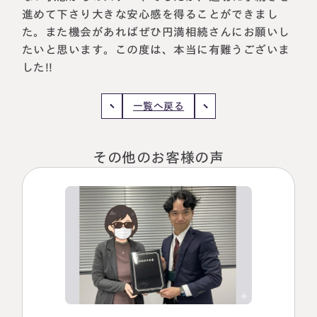
進めて下さり大きな安心感を得ることができまし
税理士紹介
相続コラム
た。また機会があればぜひ円満相続さんにお願いし
たいと思います。この度は、本当に有難うございま
法人情報
セミナー
した!!
円満相続ちゃんねる
一覧へ戻る
円満相続塾（受講生募集中）
その他のお客様の声
東京事務所
〒107-0062
東京都港区南青山一丁目2番6号
ラティス青山スクエア2階
大阪事務所
Access
〒530-0017
大阪府大阪市北区角田町8番47号
阪急グランドビル20階
Access