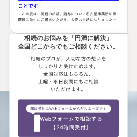
ことです
この度は、両親の相続、贈与について名古屋事務所の伊
藤昌二先生にご担当いただき、大変お世話になりました。
〈満足度の理由について〉 ①１番大きな理由は、お人柄と
誠実さを感じたことです。 それぞれの相続人に対してニ
相続のお悩みを「円満に解決」
ュートラルでした。 ②丁寧なご対応とわかりやすい説明で
した。 素人がわかりやすいように、わかるまで何度も教
全国どこからでもご相談ください。
えて下さいました。 ③お人柄と同様に、専門家として全面
的に頼れる能力とスキルが…
相続のプロが、大切な方の想いを
しっかりと受け止めます。
全国対応はもちろん、
土曜・平日夜間にもご相談
いただけます。
面談予約はWebフォームからがスムーズです
Webフォームで相談する
【24時間受付】