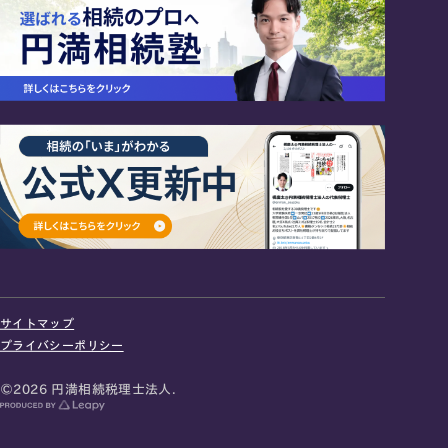
24時間オンライン受付
面談の予約はこちら
サイトマップ
＼登録で無料プレゼント／
プライバシーポリシー
LINE友だち追加
©2026 円満相続税理士法人.
お急ぎの方は電話で面談予約
0120-80-2929
9:00～18:00 (土日祝日除く)