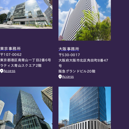
東京事務所
大阪事務所
〒107-0062
〒530-0017
東京都港区南青山一丁目2番6号
大阪府大阪市北区角田町8番47
ラティス青山スクエア2階
号
Access
阪急グランドビル20階
Access