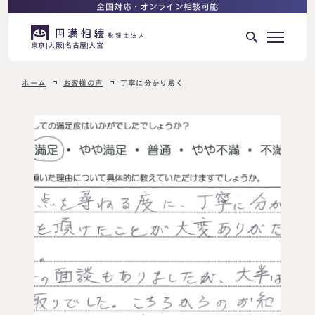
全国対応・オンライン相談可能
東京
大阪
名古屋
大宮
ホーム
お客様の声
丁寧に分かり易く
はじめての相続でお困りの方へ
サービス紹介
相続ロードマップ
相続が発生した方へ
はじめての方へ
相続税申告について
ご相談の流れ
ご相談の流れ
選ばれる理由
料金表
よくある質問