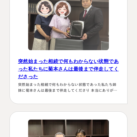
突然始まった相続で何もわからない状態であ
った私たちに菊本さんは最後まで伴走してく
ださった
名古屋事務所
大宮事務所
突然始まった相続で何もわからない状態であった私たち姉
〒450-0002
〒330-0854
妹に菊本さんは最後まで伴走してくださり 本当にありがた
愛知県名古屋市中村区名駅三丁目28
埼玉県さいたま市大宮区桜木町一丁目
かったです。東京に住む私達にとってはじめは大阪は遠い
番12号
195番地1
存在 でしたが、週1度は東京事務所に来ておられるという
大名古屋ビルヂング25階
大宮ソラミチKOZ4階
ことで、 私たちの都合に合わせて面談してくださり、はじ
Access
Access
めの心配は杞憂となりました。 途中分からないことはメー
ルでも電話 すぐに教えてくださり、無事納税を済ませるこ
とができほっとしていま…