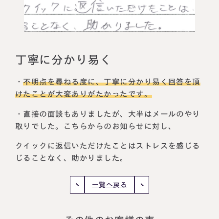
相続に備えたい方へ
相続を学ぶ
生前対策相談について
相続税試算について
丁寧に分かり易く
料金表
・
不明点を尋ねる度に、丁寧に分かり易く回答を頂
けたことが大変ありがたかったです。
選ばれる理由
・直接の面談もありましたが、大半はメールのやり
よくある質問
取りでした。こちらからのお知らせに対し、
クイックに返信いただけたことはストレスを感じる
お客様の声
じることなく、助かりました。
私たちについて
一覧へ戻る
相続について学ぶ
選ばれる理由