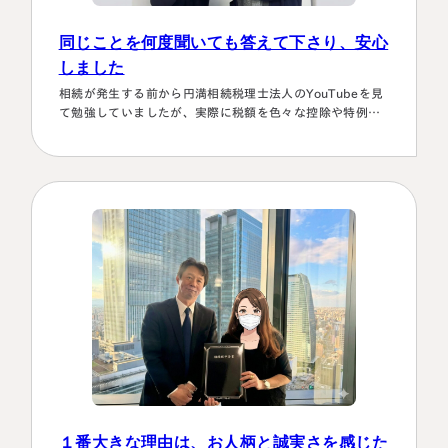
同じことを何度聞いても答えて下さり、安心
しました
相続が発生する前から円満相続税理士法人のYouTubeを見
て勉強していましたが、実際に税額を色々な控除や特例を
駆使して計算していくのは非常に困難で早々に先生にお願
いしようと判断しました。相続発生後、保険会社、銀行、
市役所等と似たような書類のやりとりを何度もすることに
なります。自分では最終的にどの数字が使えるのか分から
ず、届いた書類を全部加藤先生へメールで送ってまとめあ
げて頂きました。心配で同じこと…
１番大きな理由は、お人柄と誠実さを感じた