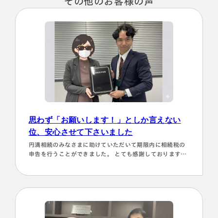
その他のお客様の声
税理士紹介
相続コラム
法人情報
セミナー
円満相続ちゃんねる
円満相続塾（受講生募集中）
思わず「お願いします！」としか言えない
位、安心させて下さいました
東京事務所
円満相続のみなさまに助けていただいて期限内に相続税の
〒107-0062
申告を行うことができました。 とても感謝しております。
東京都港区南青山一丁目2番6号
～具体的理由～👌「税務調査が万が一生じた場合にはしっ
ラティス青山スクエア2階
大阪事務所
かり対応します！！」と、少しの躊躇もなく、一切のガー
Access
ド文言も言わすに、まっすぐこちらの目をしっかり見て言
〒530-0017
ってくださり、 税金はこの方にすべておまかせするしかな
大阪府大阪市北区角田町8番47号
い！！と、私も思わず「お願いします！」としか言えない
阪急グランドビル20階
Access
位、安心…