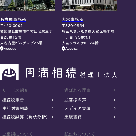
名古屋事務所
大宮事務所
〒450-0002
〒330-0854
愛知県名古屋市中村区名駅三丁
埼玉県さいたま市大宮区桜木町
目28番12号
一丁目195番地1
大名古屋ビルヂング25階
大宮ソラミチKOZ4階
Access
Access
サービス紹介
選ばれる理由
相続税申告
お客様の声
生前対策相談
メディア実績
相続税試算（現状分析）
出版書籍
ご相談について
私たちについて